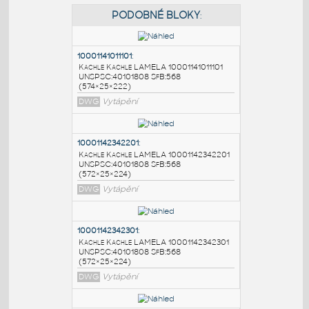
PODOBNÉ BLOKY
:
10001141011101
:
Kachle Kachle LAMELA 10001141011101
UNSPSC:40101808 SfB:568
(574×25×222)
DWG
Vytápění