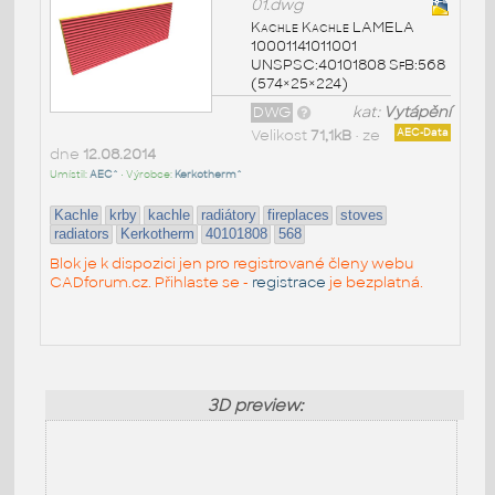
01.dwg
Kachle Kachle LAMELA
10001141011001
UNSPSC:40101808 SfB:568
(574×25×224)
DWG
kat:
Vytápění
Velikost
71,1kB
• ze
AEC-Data
dne
12.08.2014
Umístil:
AEC^
• Výrobce:
Kerkotherm^
Kachle
krby
kachle
radiátory
fireplaces
stoves
radiators
Kerkotherm
40101808
568
Blok je k dispozici jen pro registrované členy webu
CADforum.cz. Přihlaste se -
registrace
je bezplatná.
3D preview: