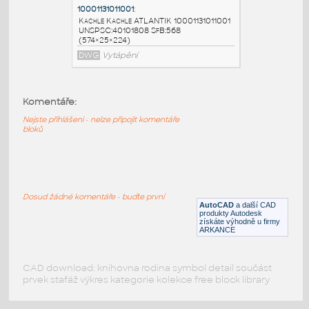
10001142342201
:
Kachle Kachle LAMELA 10001142342201
UNSPSC:40101808 SfB:568
(572×25×224)
DWG
Vytápění
Komentáře:
Nejste přihlášeni - nelze připojit komentáře
10001142342301
:
bloků
Kachle Kachle LAMELA 10001142342301
UNSPSC:40101808 SfB:568
(572×25×224)
DWG
Vytápění
Dosud žádné komentáře - buďte první
AutoCAD
a další CAD
produkty Autodesk
získáte výhodně u firmy
10001131011001
:
ARKANCE
Kachle Kachle ATLANTIK 10001131011001
UNSPSC:40101808 SfB:568
(574×25×224)
CAD download: knihovna rodina symbol detail součást
prvek stafáž výkres kategorie kolekce free block library
DWG
Vytápění