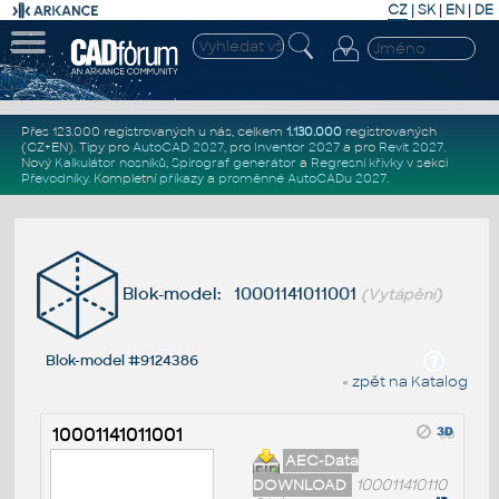
CZ
|
SK
|
EN
|
DE
Přes 123.000 registrovaných u nás, celkem
1.130.000
registrovaných
(CZ+EN)
. Tipy pro
AutoCAD 2027
, pro
Inventor 2027
a pro
Revit 2027
.
Nový
Kalkulátor nosníků
,
Spirograf generátor
a
Regresní křivky
v sekci
Převodníky
.
Kompletní
příkazy
a
proměnné AutoCADu 2027
.
Blok-model: 10001141011001
(Vytápění)
Blok-model #9124386
« zpět na Katalog
10001141011001
AEC-Data
DOWNLOAD
100011410110