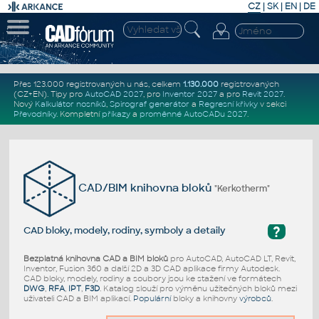
CZ
|
SK
|
EN
|
DE
Přes 123.000 registrovaných u nás, celkem
1.130.000
registrovaných
(CZ+EN)
. Tipy pro
AutoCAD 2027
, pro
Inventor 2027
a pro
Revit 2027
.
Nový
Kalkulátor nosníků
,
Spirograf generátor
a
Regresní křivky
v sekci
Převodníky
.
Kompletní
příkazy
a
proměnné AutoCADu 2027
.
CAD/BIM knihovna bloků
"Kerkotherm"
?
CAD bloky, modely, rodiny, symboly a detaily
Bezplatná knihovna CAD a BIM bloků
pro AutoCAD, AutoCAD LT, Revit,
Inventor, Fusion 360 a další 2D a 3D CAD aplikace firmy Autodesk.
CAD bloky, modely, rodiny a soubory jsou ke stažení ve formátech
DWG
,
RFA
,
IPT
,
F3D
. Katalog slouží pro výměnu užitečných bloků mezi
uživateli CAD a BIM aplikací.
Populární
bloky a knihovny
výrobců
.