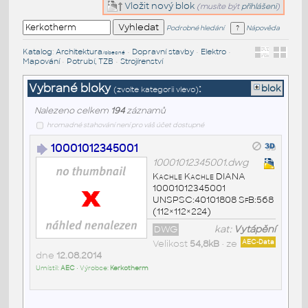
Vložit nový blok
(musíte být
přihlášeni
)
Podrobné hledání
Nápověda
Katalog
:
Architektura
•
Dopravní stavby
•
Elektro
•
/obecné
Mapování
•
Potrubí, TZB
•
Strojírenství
Vybrané bloky
:
blok
(zvolte kategorii vlevo)
Nalezeno celkem
194
záznamů
hromadné stahování není pro váš účet dostupné
10001012345001
10001012345001.dwg
Kachle Kachle DIANA
10001012345001
UNSPSC:40101808 SfB:568
(112×112×224)
DWG
kat:
Vytápění
Velikost
54,8kB
• ze
AEC-Data
dne
12.08.2014
Umístil:
AEC
• Výrobce:
Kerkotherm