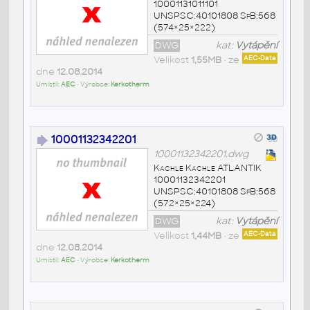
10001131011101
UNSPSC:40101808 SfB:568
(574×25×222)
DWG
kat:
Vytápění
Velikost
1,55MB
• ze
AEC-Data
dne
12.08.2014
Umístil:
AEC
• Výrobce:
Kerkotherm
10001132342201
10001132342201.dwg
Kachle Kachle ATLANTIK
10001132342201
UNSPSC:40101808 SfB:568
(572×25×224)
DWG
kat:
Vytápění
Velikost
1,44MB
• ze
AEC-Data
dne
12.08.2014
Umístil:
AEC
• Výrobce:
Kerkotherm