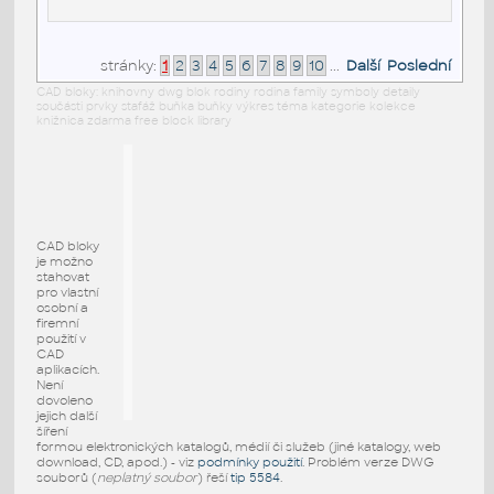
stránky:
1
2
3
4
5
6
7
8
9
10
...
Další
Poslední
CAD bloky: knihovny dwg blok rodiny rodina family symboly detaily
součásti prvky stafáž buňka buňky výkres téma kategorie kolekce
knižnica zdarma free block library
CAD bloky
je možno
stahovat
pro vlastní
osobní a
firemní
použití v
CAD
aplikacích.
Není
dovoleno
jejich další
šíření
formou elektronických katalogů, médií či služeb (jiné katalogy, web
download, CD, apod.) - viz
podmínky použití
. Problém verze DWG
souborů (
neplatný soubor
) řeší
tip 5584
.