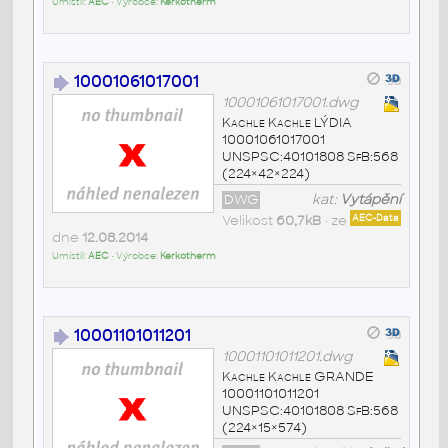
Umístil:
AEC
• Výrobce:
Kerkotherm
10001061017001
10001061017001.dwg
Kachle Kachle LÝDIA
10001061017001
UNSPSC:40101808 SfB:568
(224×42×224)
DWG
kat:
Vytápění
Velikost
60,7kB
• ze
AEC-Data
dne
12.08.2014
Umístil:
AEC
• Výrobce:
Kerkotherm
10001101011201
10001101011201.dwg
Kachle Kachle GRANDE
10001101011201
UNSPSC:40101808 SfB:568
(224×15×574)