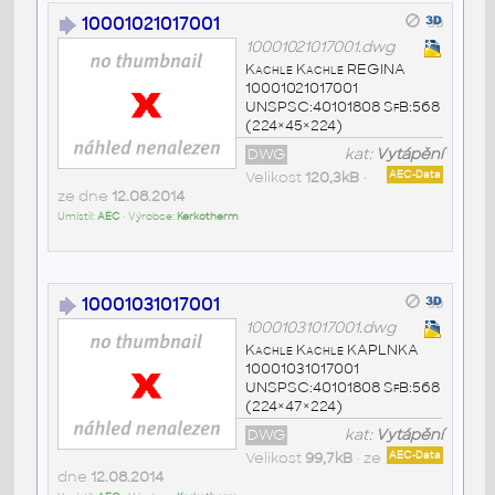
10001021017001
10001021017001.dwg
Kachle Kachle REGINA
10001021017001
UNSPSC:40101808 SfB:568
(224×45×224)
DWG
kat:
Vytápění
Velikost
120,3kB
•
AEC-Data
ze dne
12.08.2014
Umístil:
AEC
• Výrobce:
Kerkotherm
10001031017001
10001031017001.dwg
Kachle Kachle KAPLNKA
10001031017001
UNSPSC:40101808 SfB:568
(224×47×224)
DWG
kat:
Vytápění
Velikost
99,7kB
• ze
AEC-Data
dne
12.08.2014