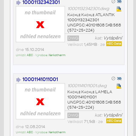
10001132342301
10001132342301.dwg
Kachle Kachle ATLANTIK
10001132342301
UNSPSC:40101808 SfB:568
(572×25×224)
DWG
kat:
Vytápění
Velikost
1,45MB
• ze
AEC-Data
dne
15.10.2014
Umístil:
AEC
• Výrobce:
Kerkotherm
10001141011001
10001141011001.dwg
Kachle Kachle LAMELA
10001141011001
UNSPSC:40101808 SfB:568
(574×25×224)
DWG
kat:
Vytápění
Velikost
71,1kB
• ze
AEC-Data
dne
12.08.2014
Umístil:
AEC
• Výrobce:
Kerkotherm