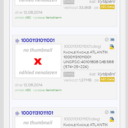
DWG
kat:
Vytápění
Velikost
33,9kB
• ze
AEC-Data
dne
12.08.2014
Umístil:
AEC
• Výrobce:
Kerkotherm
10001131011001
10001131011001.dwg
Kachle Kachle ATLANTIK
10001131011001
UNSPSC:40101808 SfB:568
(574×25×224)
DWG
kat:
Vytápění
Velikost
1,37MB
• ze
AEC-Data
dne
12.08.2014
Umístil:
AEC
• Výrobce:
Kerkotherm
10001131011101
10001131011101.dwg
Kachle Kachle ATLANTIK