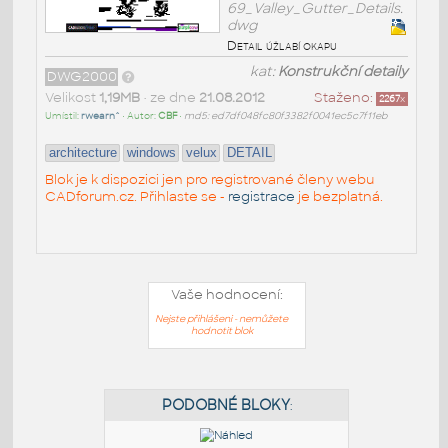
69_Valley_Gutter_Details.
dwg
Detail úžlabí okapu
kat:
Konstrukční detaily
DWG2000
Velikost
1,19MB
• ze dne
21.08.2012
Staženo:
2267
x
Umístil:
rwearn^
• Autor:
CBF
•
md5: ed7df048fc80f3382f0041ec5c7f11eb
architecture
windows
velux
DETAIL
Blok je k dispozici jen pro registrované členy webu
CADforum.cz. Přihlaste se -
registrace
je bezplatná.
Vaše hodnocení:
Nejste přihlášeni - nemůžete
hodnotit blok