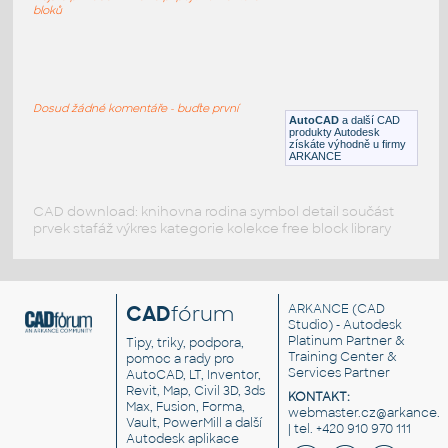
DWG
Konstrukční detaily
bloků
01_Roof Drain Detail 01
:
Detail střechy - okap
Dosud žádné komentáře - buďte první
AutoCAD
a další CAD
DWG
Konstrukční detaily
produkty Autodesk
získáte výhodně u firmy
ARKANCE
CAD download: knihovna rodina symbol detail součást
prvek stafáž výkres kategorie kolekce free block library
CAD
fórum
ARKANCE
(CAD
Studio) - Autodesk
Platinum Partner &
Tipy, triky, podpora,
Training Center &
pomoc a rady pro
Services Partner
AutoCAD, LT, Inventor,
Revit, Map, Civil 3D, 3ds
KONTAKT:
Max, Fusion, Forma,
webmaster.cz@arkance.w
Vault, PowerMill a další
| tel. +420 910 970 111
Autodesk aplikace