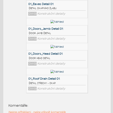
PODOBNÉ BLOKY
:
01_Eaves Detail 01
:
Detail okapního žlabu
DWG
Konstrukční detaily
01_Doors_Jamb Detail 01
:
Door Jamb Detail
DWG
Konstrukční detaily
01_Doors_Head Detail 01
:
Komentáře:
Door head detail
Nejste přihlášeni - nelze připojit komentáře