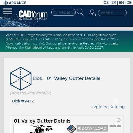
CZ
|
SK
|
EN
|
DE
Přes 123.000 registrovaných u nás, celkem
1.130.000
registrovaných
(CZ+EN)
. Tipy pro
AutoCAD 2027
, pro
Inventor 2027
a pro
Revit 2027
.
Nový
Kalkulátor nosníků
,
Spirograf generátor
a
Regresní křivky
v sekci
Převodníky
.
Kompletní
příkazy
a
proměnné AutoCADu 2027
.
Blok: 01_Valley Gutter Details
(Konstrukční detaily)
Blok #9432
« zpět na Katalog
01_Valley Gutter Details
◄ DOWNLOAD