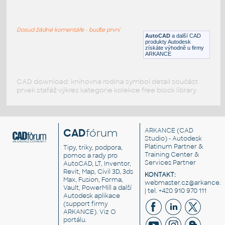
01_Valley Gutter Details
:
Detail úžlabí okapu
Dosud žádné komentáře - buďte první
DWG
Konstrukční detaily
AutoCAD
a další CAD
produkty Autodesk
získáte výhodně u firmy
ARKANCE
CAD download: knihovna rodina symbol detail součást
prvek stafáž výkres kategorie kolekce free block library
CAD
fórum
ARKANCE
(CAD
Studio) - Autodesk
Platinum Partner &
Tipy, triky, podpora,
Training Center &
pomoc a rady pro
Services Partner
AutoCAD, LT, Inventor,
Revit, Map, Civil 3D, 3ds
KONTAKT:
Max, Fusion, Forma,
webmaster.cz@arkance.w
Vault, PowerMill a další
| tel. +420 910 970 111
Autodesk aplikace
(support firmy
ARKANCE). Viz
O
portálu
.