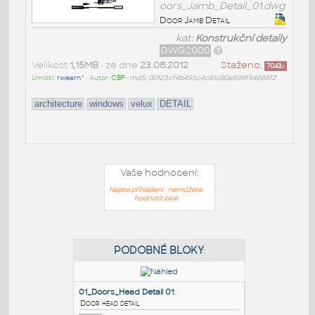
oors_Jamb_Detail_01.dwg
Door Jamb Detail
kat:
Konstrukční detaily
DWG2000
Velikost
1,15MB
• ze dne
23.08.2012
Staženo:
7043
x
Umístil:
rwearn^
• Autor:
CBF
•
md5: 00123cf4b493c4c81c80e598f94666f2
architecture
windows
velux
DETAIL
Vaše hodnocení:
Nejste přihlášeni - nemůžete
hodnotit blok