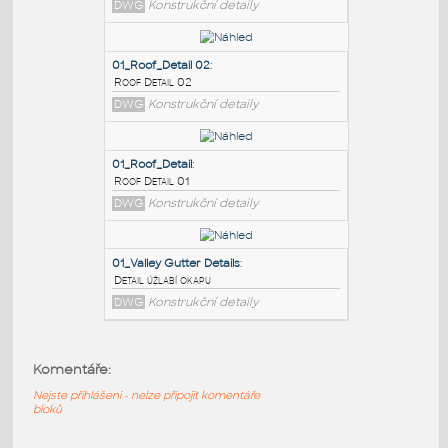
PODOBNÉ BLOKY
:
01_Doors_Head Detail 01
:
Door head detail
DWG
Konstrukční detaily
01_Roof_Detail 02
:
Roof Detail 02
DWG
Konstrukční detaily
01_Roof_Detail
:
Komentáře:
Roof Detail 01
Nejste přihlášeni - nelze připojit komentáře
DWG
Konstrukční detaily
bloků