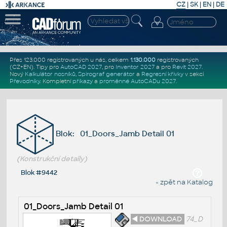
CZ
|
SK
|
EN
|
DE
Přes 123.000 registrovaných u nás, celkem
1.130.000
registrovaných
(CZ+EN)
. Tipy pro
AutoCAD 2027
, pro
Inventor 2027
a pro
Revit 2027
.
Nový
Kalkulátor nosníků
,
Spirograf generátor
a
Regresní křivky
v sekci
Převodníky
.
Kompletní
příkazy
a
proměnné AutoCADu 2027
.
Blok: 01_Doors_Jamb Detail 01
(Konstrukční detaily)
Blok #9442
« zpět na Katalog
01_Doors_Jamb Detail 01
◄ DOWNLOAD
74_D