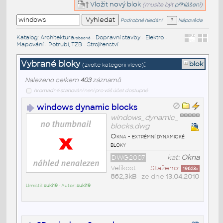
Vložit nový blok
(musíte být
přihlášeni
)
Podrobné hledání
Nápověda
Katalog
:
Architektura
•
Dopravní stavby
•
Elektro
•
/obecné
Mapování
•
Potrubí, TZB
•
Strojírenství
Vybrané bloky
:
blok
(zvolte kategorii vlevo)
Nalezeno celkem
403
záznamů
hromadné stahování není pro váš účet dostupné
windows dynamic blocks
windows_dynamic_
blocks.dwg
Okna - extrémní dynamické
bloky
DWG2007
kat:
Okna
Velikost
Staženo:
19623
x
862,3kB
• ze dne
13.04.2010
Umístil:
suki19
• Autor:
suki19