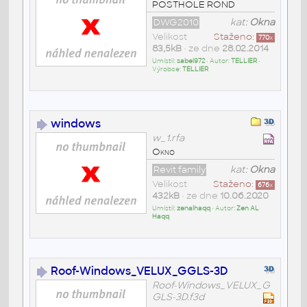
POSTHOLE ROND
DWG2010
kat:
Okna
Velikost
Staženo:
770
x
83,5kB
• ze dne
28.02.2014
Umístil:
sabel972
• Autor:
TELLIER
•
Výrobce:
TELLIER
windows
w_1.rfa
Okno
Revit family
kat:
Okna
Velikost
Staženo:
676
x
432kB
• ze dne
10.06.2020
Umístil:
zenalhaqq
• Autor:
Zen AL
Haqq
Roof-Windows_VELUX_GGLS-3D
Roof-Windows_VELUX_G
GLS-3D.f3d