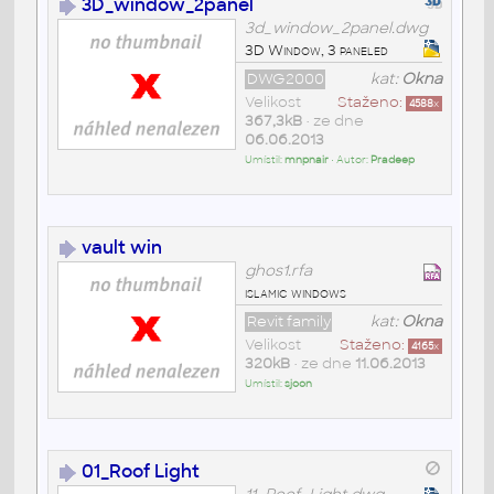
3D_window_2panel
3d_window_2panel.dwg
3D Window, 3 paneled
DWG2000
kat:
Okna
Velikost
Staženo:
4588
x
367,3kB
• ze dne
06.06.2013
Umístil:
mnpnair
• Autor:
Pradeep
vault win
ghos1.rfa
islamic windows
Revit family
kat:
Okna
Velikost
Staženo:
4165
x
320kB
• ze dne
11.06.2013
Umístil:
sjoon
01_Roof Light