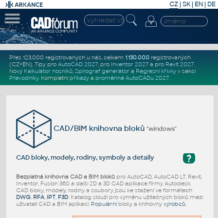
CZ
|
SK
|
EN
|
DE
Přes 123.000 registrovaných u nás, celkem
1.130.000
registrovaných
(CZ+EN)
. Tipy pro
AutoCAD 2027
, pro
Inventor 2027
a pro
Revit 2027
.
Nový
Kalkulátor nosníků
,
Spirograf generátor
a
Regresní křivky
v sekci
Převodníky
.
Kompletní
příkazy
a
proměnné AutoCADu 2027
.
CAD/BIM knihovna bloků
"windows"
?
CAD bloky, modely, rodiny, symboly a detaily
Bezplatná knihovna CAD a BIM bloků
pro AutoCAD, AutoCAD LT, Revit,
Inventor, Fusion 360 a další 2D a 3D CAD aplikace firmy Autodesk.
CAD bloky, modely, rodiny a soubory jsou ke stažení ve formátech
DWG
,
RFA
,
IPT
,
F3D
. Katalog slouží pro výměnu užitečných bloků mezi
uživateli CAD a BIM aplikací.
Populární
bloky a knihovny
výrobců
.