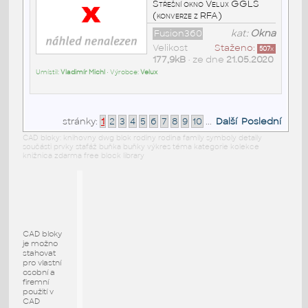
Střešní okno Velux GGLS
(konverze z RFA)
Fusion360
kat:
Okna
Velikost
Staženo:
507
x
177,9kB
• ze dne
21.05.2020
Umístil:
Vladimír Michl
• Výrobce:
Velux
stránky:
1
2
3
4
5
6
7
8
9
10
...
Další
Poslední
CAD bloky: knihovny dwg blok rodiny rodina family symboly detaily
součásti prvky stafáž buňka buňky výkres téma kategorie kolekce
knižnica zdarma free block library
CAD bloky
je možno
stahovat
pro vlastní
osobní a
firemní
použití v
CAD