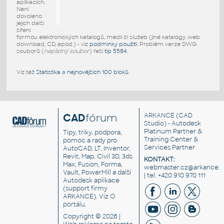
aplikacích.
Není
dovoleno
jejich další
šíření
formou elektronických katalogů, médií či služeb (jiné katalogy, web
download, CD, apod.) - viz
podmínky použití
. Problém verze DWG
souborů (
neplatný soubor
) řeší
tip 5584
.
Viz též
Statistika
a
nejnovějších 100 bloků
.
CAD
fórum
ARKANCE
(CAD
Studio) - Autodesk
Platinum Partner &
Tipy, triky, podpora,
Training Center &
pomoc a rady pro
Services Partner
AutoCAD, LT, Inventor,
Revit, Map, Civil 3D, 3ds
KONTAKT:
Max, Fusion, Forma,
webmaster.cz@arkance.w
Vault, PowerMill a další
| tel. +420 910 970 111
Autodesk aplikace
(support firmy
ARKANCE). Viz
O
portálu
.
Copyright © 2026 |