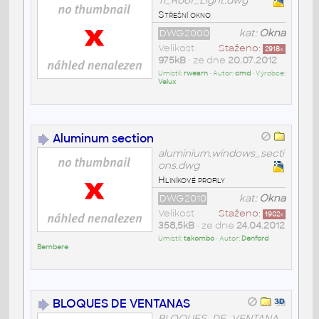
11_Roof_Light.dwg
Střešní okno
DWG2000
kat:
Okna
Velikost
Staženo:
2918
x
975kB
• ze dne
20.07.2012
Umístil:
rwearn
• Autor:
cmd
• Výrobce:
Velux
Aluminum section
aluminium.windows_secti
ons.dwg
Hliníkové profily
DWG2010
kat:
Okna
Velikost
Staženo:
1902
x
358,5kB
• ze dne
24.04.2012
Umístil:
takombo
• Autor:
Denford
Bembere
BLOQUES DE VENTANAS
BLOQUES_DE_VENTANA