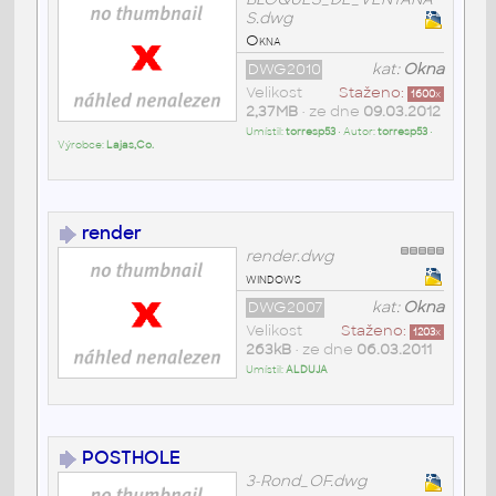
S.dwg
Okna
DWG2010
kat:
Okna
Velikost
Staženo:
1600
x
2,37MB
• ze dne
09.03.2012
Umístil:
torresp53
• Autor:
torresp53
•
Výrobce:
Lajas,Co.
render
render.dwg
windows
DWG2007
kat:
Okna
Velikost
Staženo:
1203
x
263kB
• ze dne
06.03.2011
Umístil:
ALDUJA
POSTHOLE
3-Rond_OF.dwg