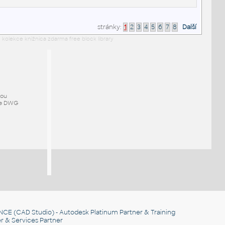
stránky:
1
2
3
4
5
6
7
8
Další
 kolekce knižnica zdarma free block library
mou
ze DWG
NCE
(CAD Studio) - Autodesk Platinum Partner & Training
r & Services Partner