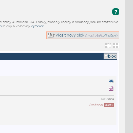
?
e firmy Autodesk. CAD bloky, modely, rodiny a soubory jsou ke stažení ve
ní
bloky a knihovny
výrobců
.
Vložit nový blok
(musíte být
přihlášeni
)
blok
kat:
Okna
Staženo:
3226
x