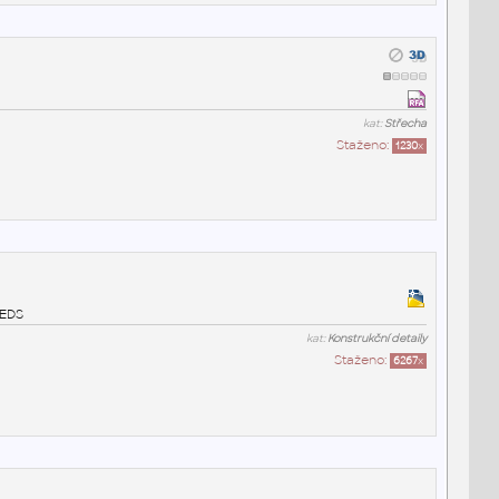
kat:
Střecha
Staženo:
1230
x
í EDS
kat:
Konstrukční detaily
Staženo:
6267
x