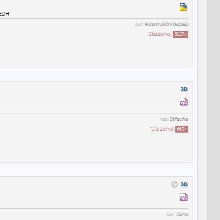
 EDH
kat:
Konstrukční detaily
Staženo:
5227
x
kat:
Střecha
Staženo:
610
x
kat:
Okna