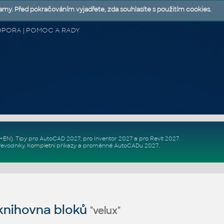
lamy. Před pokračováním vyjadřete, zda souhlasíte s použitím cookies.
 PODPORA | POMOC A RADY
Z+EN)
. Tipy pro
AutoCAD 2027
, pro
Inventor 2027
a pro
Revit 2027
.
řevodníky
.
Kompletní
příkazy
a
proměnné AutoCADu 2027
.
nihovna bloků
"velux"