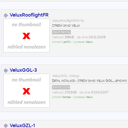
VeluxRooflightFR
VeluxRooflightFR.rfa
Střešní okno Velux
Revit family
Velikost
336kB
• ze dne
03.12.2008
Umístil:
LatCh
• Výrobce:
Velux
VeluxGGL-3
VeluxGGL-3.dwg
Detail instalace - střešní okno Velux GGL, lemován
DWG2004
Velikost
274,5kB
• ze dne
01.04.2007
Umístil:
Konzal
• Výrobce:
Velux
VeluxGZL-1