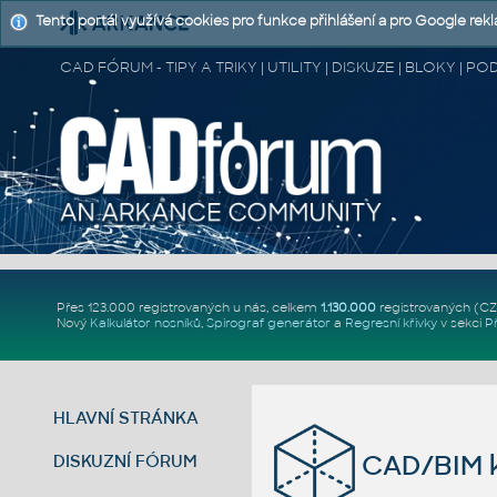
Tento portál využívá cookies pro funkce přihlášení a pro Google rek
CAD FÓRUM - TIPY A TRIKY | UTILITY | DISKUZE | BLOKY |
Přes 123.000 registrovaných u nás, celkem
1.130.000
registrovaných (C
Nový
Kalkulátor nosníků
,
Spirograf generátor
a
Regresní křivky
v sekci
P
HLAVNÍ STRÁNKA
CAD/BIM k
DISKUZNÍ FÓRUM