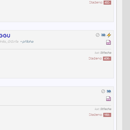
Staženo:
432
x
_GGU
ts_GG.rfa
+
příloha
kat:
Střecha
Staženo:
406
x
kat:
Střecha
Staženo:
169
x