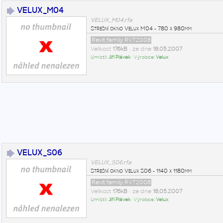
VELUX_M04
VELUX_M04.rfa
Střešní okno Velux M04 - 780 x 980mm
Revit family RVT2008
Velikost
176kB
• ze dne
18.05.2007
Umístil:
Jiří Plávek
• Výrobce:
Velux
VELUX_S06
VELUX_S06.rfa
Střešní okno Velux S06 - 1140 x 1180mm
Revit family RVT2008
Velikost
176kB
• ze dne
18.05.2007
Umístil:
Jiří Plávek
• Výrobce:
Velux