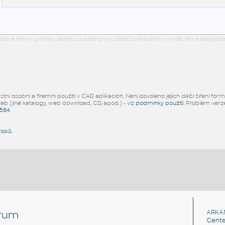
odina family symboly detaily součásti prvky stafáž buňka buňky výkres téma kategorie
ní osobní a firemní použití v CAD aplikacích. Není dovoleno jejich další šíření for
žeb (jiné katalogy, web download, CD, apod.) - viz
podmínky použití
. Problém ver
5584
.
bloků
.
rum
ARKA
Cente