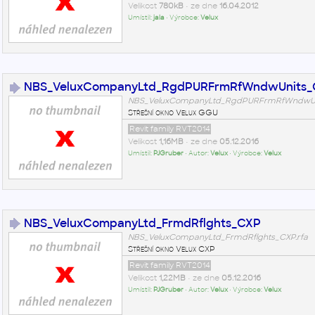
Velikost
780kB
• ze dne
16.04.2012
Umístil:
jala
• Výrobce:
Velux
NBS_VeluxCompanyLtd_RgdPURFrmRfWndwUnits
NBS_VeluxCompanyLtd_RgdPURFrmRfWndwUni
Střešní okno Velux GGU
Revit family RVT2014
Velikost
1,16MB
• ze dne
05.12.2016
Umístil:
PJGruber
• Autor:
Velux
• Výrobce:
Velux
NBS_VeluxCompanyLtd_FrmdRflghts_CXP
NBS_VeluxCompanyLtd_FrmdRflghts_CXP.rfa
Střešní okno Velux CXP
Revit family RVT2014
Velikost
1,22MB
• ze dne
05.12.2016
Umístil:
PJGruber
• Autor:
Velux
• Výrobce:
Velux