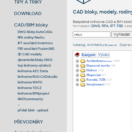
TIPY A TRIKY
CAD bloky, modely, rodiny
DOWNLOAD
Bezplatná knihovna CAD a BIM blok
CAD/BIM bloky
formátech
DWG
,
RFA
,
IPT
,
F3D
. Kat
DWG bloky AutoCADu
RFA rodiny Revitu
IPT součásti Inventoru
Katalog
:
Architektura
•
Dopravn
/obecné
F3D součásti Fusion360
3D CAD modely
Kategorie
Výrobci
dynamické bloky DWG
Architektura
13909
/obecné
top knihovny výrobců
Dopravní stavby
398
Elektro
1550
knihovna AEC Data
Mapování
447
knihovna RUG-CADstudio
Potrubí, TZB
3119
knihovna WATG
Strojírenství
3767
knihovna TDCZ
knihovna BIMproject
PARTcommunity
--
přidat blok - upload
PŘEVODNÍKY