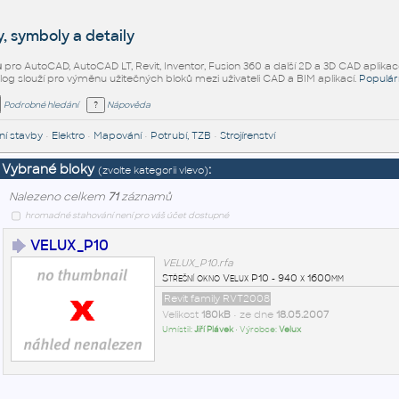
, symboly a detaily
ů
pro AutoCAD, AutoCAD LT, Revit, Inventor, Fusion 360 a další 2D a 3D CAD aplikac
alog slouží pro výměnu užitečných bloků mezi uživateli CAD a BIM aplikací.
Populár
Podrobné hledání
Nápověda
í stavby
•
Elektro
•
Mapování
•
Potrubí, TZB
•
Strojírenství
Vybrané bloky
:
(zvolte kategorii vlevo)
Nalezeno celkem
71
záznamů
hromadné stahování není pro váš účet dostupné
VELUX_P10
VELUX_P10.rfa
Střešní okno Velux P10 - 940 x 1600mm
Revit family RVT2008
Velikost
180kB
• ze dne
18.05.2007
Umístil:
Jiří Plávek
• Výrobce:
Velux