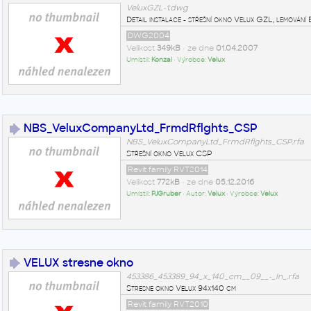
VeluxGZL-1.dwg
Detail instalace - střešní okno Velux GZL, lemování
DWG2004
Velikost
349kB
• ze dne
01.04.2007
Umístil:
Konzal
• Výrobce:
Velux
NBS_VeluxCompanyLtd_FrmdRflghts_CSP
NBS_VeluxCompanyLtd_FrmdRflghts_CSP.rfa
Střešní okno Velux CSP
Revit family RVT2014
Velikost
772kB
• ze dne
05.12.2016
Umístil:
PJGruber
• Autor:
Velux
• Výrobce:
Velux
VELUX stresne okno
453386_453389_94_x_140_cm__09__-_In_.rfa
Stresne okno Velux 94x140 cm
Revit family RVT2010