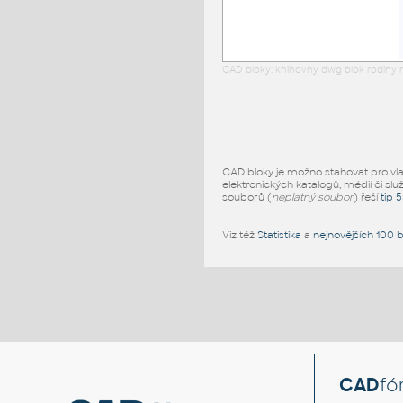
CAD bloky: knihovny dwg blok rodiny r
CAD bloky je možno stahovat pro vlast
elektronických katalogů, médií či slu
souborů (
neplatný soubor
) řeší
tip 
Viz též
Statistika
a
nejnovějších 100 
CAD
fó