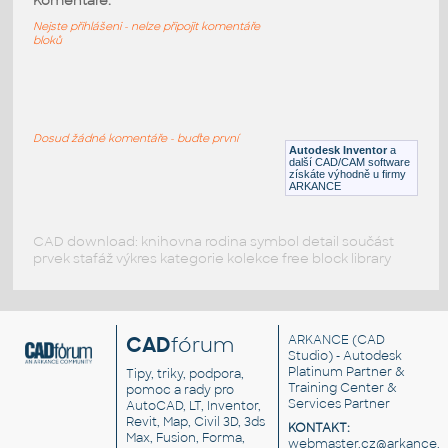
Pastorek, parametrický, pevný, pro sestavu:
Komentáře:
Rack and Pinion-Drive Constraint.iam
Nejste přihlášeni - nelze připojit komentáře
bloků
IPT
Převody
Rack & pinion
:
Hřeben a pastorek
Dosud žádné komentáře - buďte první
Autodesk Inventor
a
DWG
Převody
další CAD/CAM software
získáte výhodně u firmy
ARKANCE
CAD download: knihovna rodina symbol detail součást
prvek stafáž výkres kategorie kolekce free block library
CAD
fórum
ARKANCE
(CAD
Studio) - Autodesk
Platinum Partner &
Tipy, triky, podpora,
Training Center &
pomoc a rady pro
Services Partner
AutoCAD, LT, Inventor,
Revit, Map, Civil 3D, 3ds
KONTAKT:
Max, Fusion, Forma,
webmaster.cz@arkance.w