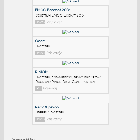
PODOBNÉ BLOKY
:
EMCO Ecomat 20D
:
Soustruh EMCO Ecomat 20D
DWG
Průmysl
Gear
:
Pastorek
DWG
Převody
PINION
: