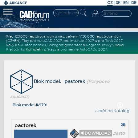
CZ
|
SK
|
EN
|
DE
Přes 123.000 registrovaných u nás, celkem
1.130.000
registrovaných
(CZ+EN)
. Tipy pro
AutoCAD 2027
, pro
Inventor 2027
a pro
Revit 2027
.
Nový
Kalkulátor nosníků
,
Spirograf generátor
a
Regresní křivky
v sekci
Převodníky
.
Kompletní
příkazy
a
proměnné AutoCADu 2027
.
Blok-model: pastorek
(Pohybové
součásti)
Blok-model #9791
« zpět na Katalog
pastorek
◄ DOWNLOAD
pasto