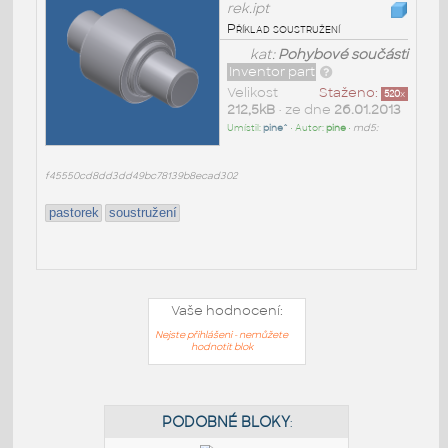
rek.ipt
Příklad soustružení
kat:
Pohybové součásti
Inventor part
Velikost
Staženo:
520
x
212,5kB
• ze dne
26.01.2013
Umístil:
pine^
• Autor:
pine
•
md5:
f45550cd8dd3dd49bc78139b8ecad302
pastorek
soustružení
Vaše hodnocení:
Nejste přihlášeni - nemůžete
hodnotit blok