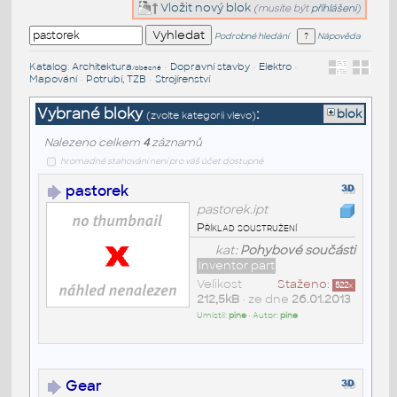
Vložit nový blok
(musíte být
přihlášeni
)
Podrobné hledání
Nápověda
Katalog
:
Architektura
•
Dopravní stavby
•
Elektro
•
/obecné
Mapování
•
Potrubí, TZB
•
Strojírenství
Vybrané bloky
:
blok
(zvolte kategorii vlevo)
Nalezeno celkem
4
záznamů
hromadné stahování není pro váš účet dostupné
pastorek
pastorek.ipt
Příklad soustružení
kat:
Pohybové součásti
Inventor part
Velikost
Staženo:
522
x
212,5kB
• ze dne
26.01.2013
Umístil:
pine
• Autor:
pine
Gear