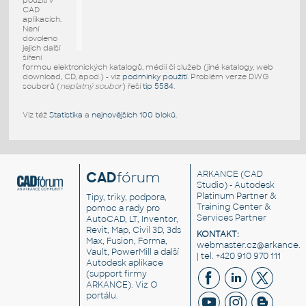
použití v
CAD
aplikacích.
Není
dovoleno
jejich další
šíření
formou elektronických katalogů, médií či služeb (jiné katalogy, web
download, CD, apod.) - viz
podmínky použití
. Problém verze DWG
souborů (
neplatný soubor
) řeší
tip 5584
.
Viz též
Statistika
a
nejnovějších 100 bloků
.
CAD
fórum
ARKANCE
(CAD
Studio) - Autodesk
Platinum Partner &
Tipy, triky, podpora,
Training Center &
pomoc a rady pro
Services Partner
AutoCAD, LT, Inventor,
Revit, Map, Civil 3D, 3ds
KONTAKT:
Max, Fusion, Forma,
webmaster.cz@arkance.w
Vault, PowerMill a další
| tel. +420 910 970 111
Autodesk aplikace
(support firmy
ARKANCE). Viz
O
portálu
.