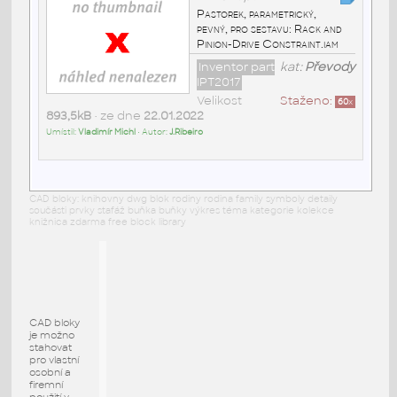
Pastorek, parametrický,
pevný, pro sestavu: Rack and
Pinion-Drive Constraint.iam
Inventor part
kat:
Převody
IPT2017
Velikost
Staženo:
60
x
893,5kB
• ze dne
22.01.2022
Umístil:
Vladimír Michl
• Autor:
J.Ribeiro
CAD bloky: knihovny dwg blok rodiny rodina family symboly detaily
součásti prvky stafáž buňka buňky výkres téma kategorie kolekce
knižnica zdarma free block library
CAD bloky
je možno
stahovat
pro vlastní
osobní a
firemní