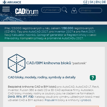
CZ
|
SK
|
EN
|
DE
Přes 123.000 registrovaných u nás, celkem
1.130.000
registrovaných
(CZ+EN)
. Tipy pro
AutoCAD 2027
, pro
Inventor 2027
a pro
Revit 2027
.
Nový
Kalkulátor nosníků
,
Spirograf generátor
a
Regresní křivky
v sekci
Převodníky
.
Kompletní
příkazy
a
proměnné AutoCADu 2027
.
CAD/BIM knihovna bloků
"pastorek"
?
CAD bloky, modely, rodiny, symboly a detaily
Bezplatná knihovna CAD a BIM bloků
pro AutoCAD, AutoCAD LT, Revit,
Inventor, Fusion 360 a další 2D a 3D CAD aplikace firmy Autodesk.
CAD bloky, modely, rodiny a soubory jsou ke stažení ve formátech
DWG
,
RFA
,
IPT
,
F3D
. Katalog slouží pro výměnu užitečných bloků mezi
uživateli CAD a BIM aplikací.
Populární
bloky a knihovny
výrobců
.