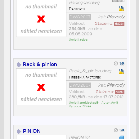
Rackgear.dwg
Pastorek
DWG2007
kat:
Převody
Velikost
Staženo:
6404
x
284,6kB
• ze dne
05.05.2009
Umístil:
rokrs
Rack & pinion
Rack_&_pinion.dwg
Hřeben a pastorek
DWG2007
kat:
Převody
Velikost
Staženo:
1821
x
280,8kB
• ze dne
17.07.2012
Umístil:
amitjagtap81
• Autor:
Amit
•
Výrobce:
Shree
PINION
PINION.ipt