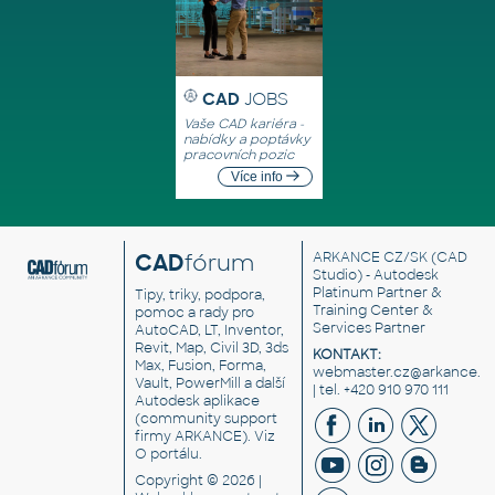
CAD
JOBS
Vaše CAD kariéra -
nabídky a poptávky
pracovních pozic
Více info
CAD
fórum
ARKANCE CZ/SK
(CAD
Studio) - Autodesk
Platinum Partner &
Tipy, triky, podpora,
Training Center &
pomoc a rady pro
Services Partner
AutoCAD, LT, Inventor,
Revit, Map, Civil 3D, 3ds
KONTAKT:
Max, Fusion, Forma,
webmaster.cz@arkance.w
Vault, PowerMill a další
| tel. +420 910 970 111
Autodesk aplikace
(community support
firmy ARKANCE). Viz
O portálu
.
Copyright © 2026 |