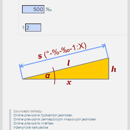
‰
1:
Související odkazy:
Online převodník fyzikálních jednotek
Online převodník zeměpisných mapových jednotek
Online převodník měřítek
Inženýrská kalkulačka