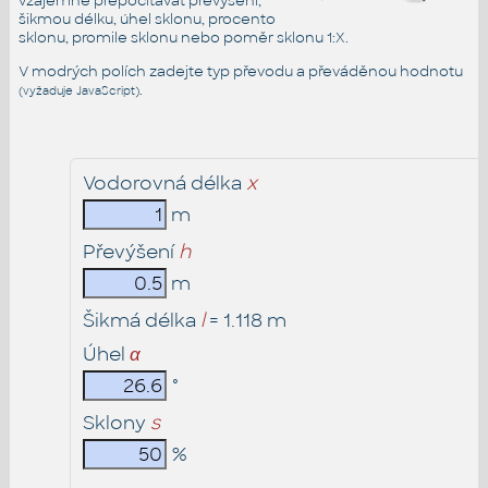
vzájemně přepočítávat převýšení,
šikmou délku, úhel sklonu, procento
sklonu, promile sklonu nebo poměr sklonu 1:X.
V modrých polích zadejte typ převodu a převáděnou hodnotu
.
(vyžaduje JavaScript)
Vodorovná délka
x
m
Převýšení
h
m
Šikmá délka
l
=
1.118
m
Úhel
α
°
Sklony
s
%