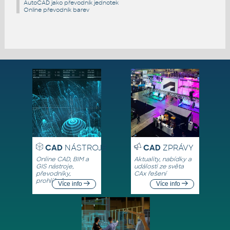
AutoCAD jako převodník jednotek
Online převodník barev
CAD
NÁSTROJE
CAD
ZPRÁVY
Online CAD, BIM a
Aktuality, nabídky a
GIS nástroje,
události ze světa
převodníky,
CAx řešení
prohlížeče
Více info
Více info