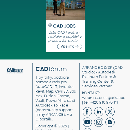
CAD
JOBS
Vaše CAD kariéra -
nabídky a poptávky
pracovních pozic
Více info
CAD
fórum
ARKANCE CZ/SK
(CAD
Studio) - Autodesk
Platinum Partner &
Tipy, triky, podpora,
Training Center &
pomoc a rady pro
Services Partner
AutoCAD, LT, Inventor,
Revit, Map, Civil 3D, 3ds
KONTAKT:
Max, Fusion, Forma,
webmaster.cz@arkance.w
Vault, PowerMill a další
| tel. +420 910 970 111
Autodesk aplikace
(community support
firmy ARKANCE). Viz
O portálu
.
Copyright © 2026 |