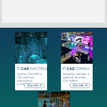
CAD
NÁSTROJE
CAD
ZPRÁVY
Online CAD, BIM a
Aktuality, nabídky a
GIS nástroje,
události ze světa
převodníky,
CAx řešení
prohlížeče
Více info
Více info