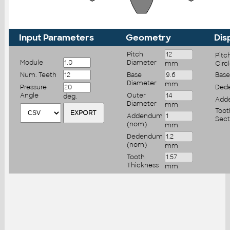
Input Parameters
Geometry
Dis
Pitch
Pitc
Module
Diameter
mm
Circ
Num. Teeth
Base
Base
Diameter
mm
Pressure
Ded
Angle
Outer
deg.
Add
Diameter
mm
Toot
Addendum
Sect
(nom)
mm
Dedendum
(nom)
mm
Tooth
Thickness
mm