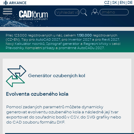
CZ
|
SK
|
EN
|
DE
Přes 123.000 registrovaných u nás, celkem
1.130.000
registrovaných
(CZ+EN)
. Tipy pro
AutoCAD 2027
, pro
Inventor 2027
a pro
Revit 2027
.
Nový
Kalkulátor nosníků
,
Spirograf generátor
a
Regresní křivky
v sekci
Převodníky
.
Kompletní
příkazy
a
proměnné AutoCADu 2027
.
Generátor ozubených kol
Evolventa ozubeného kola
Pomocí zadaných parametrů můžete dynamicky
generovat evolventu ozubeného kola a následně její tvar
exportovat do souřadnic bodů v CSV, do SVG grafiky nebo
do CAD souboru formátu DXF.