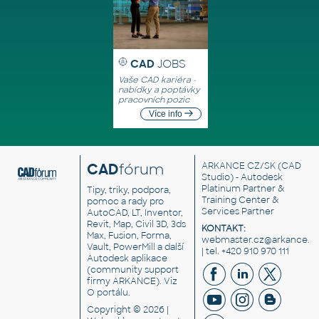
CAD
JOBS
Vaše CAD kariéra -
nabídky a poptávky
pracovních pozic
Více info
CAD
fórum
ARKANCE CZ/SK
(CAD
Studio) - Autodesk
Platinum Partner &
Tipy, triky, podpora,
Training Center &
pomoc a rady pro
Services Partner
AutoCAD, LT, Inventor,
Revit, Map, Civil 3D, 3ds
KONTAKT:
Max, Fusion, Forma,
webmaster.cz@arkance.w
Vault, PowerMill a další
| tel. +420 910 970 111
Autodesk aplikace
(community support
firmy ARKANCE). Viz
O portálu
.
Copyright © 2026 |