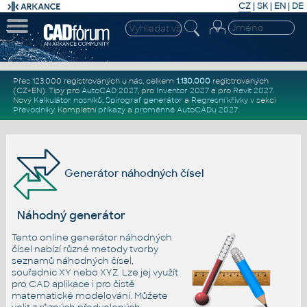
CZ
|
SK
|
EN
|
DE
Přes 123.000 registrovaných u nás, celkem
1.130.000
registrovaných
(CZ+EN)
. Tipy pro
AutoCAD 2027
, pro
Inventor 2027
a pro
Revit 2027
.
Nový
Kalkulátor nosníků
,
Spirograf generátor
a
Regresní křivky
v sekci
Převodníky
.
Kompletní
příkazy
a
proměnné AutoCADu 2027
.
Generátor náhodných čísel
Náhodný generátor
Tento online generátor náhodných
čísel nabízí různé metody tvorby
seznamů náhodných čísel,
souřadnic XY nebo XYZ. Lze jej využít
pro CAD aplikace i pro čistě
matematické modelování. Můžete