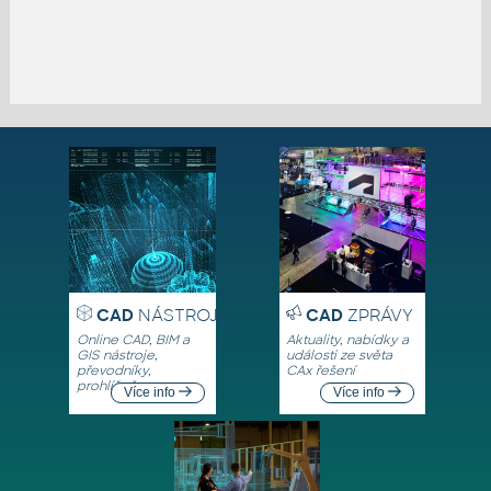
CAD
NÁSTROJE
CAD
ZPRÁVY
Online CAD, BIM a
Aktuality, nabídky a
GIS nástroje,
události ze světa
převodníky,
CAx řešení
prohlížeče
Více info
Více info