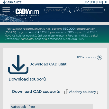
CZ
|
SK
|
EN
|
DE
Přes 123.000 registrovaných u nás, celkem
1.130.000
registrovaných
(CZ+EN)
. Tipy pro
AutoCAD 2027
, pro
Inventor 2027
a pro
Revit 2027
.
Nový
Kalkulátor nosníků
,
Spirograf generátor
a
Regresní křivky
v sekci
Převodníky
.
Kompletní
příkazy
a
proměnné AutoCADu 2027
.
RSS - soubory
Download CAD utilit
Download souborů
Download CAD souborů:
[
+
všechny soubory
]
Autodesk - free