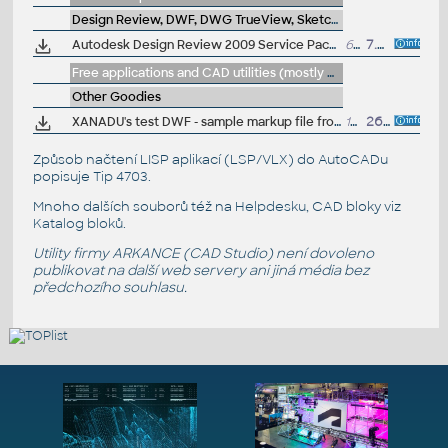
Design Review, DWF, DWG TrueView, SketchBook, A360
Autodesk Design Review 2009 Service Pack 1 (SP1 for ADR2009), updated
6.8MB
7.7.2008
Free applications and CAD utilities (mostly our freeware & trials)
Other Goodies
XANADU's test DWF - sample markup file from Autodesk DWF Composer 2 (Design Review)
17kB
26.10.2005
Způsob načtení LISP aplikací (LSP/VLX) do AutoCADu
popisuje
Tip 4703
.
Mnoho dalších souborů též na
Helpdesku
, CAD bloky viz
Katalog bloků
.
Utility firmy ARKANCE (CAD Studio) není dovoleno
publikovat na další web servery ani jiná média bez
předchozího souhlasu.