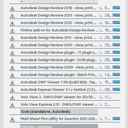
--
Autodesk Design Review 2018 - view, print, measure and redline/markup 2D and 3D DWF and DWFx files, build 14.0.0.148; for Windows 7/8/10 (free)
421MB
5.4.2017
Autodesk Design Review 2013 - view, print, measure and redline/markup 2D and 3D DWF and DWFx files, build 13.0.0.82; for Windows XP/7/8 (free)
51MB
28.3.2012
Autodesk Design Review 2012 - view, print, measure and redline/markup 2D and 3D DWF and DWFx files, build 12.0.0.98; for Windows 7/Vista/XP (free)
47MB
19.7.2011
Firefox add-on for Autodesk Design Review (view DWF in Firefox/Mozilla browser)
296kB
19.11.2010
Autodesk Design Review 2011 - view, print, measure and redline/markup 2D and 3D DWF and DWFx files, build 11.0.0.86; for Windows 7/Vista/XP (free)
38MB
25.3.2010
Autodesk Design Review 2010 - view, print, measure and redline/markup 2D and 3D DWF and DWFx files, build 10.0.0.108; for Windows Vista/XP (free)
36MB
25.3.2009
Autodesk Design Review plugin - JT plugin (view UGS JT in ADR 2009-2013)
22.8MB
25.3.2009
Autodesk Design Review plugin - DGN plugin (view Microstation DGN in ADR 2009-2013)
10.7MB
25.3.2009
Autodesk Design Review 2009 - view, print, measure and redline/markup 2D and 3D DWF and DWFx files, build 9.0/96, for Windows Vista/XP/2000 (free)
42.9MB
25.3.2008
Autodesk Design Review plugin - Batch Print plugin (batch plot for ADR2008)
572kB
1.4.2007
Autodesk DWF Viewer 7 EN (build 928) - fast viewer for DWF files (incl. DWF 6, 3D DWF, multi-page, print to scale, merged lines, relative links, object properties, assembly tree, BOM, etc., for WinXP/2000 - to autoinstall visit www.cadstudio.cz/dwf)
14.9MB
15.6.2006
Autodesk Express Viewer 3.1 v češtině (CZ) - rychlý prohlížeč DWF (vč. DWF 6, tisk v měřítku, relativní hyperodkazy, atd.) --
2.32MB
28.8.2003
Volo View 3 - DWG/DWF viewer for 2D/3D CAD data (now free, old/obsolete - use Autodesk Design Review)
95MB
1.1.2008
Volo View Express 2.01 - DWG/DWF viewer (v811, old/obsolete - use Design Review) (>MSIE5.01)
24MB
2.5.2002
Tools (standalone, Autodesk)
Multi-Sheet Plot utility for Inventor 2021-2023 (batch print IDW/DWG, reqs. Design Review)
991kB
7.5.2022
Patches + updates