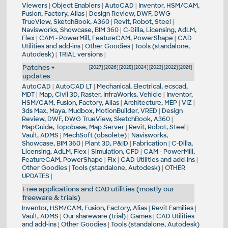
Viewers
|
Object Enablers
|
AutoCAD
|
Inventor, HSM/CAM,
Fusion, Factory, Alias
|
Design Review, DWF, DWG
TrueView, SketchBook, A360
|
Revit, Robot, Steel
|
Navisworks, Showcase, BIM 360
|
C-Dilla, Licensing, AdLM,
Flex
|
CAM - PowerMill, FeatureCAM, PowerShape
|
CAD
Utilities and add-ins
|
Other Goodies
|
Tools (standalone,
Autodesk)
|
TRIAL versions
|
Patches +
[
2027
] [
2026
] [
2025
] [
2024
] [
2023
] [
2022
] [
2021
]
updates
AutoCAD
|
AutoCAD LT
|
Mechanical, Electrical, ecscad,
MDT
|
Map, Civil 3D, Raster, InfraWorks, Vehicle
|
Inventor,
HSM/CAM, Fusion, Factory, Alias
|
Architecture, MEP
|
VIZ
|
3ds Max, Maya, Mudbox, MotionBuilder, VRED
|
Design
Review, DWF, DWG TrueView, SketchBook, A360
|
MapGuide, Topobase, Map Server
|
Revit, Robot, Steel
|
Vault, ADMS
|
MechSoft (obsolete)
|
Navisworks,
Showcase, BIM 360
|
Plant 3D, P&ID
|
Fabrication
|
C-Dilla,
Licensing, AdLM, Flex
|
Simulation, CFD
|
CAM - PowerMill,
FeatureCAM, PowerShape
|
Fix
|
CAD Utilities and add-ins
|
Other Goodies
|
Tools (standalone, Autodesk)
|
OTHER
UPDATES
|
Free applications and CAD utilities (mostly our
freeware & trials)
Inventor, HSM/CAM, Fusion, Factory, Alias
|
Revit Families
|
Vault, ADMS
|
Our shareware (trial)
|
Games
|
CAD Utilities
and add-ins
|
Other Goodies
|
Tools (standalone, Autodesk)