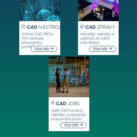
CAD
NÁSTROJE
CAD
ZPRÁVY
Online CAD, BIM a
Aktuality, nabídky a
GIS nástroje,
události ze světa
převodníky,
CAx řešení
prohlížeče
Více info
Více info
CAD
JOBS
Vaše CAD kariéra -
nabídky a poptávky
pracovních pozic
Více info