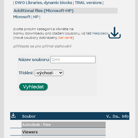
|
DWG Libraries, dynamic blocks
|
TRIAL versions
|
Additional files (Microsoft+HP)
Microsoft
|
HP
|
zvolte prosím kategorii a klikněte na
ikonku downloadu pro stažení souboru, viz též
Helpdesk
(nové soubory zobrazeny
červeně
)
přihlaste se pro přímé stahování
Název souboru:
Třídění:
Soubor
Velikost
Datum
Info
Autodesk - free
Viewers