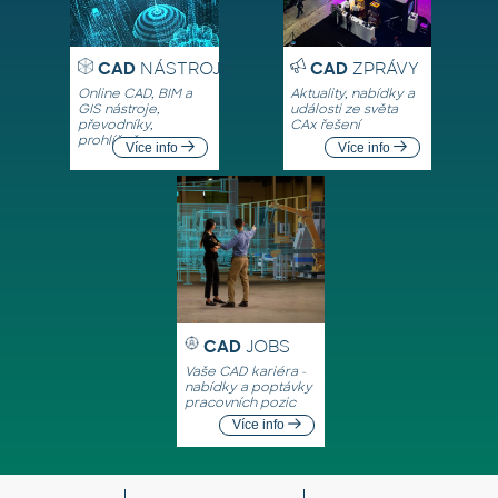
CAD
NÁSTROJE
CAD
ZPRÁVY
Online CAD, BIM a
Aktuality, nabídky a
GIS nástroje,
události ze světa
převodníky,
CAx řešení
prohlížeče
Více info
Více info
CAD
JOBS
Vaše CAD kariéra -
nabídky a poptávky
pracovních pozic
Více info