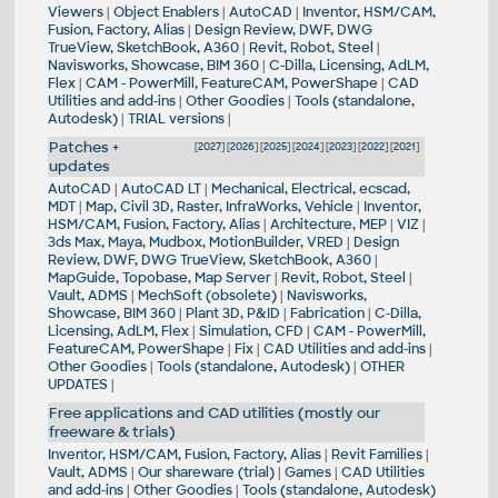
Viewers
|
Object Enablers
|
AutoCAD
|
Inventor, HSM/CAM,
Fusion, Factory, Alias
|
Design Review, DWF, DWG
TrueView, SketchBook, A360
|
Revit, Robot, Steel
|
Navisworks, Showcase, BIM 360
|
C-Dilla, Licensing, AdLM,
Flex
|
CAM - PowerMill, FeatureCAM, PowerShape
|
CAD
Utilities and add-ins
|
Other Goodies
|
Tools (standalone,
Autodesk)
|
TRIAL versions
|
Patches +
[
2027
] [
2026
] [
2025
] [
2024
] [
2023
] [
2022
] [
2021
]
updates
AutoCAD
|
AutoCAD LT
|
Mechanical, Electrical, ecscad,
MDT
|
Map, Civil 3D, Raster, InfraWorks, Vehicle
|
Inventor,
HSM/CAM, Fusion, Factory, Alias
|
Architecture, MEP
|
VIZ
|
3ds Max, Maya, Mudbox, MotionBuilder, VRED
|
Design
Review, DWF, DWG TrueView, SketchBook, A360
|
MapGuide, Topobase, Map Server
|
Revit, Robot, Steel
|
Vault, ADMS
|
MechSoft (obsolete)
|
Navisworks,
Showcase, BIM 360
|
Plant 3D, P&ID
|
Fabrication
|
C-Dilla,
Licensing, AdLM, Flex
|
Simulation, CFD
|
CAM - PowerMill,
FeatureCAM, PowerShape
|
Fix
|
CAD Utilities and add-ins
|
Other Goodies
|
Tools (standalone, Autodesk)
|
OTHER
UPDATES
|
Free applications and CAD utilities (mostly our
freeware & trials)
Inventor, HSM/CAM, Fusion, Factory, Alias
|
Revit Families
|
Vault, ADMS
|
Our shareware (trial)
|
Games
|
CAD Utilities
and add-ins
|
Other Goodies
|
Tools (standalone, Autodesk)