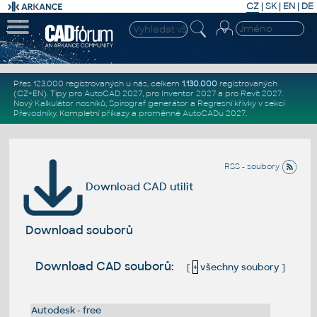
CZ
|
SK
|
EN
|
DE
Přes 123.000 registrovaných u nás, celkem
1.130.000
registrovaných
(CZ+EN)
. Tipy pro
AutoCAD 2027
, pro
Inventor 2027
a pro
Revit 2027
.
Nový
Kalkulátor nosníků
,
Spirograf generátor
a
Regresní křivky
v sekci
Převodníky
.
Kompletní
příkazy
a
proměnné AutoCADu 2027
.
RSS - soubory
Download CAD utilit
Download souborů
Download CAD souborů:
[
+
všechny soubory
]
Autodesk - free