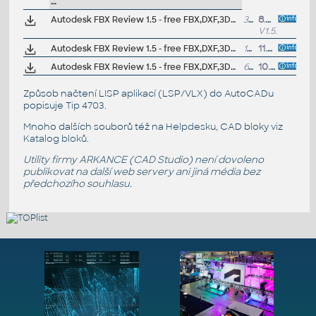
--
Autodesk FBX Review 1.5 - free FBX,DXF,3DS,OBJ,DAE viewer for Windows 7/8/10/11 64-bit
31MB
8.5.2022
V1.5.3
Autodesk FBX Review 1.5 - free FBX,DXF,3DS,OBJ,DAE viewer for MacOS
19MB
11.3.2021
Autodesk FBX Review 1.5 - free FBX,DXF,3DS,OBJ,DAE viewer for iOS7 (iPad/iPhone)
61MB
10.3.2021
Způsob načtení LISP aplikací (LSP/VLX) do AutoCADu
popisuje
Tip 4703
.
Mnoho dalších souborů též na
Helpdesku
, CAD bloky viz
Katalog bloků
.
Utility firmy ARKANCE (CAD Studio) není dovoleno
publikovat na další web servery ani jiná média bez
předchozího souhlasu.