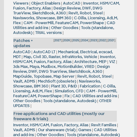
Viewers
|
Object Enablers
|
AutoCAD
|
Inventor, HSM/CAM,
Fusion, Factory, Alias
|
Design Review, DWF, DWG
TrueView, SketchBook, A360
|
Revit, Robot, Steel
|
Navisworks, Showcase, BIM 360
|
C-Dilla, Licensing, AdLM,
Flex
|
CAM - PowerMill, FeatureCAM, PowerShape
|
CAD
Utilities and add-ins
|
Other Goodies
|
Tools (standalone,
Autodesk)
|
TRIAL versions
|
Patches +
[
2027
] [
2026
] [
2025
] [
2024
] [
2023
] [
2022
] [
2021
]
updates
AutoCAD
|
AutoCAD LT
|
Mechanical, Electrical, ecscad,
MDT
|
Map, Civil 3D, Raster, InfraWorks, Vehicle
|
Inventor,
HSM/CAM, Fusion, Factory, Alias
|
Architecture, MEP
|
VIZ
|
3ds Max, Maya, Mudbox, MotionBuilder, VRED
|
Design
Review, DWF, DWG TrueView, SketchBook, A360
|
MapGuide, Topobase, Map Server
|
Revit, Robot, Steel
|
Vault, ADMS
|
MechSoft (obsolete)
|
Navisworks,
Showcase, BIM 360
|
Plant 3D, P&ID
|
Fabrication
|
C-Dilla,
Licensing, AdLM, Flex
|
Simulation, CFD
|
CAM - PowerMill,
FeatureCAM, PowerShape
|
Fix
|
CAD Utilities and add-ins
|
Other Goodies
|
Tools (standalone, Autodesk)
|
OTHER
UPDATES
|
Free applications and CAD utilities (mostly our
freeware & trials)
Inventor, HSM/CAM, Fusion, Factory, Alias
|
Revit Families
|
Vault, ADMS
|
Our shareware (trial)
|
Games
|
CAD Utilities
and add-ins
|
Other Goodies
|
Tools (standalone, Autodesk)