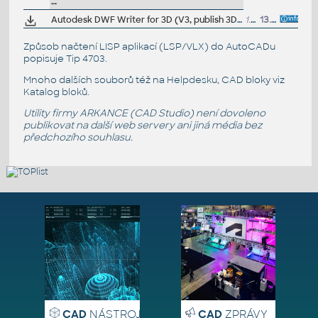
--
Autodesk DWF Writer for 3D (V3, publish 3D DWF from Catia, UGS NX, Solid Edge, etc.)
1.83MB
13.10.2005
Způsob načtení LISP aplikací (LSP/VLX) do AutoCADu
popisuje
Tip 4703
.
Mnoho dalších souborů též na
Helpdesku
, CAD bloky viz
Katalog bloků
.
Utility firmy ARKANCE (CAD Studio) není dovoleno
publikovat na další web servery ani jiná média bez
předchozího souhlasu.
CAD
NÁSTROJE
CAD
ZPRÁVY