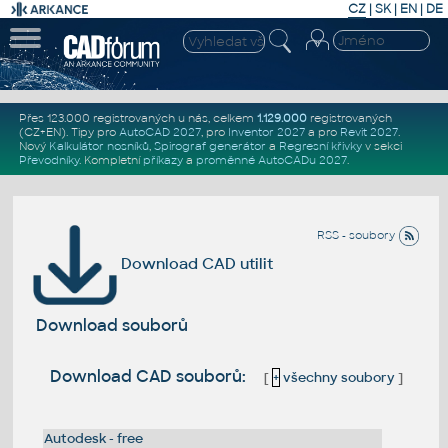
CZ
|
SK
|
EN
|
DE
Přes 123.000 registrovaných u nás, celkem
1.129.000
registrovaných
(CZ+EN)
. Tipy pro
AutoCAD 2027
, pro
Inventor 2027
a pro
Revit 2027
.
Nový
Kalkulátor nosníků
,
Spirograf generátor
a
Regresní křivky
v sekci
Převodníky
.
Kompletní
příkazy
a
proměnné AutoCADu 2027
.
RSS - soubory
Download CAD utilit
Download souborů
Download CAD souborů:
[
+
všechny soubory
]
Autodesk - free