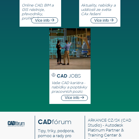
Online CAD, BIM a
Aktuality, nabídky a
GIS nástroje,
události ze světa
převodníky,
CAx řešení
prohlížeče
Více info
Více info
CAD
JOBS
Vaše CAD kariéra -
nabídky a poptávky
pracovních pozic
Více info
CAD
fórum
ARKANCE CZ/SK
(CAD
Studio) - Autodesk
Platinum Partner &
Tipy, triky, podpora,
Training Center &
pomoc a rady pro