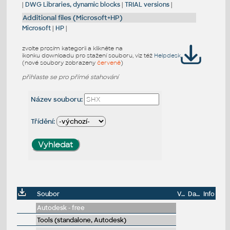
|
DWG Libraries, dynamic blocks
|
TRIAL versions
|
Additional files (Microsoft+HP)
Microsoft
|
HP
|
zvolte prosím kategorii a klikněte na
ikonku downloadu pro stažení souboru, viz též
Helpdesk
(nové soubory zobrazeny
červeně
)
přihlaste se pro přímé stahování
Název souboru:
Třídění:
Soubor
Velikost
Datum
Info
Autodesk - free
Tools (standalone, Autodesk)