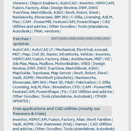
Viewers
|
Object Enablers
|
AutoCAD
|
Inventor, HSM/CAM,
Fusion, Factory, Alias
|
Design Review, DWF, DWG
TrueView, SketchBook, A360
|
Revit, Robot, Steel
|
Navisworks, Showcase, BIM 360
|
C-Dilla, Licensing, AdLM,
Flex
|
CAM - PowerMill, FeatureCAM, PowerShape
|
CAD
Utilities and add-ins
|
Other Goodies
|
Tools (standalone,
Autodesk)
|
TRIAL versions
|
Patches +
[
2027
] [
2026
] [
2025
] [
2024
] [
2023
] [
2022
] [
2021
]
updates
AutoCAD
|
AutoCAD LT
|
Mechanical, Electrical, ecscad,
MDT
|
Map, Civil 3D, Raster, InfraWorks, Vehicle
|
Inventor,
HSM/CAM, Fusion, Factory, Alias
|
Architecture, MEP
|
VIZ
|
3ds Max, Maya, Mudbox, MotionBuilder, VRED
|
Design
Review, DWF, DWG TrueView, SketchBook, A360
|
MapGuide, Topobase, Map Server
|
Revit, Robot, Steel
|
Vault, ADMS
|
MechSoft (obsolete)
|
Navisworks,
Showcase, BIM 360
|
Plant 3D, P&ID
|
Fabrication
|
C-Dilla,
Licensing, AdLM, Flex
|
Simulation, CFD
|
CAM - PowerMill,
FeatureCAM, PowerShape
|
Fix
|
CAD Utilities and add-ins
|
Other Goodies
|
Tools (standalone, Autodesk)
|
OTHER
UPDATES
|
Free applications and CAD utilities (mostly our
freeware & trials)
Inventor, HSM/CAM, Fusion, Factory, Alias
|
Revit Families
|
Vault, ADMS
|
Our shareware (trial)
|
Games
|
CAD Utilities
and add-ins
|
Other Goodies
|
Tools (standalone, Autodesk)