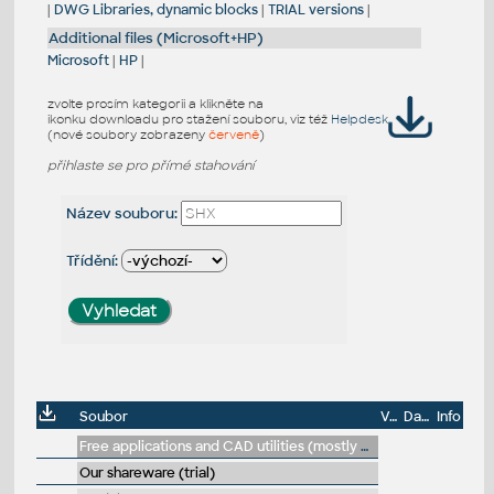
|
DWG Libraries, dynamic blocks
|
TRIAL versions
|
Additional files (Microsoft+HP)
Microsoft
|
HP
|
zvolte prosím kategorii a klikněte na
ikonku downloadu pro stažení souboru, viz též
Helpdesk
(nové soubory zobrazeny
červeně
)
přihlaste se pro přímé stahování
Název souboru:
Třídění:
Soubor
Velikost
Datum
Info
Free applications and CAD utilities (mostly our freeware & trials)
Our shareware (trial)