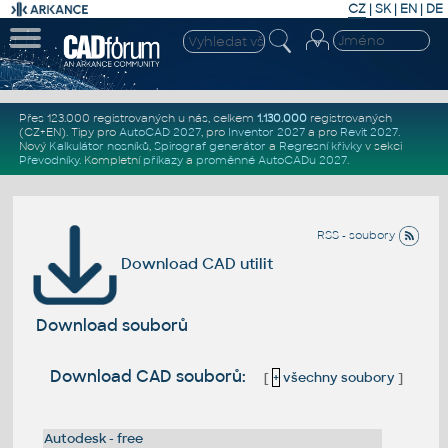
CZ
|
SK
|
EN
|
DE
Přes 123.000 registrovaných u nás, celkem
1.130.000
registrovaných
(CZ+EN)
. Tipy pro
AutoCAD 2027
, pro
Inventor 2027
a pro
Revit 2027
.
Nový
Kalkulátor nosníků
,
Spirograf generátor
a
Regresní křivky
v sekci
Převodníky
.
Kompletní
příkazy
a
proměnné AutoCADu 2027
.
RSS - soubory
Download CAD utilit
Download souborů
Download CAD souborů:
[
+
všechny soubory
]
Autodesk - free