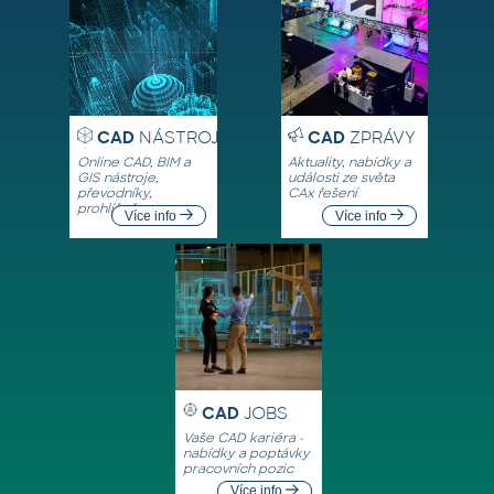
CAD
NÁSTROJE
CAD
ZPRÁVY
Online CAD, BIM a
Aktuality, nabídky a
GIS nástroje,
události ze světa
převodníky,
CAx řešení
prohlížeče
Více info
Více info
CAD
JOBS
Vaše CAD kariéra -
nabídky a poptávky
pracovních pozic
Více info