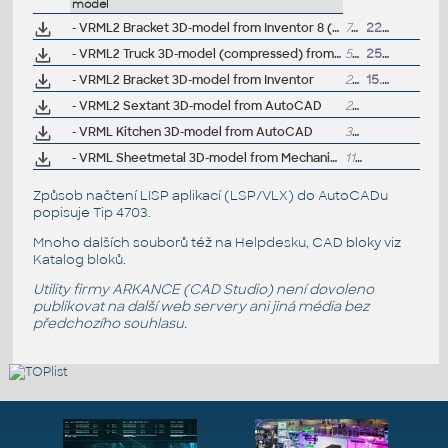
model
- VRML2 Bracket 3D-model from Inventor 8 (compressed from VRML Translator)
70kB
22.12.2003
- VRML2 Truck 3D-model (compressed) from AutoCAD
57kB
25.6.2002
- VRML2 Bracket 3D-model from Inventor
233kB
15.5.2002
- VRML2 Sextant 3D-model from AutoCAD
233kB
- VRML Kitchen 3D-model from AutoCAD
303kB
- VRML Sheetmetal 3D-model from Mechanical Desktop
117kB
Způsob načtení LISP aplikací (LSP/VLX) do AutoCADu
popisuje
Tip 4703
.
Mnoho dalších souborů též na
Helpdesku
, CAD bloky viz
Katalog bloků
.
Utility firmy ARKANCE (CAD Studio) není dovoleno
publikovat na další web servery ani jiná média bez
předchozího souhlasu.