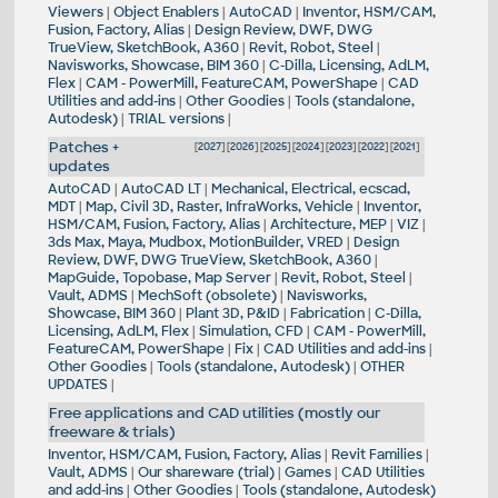
Viewers
|
Object Enablers
|
AutoCAD
|
Inventor, HSM/CAM,
Fusion, Factory, Alias
|
Design Review, DWF, DWG
TrueView, SketchBook, A360
|
Revit, Robot, Steel
|
Navisworks, Showcase, BIM 360
|
C-Dilla, Licensing, AdLM,
Flex
|
CAM - PowerMill, FeatureCAM, PowerShape
|
CAD
Utilities and add-ins
|
Other Goodies
|
Tools (standalone,
Autodesk)
|
TRIAL versions
|
Patches +
[
2027
] [
2026
] [
2025
] [
2024
] [
2023
] [
2022
] [
2021
]
updates
AutoCAD
|
AutoCAD LT
|
Mechanical, Electrical, ecscad,
MDT
|
Map, Civil 3D, Raster, InfraWorks, Vehicle
|
Inventor,
HSM/CAM, Fusion, Factory, Alias
|
Architecture, MEP
|
VIZ
|
3ds Max, Maya, Mudbox, MotionBuilder, VRED
|
Design
Review, DWF, DWG TrueView, SketchBook, A360
|
MapGuide, Topobase, Map Server
|
Revit, Robot, Steel
|
Vault, ADMS
|
MechSoft (obsolete)
|
Navisworks,
Showcase, BIM 360
|
Plant 3D, P&ID
|
Fabrication
|
C-Dilla,
Licensing, AdLM, Flex
|
Simulation, CFD
|
CAM - PowerMill,
FeatureCAM, PowerShape
|
Fix
|
CAD Utilities and add-ins
|
Other Goodies
|
Tools (standalone, Autodesk)
|
OTHER
UPDATES
|
Free applications and CAD utilities (mostly our
freeware & trials)
Inventor, HSM/CAM, Fusion, Factory, Alias
|
Revit Families
|
Vault, ADMS
|
Our shareware (trial)
|
Games
|
CAD Utilities
and add-ins
|
Other Goodies
|
Tools (standalone, Autodesk)