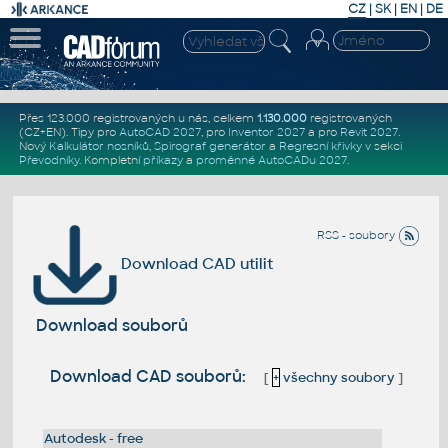
CZ
|
SK
|
EN
|
DE
Přes 123.000 registrovaných u nás, celkem
1.130.000
registrovaných
(CZ+EN)
. Tipy pro
AutoCAD 2027
, pro
Inventor 2027
a pro
Revit 2027
.
Nový
Kalkulátor nosníků
,
Spirograf generátor
a
Regresní křivky
v sekci
Převodníky
.
Kompletní
příkazy
a
proměnné AutoCADu 2027
.
RSS - soubory
Download CAD utilit
Download souborů
Download CAD souborů:
[
+
všechny soubory
]
Autodesk - free