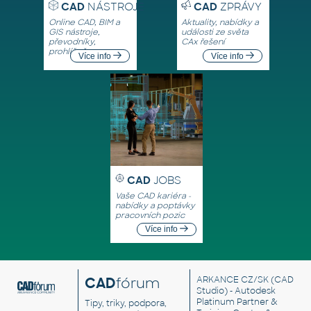
CAD
NÁSTROJE
CAD
ZPRÁVY
Online CAD, BIM a
Aktuality, nabídky a
GIS nástroje,
události ze světa
převodníky,
CAx řešení
prohlížeče
Více info
Více info
CAD
JOBS
Vaše CAD kariéra -
nabídky a poptávky
pracovních pozic
Více info
CAD
fórum
ARKANCE CZ/SK
(CAD
Studio) - Autodesk
Platinum Partner &
Tipy, triky, podpora,