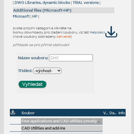
|
DWG Libraries, dynamic blocks
|
TRIAL versions
|
Additional files (Microsoft+HP)
Microsoft
|
HP
|
zvolte prosím kategorii a klikněte na
ikonku downloadu pro stažení souboru, viz též
Helpdesk
(nové soubory zobrazeny
červeně
)
přihlaste se pro přímé stahování
Název souboru:
Třídění:
Soubor
Velikost
Datum
Info
Free applications and CAD utilities (mostly our freeware & trials)
CAD Utilities and add-ins