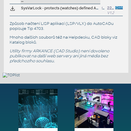
--
SysVarLock - protects (watches) defined AutoCAD system variables from assigning defined values
12kB
22.7.2011
V1.2
Způsob načtení LISP aplikací (LSP/VLX) do AutoCADu
popisuje
Tip 4703
.
Mnoho dalších souborů též na
Helpdesku
, CAD bloky viz
Katalog bloků
.
Utility firmy ARKANCE (CAD Studio) není dovoleno
publikovat na další web servery ani jiná média bez
předchozího souhlasu.