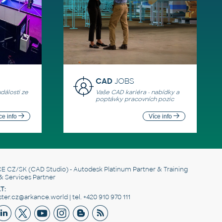
CAD
JOBS
události ze
Vaše CAD kariéra - nabídky a
poptávky pracovních pozic
ce info
Více info
E CZ/SK
(CAD Studio) - Autodesk Platinum Partner & Training
& Services Partner
T:
er.cz@arkance.world | tel. +420 910 970 111