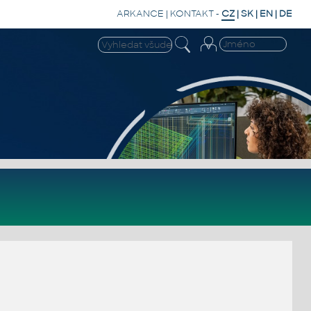
ARKANCE
|
KONTAKT
-
CZ
|
SK
|
EN
|
DE