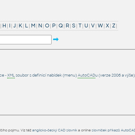
|
H
|
I
|
J
|
K
|
L
|
M
|
N
|
O
|
P
|
Q
|
R
|
S
|
T
|
U
|
V
|
W
|
X
|
Z
|
ce -
XML
soubor s definicí nabídek (menu)
AutoCAD
u (verze 2006 a výše
šího pojmu. Viz též
anglicko-český CAD slovník
a online
slovníček příkazů AutoCA