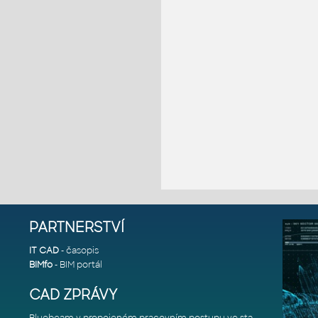
PARTNERSTVÍ
IT CAD
- časopis
BIMfo
- BIM portál
CAD ZPRÁVY