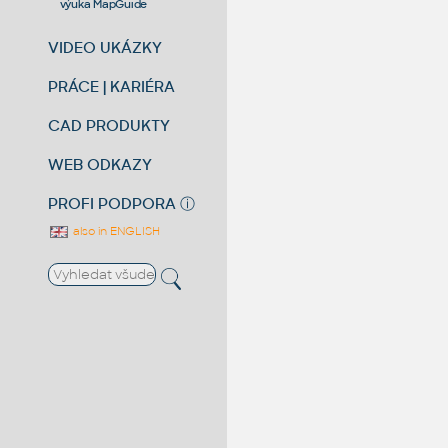
výuka MapGuide
VIDEO UKÁZKY
PRÁCE | KARIÉRA
CAD PRODUKTY
WEB ODKAZY
PROFI PODPORA
ⓘ
also in ENGLISH