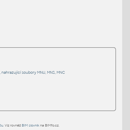
), nahrazující soubory MNU, MNS, MNC
Du
. Viz rovněž
BIM slovník
na BIMfo.cz.