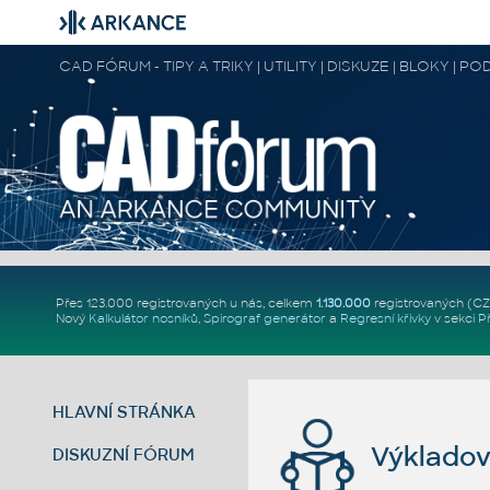
CAD FÓRUM - TIPY A TRIKY | UTILITY | DISKUZE | BLOKY |
Přes 123.000 registrovaných u nás, celkem
1.130.000
registrovaných (C
Nový
Kalkulátor nosníků
,
Spirograf generátor
a
Regresní křivky
v sekci
P
HLAVNÍ STRÁNKA
Výkladov
DISKUZNÍ FÓRUM