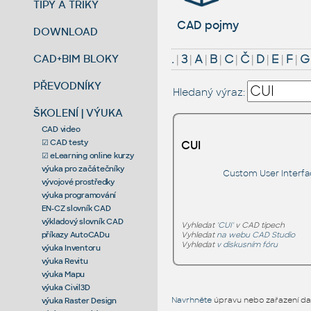
TIPY A TRIKY
CAD pojmy
DOWNLOAD
CAD+BIM BLOKY
.
|
3
|
A
|
B
|
C
|
Č
|
D
|
E
|
F
|
G
PŘEVODNÍKY
Hledaný výraz:
ŠKOLENÍ | VÝUKA
CAD video
☑ CAD testy
CUI
☑ eLearning online kurzy
výuka pro začátečníky
Custom User Interfa
vývojové prostředky
výuka programování
EN-CZ slovník CAD
výkladový slovník CAD
Vyhledat
'CUI'
v CAD tipech
Vyhledat
na webu CAD Studio
příkazy AutoCADu
Vyhledat
v diskusním fóru
výuka Inventoru
výuka Revitu
výuka Mapu
výuka Civil3D
Navrhněte
úpravu nebo zařazení dal
výuka Raster Design