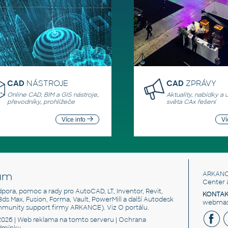
CAD
NÁSTROJE
CAD
ZPRÁVY
Online CAD, BIM a GIS nástroje,
Aktuality, nabídky a 
převodníky, prohlížeče
světa CAx řešení
Více info
Ví
um
ARKANC
Center 
odpora, pomoc a rady pro AutoCAD, LT, Inventor, Revit,
KONTAK
 3ds Max, Fusion, Forma, Vault, PowerMill a další Autodesk
webmast
mmunity support firmy ARKANCE). Viz
O portálu
.
2026 |
Web reklama
na tomto serveru |
Ochrana