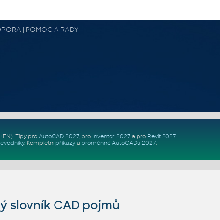
 PODPORA | POMOC A RADY
Z+EN)
. Tipy pro
AutoCAD 2027
, pro
Inventor 2027
a pro
Revit 2027
.
řevodníky
.
Kompletní
příkazy
a
proměnné AutoCADu 2027
.
ý slovník CAD pojmů