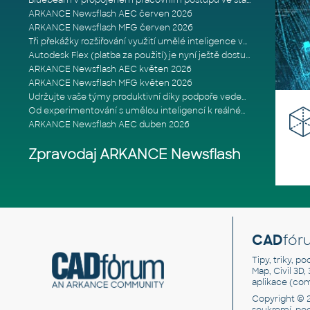
Bluebeam v propojeném pracovním postupu ve stavebnictví: Proč je int
ARKANCE Newsflash AEC červen 2026
ARKANCE Newsflash MFG červen 2026
Tři překážky rozšiřování využití umělé inteligence ve stavebním prům
Autodesk Flex (platba za použití) je nyní ještě dostupnější
ARKANCE Newsflash AEC květen 2026
ARKANCE Newsflash MFG květen 2026
Udržujte vaše týmy produktivní díky podpoře vedené odborníky
Od experimentování s umělou inteligencí k reálnému dopadu na podniká
ARKANCE Newsflash AEC duben 2026
Zpravodaj ARKANCE Newsflash
CAD
fór
Tipy, triky, p
Map, Civil 3D,
aplikace (co
Copyright © 