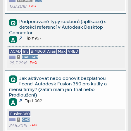
Win,Mac
CAD
13.8.2018
FAQ
Podporované typy souborů (aplikace) s
Q
detekcí referencí v Autodesk Desktop
Connector.
Tip 11957
A
ACAD
Inv
BIM360
Alias
Max
VRED
*
CAD,CAM
28.7.2018
FAQ
Jak aktivovat nebo obnovit bezplatnou
Q
licenci Autodesk Fusion 360 pro kutily a
menší firmy? (zatím mám jen Trial nebo
Prodloužení)
Tip 11062
A
Fusion360
*
CAD
24.8.2016
FAQ