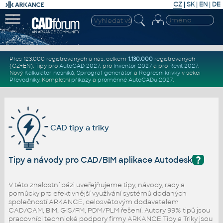
CZ
|
SK
|
EN
|
DE
Přes 123.000 registrovaných u nás, celkem
1.130.000
registrovaných
(CZ+EN)
. Tipy pro
AutoCAD 2027
, pro
Inventor 2027
a pro
Revit 2027
.
Nový
Kalkulátor nosníků
,
Spirograf generátor
a
Regresní křivky
v sekci
Převodníky
.
Kompletní
příkazy
a
proměnné AutoCADu 2027
.
CAD tipy a triky
?
Tipy a návody pro CAD/BIM aplikace Autodesk
V této znalostní bázi uveřejňujeme tipy, návody, rady a
pomůcky pro efektivnější využívání systémů dodaných
společností ARKANCE, celosvětovým dodavatelem
CAD/CAM, BIM, GIS/FM, PDM/PLM řešení. Autory 99% tipů jsou
pracovníci technické podpory firmy ARKANCE.Tipy a Triky jsou