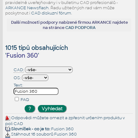
pravidelně uveřejňovány i v bulletinu CAD profesionálů -
ARKANCE Newsflash
. Řadu užitečných rad vám může
poskytnout i
CAD diskuzní fórum
.
Další možnosti podpory nabízené firmou ARKANCE najdete
na stránce
CAD PODPORA
1015 tipů obsahujících
'
Fusion 360
'
CAD:
OS:
Text:
FAQ
Odpovědi můžete omezit a zpřesnit určením produktu v
poli CAD
Slovníček - co je to:
Fusion 360
Stáhnout 16 souborů
Fusion 360