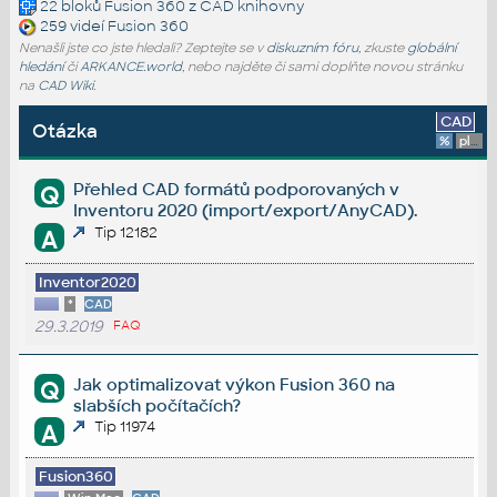
22 bloků
Fusion 360
z CAD knihovny
259 videí
Fusion 360
Nenašli jste co jste hledali? Zeptejte se v
diskuzním fóru
, zkuste
globální
hledání
či
ARKANCE.world
, nebo najděte či sami doplňte novou stránku
na
CAD Wiki
.
CAD
Otázka
%
platforma
Přehled CAD formátů podporovaných v
Q
Inventoru 2020 (import/export/AnyCAD).
Tip 12182
A
Inventor2020
*
CAD
29.3.2019
FAQ
Jak optimalizovat výkon Fusion 360 na
Q
slabších počítačích?
Tip 11974
A
Fusion360