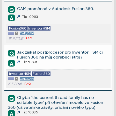
CAM proměnné v Autodesk Fusion 360.
Q
Tip 10963
A
Fusion360
InventorHSM
*
CAD,CAM
15.6.2016
FAQ
Jak získat postprocesor pro Inventor HSM či
Q
Fusion 360 na můj obráběcí stroj?
Tip 10891
A
InventorHSM
Fusion360
*
CAD,CAM
6.5.2016
FAQ
Chyba "the current thread family has no
Q
suitable type" při otevření modelu ve Fusion
360 (uživatelské závity, přidání nového typu)
Tip 10836
A