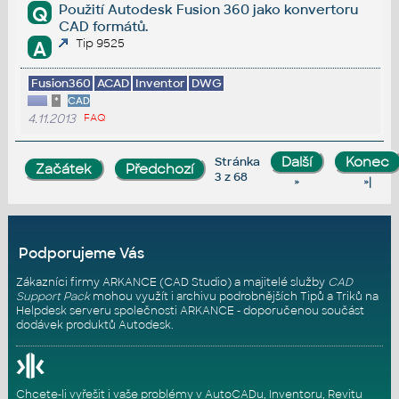
Použití Autodesk Fusion 360 jako konvertoru
Q
CAD formátů.
Tip 9525
A
Fusion360
ACAD
Inventor
DWG
*
CAD
4.11.2013
FAQ
Stránka
3 z 68
»
»|
Podporujeme Vás
Zákazníci firmy ARKANCE (CAD Studio) a majitelé služby
CAD
Support Pack
mohou využít i archivu podrobnějších Tipů a Triků na
Helpdesk serveru
společnosti ARKANCE - doporučenou součást
dodávek produktů Autodesk.
Chcete-li vyřešit i vaše problémy v AutoCADu, Inventoru, Revitu