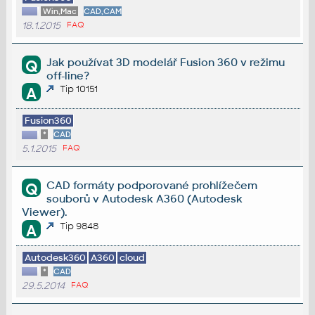
Win,Mac
CAD,CAM
18.1.2015
FAQ
Jak používat 3D modelář Fusion 360 v režimu
Q
off-line?
Tip 10151
A
Fusion360
*
CAD
5.1.2015
FAQ
CAD formáty podporované prohlížečem
Q
souborů v Autodesk A360 (Autodesk
Viewer).
Tip 9848
A
Autodesk360
A360
cloud
*
CAD
29.5.2014
FAQ