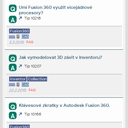
Umí Fusion 360 využít vícejádrové
Q
procesory?
Tip 10218
A
Fusion360
*
CAD
3.3.2015
FAQ
Jak vymodelovat 3D závit v Inventoru?
Q
Tip 10207
A
Inventor
Collection
*
CAD
22.2.2015
FAQ
Klávesové zkratky v Autodesk Fusion 360.
Q
Tip 10166
A
Fusion360