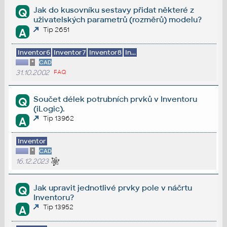
Jak do kusovníku sestavy přidat některé z
Q
uživatelských parametrů (rozměrů) modelu?
Tip 2651
A
Inventor6
Inventor7
Inventor8
In...
*
CAD
31.10.2002
FAQ
Součet délek potrubních prvků v Inventoru
Q
(iLogic).
Tip 13962
A
Inventor
*
CAD
16.12.2023
Jak upravit jednotlivé prvky pole v náčrtu
Q
Inventoru?
Tip 13952
A