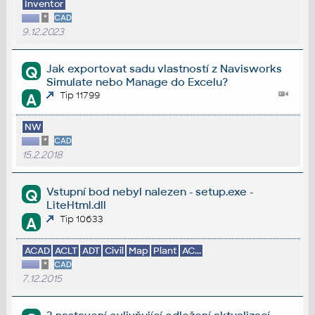
Inventor
*
CAD
9.12.2023
Jak exportovat sadu vlastností z Navisworks
Q
Simulate nebo Manage do Excelu?
Tip 11799
A
NW
*
CAD
15.2.2018
Vstupní bod nebyl nalezen - setup.exe -
Q
LiteHtml.dll
Tip 10633
A
ACAD
ACLT
ADT
Civil
Map
Plant
AC...
*
CAD
7.12.2015