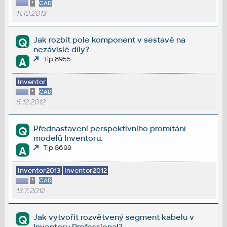
*
CAD
11.10.2013
Jak rozbít pole komponent v sestavě na
Q
nezávislé díly?
Tip 8955
A
Inventor
*
CAD
6.12.2012
Přednastavení perspektivního promítání
Q
modelů Inventoru.
Tip 8699
A
Inventor2013
Inventor2012
*
CAD
13.7.2012
Jak vytvořit rozvětvený segment kabelu v
Q
Inventoru Professional?