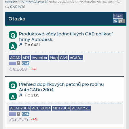
hledání
či
ARKANCE.world
, nebo najděte či sami doplňte novou stránku
na
CAD Wiki
.
CAD
Otázka
%
platforma
Produktové kódy jednotlivých CAD aplikací
Q
firmy Autodesk.
Tip 6421
A
ACAD
ADT
Inventor
Map
Civil
ACAD...
*
CAD
4.12.2008
FAQ
Přehled doplňkových patchů pro rodinu
Q
AutoCADu 2004.
Tip 3135
A
ACAD2004
ACLT2004
MDT2004
ACADM2...
*
CAD
30.6.2003
FAQ