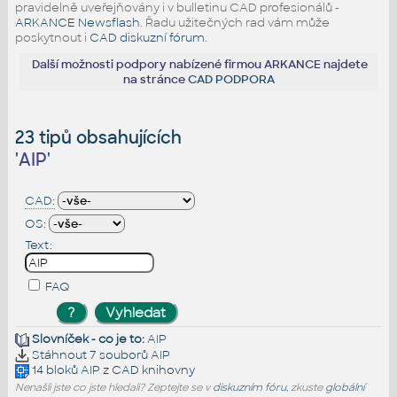
pravidelně uveřejňovány i v bulletinu CAD profesionálů -
ARKANCE Newsflash
. Řadu užitečných rad vám může
poskytnout i
CAD diskuzní fórum
.
Další možnosti podpory nabízené firmou ARKANCE najdete
na stránce
CAD PODPORA
23 tipů obsahujících
'
AIP
'
CAD:
OS:
Text:
FAQ
Slovníček - co je to:
AIP
Stáhnout 7 souborů
AIP
14 bloků
AIP
z CAD knihovny
Nenašli jste co jste hledali? Zeptejte se v
diskuzním fóru
, zkuste
globální