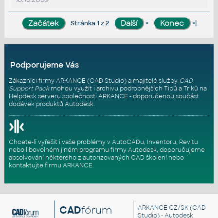
»
»|
Stránka 1 z 2
Podporujeme Vás
Zákazníci firmy ARKANCE (CAD Studio) a majitelé služby
CAD
Support Pack
mohou využít i archivu podrobnějších Tipů a Triků na
Helpdesk serveru
společnosti ARKANCE - doporučenou součást
dodávek produktů Autodesk.
Chcete-li vyřešit i vaše problémy v AutoCADu, Inventoru, Revitu
nebo libovolném jiném programu firmy Autodesk, doporučujeme
absolvování některého z autorizovaných
CAD školení
nebo
kontaktujte firmu ARKANCE
.
CAD
fórum
ARKANCE CZ/SK
(CAD
Studio) - Autodesk