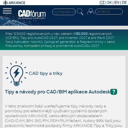
CZ
|
SK
|
EN
|
DE
Přes 123.000 registrovaných u nás, celkem
1.130.000
registrovaných
(CZ+EN)
. Tipy pro
AutoCAD 2027
, pro
Inventor 2027
a pro
Revit 2027
.
Nový
Kalkulátor nosníků
,
Spirograf generátor
a
Regresní křivky
v sekci
Převodníky
.
Kompletní
příkazy
a
proměnné AutoCADu 2027
.
CAD tipy a triky
?
Tipy a návody pro CAD/BIM aplikace Autodesk
V této znalostní bázi uveřejňujeme tipy, návody, rady a
pomůcky pro efektivnější využívání systémů dodaných
společností ARKANCE, celosvětovým dodavatelem
CAD/CAM, BIM, GIS/FM, PDM/PLM řešení. Autory 99% tipů jsou
pracovníci technické podpory firmy ARKANCE.Tipy a Triky jsou