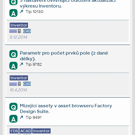
3 nastavení ovlivňující odložení aktualizací
Q
výkresu Inventoru.
Tip 10130
A
Inventor
*
CAD
9.12.2014
Parametr pro počet prvků pole (z dané
Q
délky).
Tip 9782
A
Inventor
*
CAD
15.4.2014
Mizející assety v asset browseru Factory
Q
Design Suite.
Tip 9491
A
FDS
ACAD
Inventor