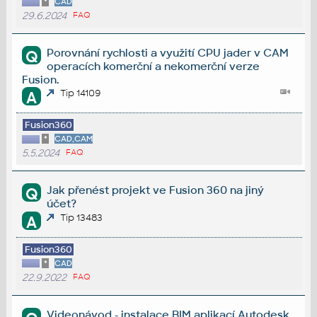
*
CAD
29.6.2024
FAQ
Porovnání rychlosti a využití CPU jader v CAM
Q
operacích komerční a nekomerční verze
Fusion.
Tip 14109
A
Fusion360
*
CAD,CAM
5.5.2024
FAQ
Jak přenést projekt ve Fusion 360 na jiný
Q
účet?
Tip 13483
A
Fusion360
*
CAD
22.9.2022
FAQ
Videonávod - instalace BIM aplikací Autodesk