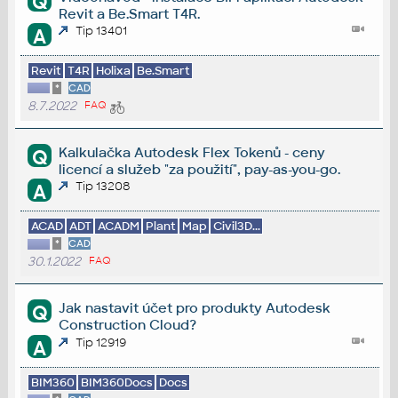
Q
Revit a Be.Smart T4R.
Tip 13401
A
Revit
T4R
Holixa
Be.Smart
*
CAD
8.7.2022
FAQ
Kalkulačka Autodesk Flex Tokenů - ceny
Q
licencí a služeb "za použití", pay-as-you-go.
Tip 13208
A
ACAD
ADT
ACADM
Plant
Map
Civil3D...
*
CAD
30.1.2022
FAQ
Jak nastavit účet pro produkty Autodesk
Q
Construction Cloud?
Tip 12919
A
BIM360
BIM360Docs
Docs