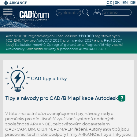
CZ
|
SK
|
EN
|
DE
Přes 123.000 registrovaných u nás, celkem
1.130.000
registrovaných
(CZ+EN)
. Tipy pro
AutoCAD 2027
, pro
Inventor 2027
a pro
Revit 2027
.
Nový
Kalkulátor nosníků
,
Spirograf generátor
a
Regresní křivky
v sekci
Převodníky
.
Kompletní
příkazy
a
proměnné AutoCADu 2027
.
CAD tipy a triky
?
Tipy a návody pro CAD/BIM aplikace Autodesk
V této znalostní bázi uveřejňujeme tipy, návody, rady a
pomůcky pro efektivnější využívání systémů dodaných
společností ARKANCE, celosvětovým dodavatelem
CAD/CAM, BIM, GIS/FM, PDM/PLM řešení. Autory 99% tipů jsou
pracovníci technické podpory firmy ARKANCE.Tipy a Triky jsou