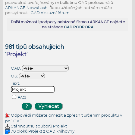
pravidelně uveřejňovány i v bulletinu CAD profesionálů -
ARKANCE Newsflash
. Řadu užitečných rad vám může
poskytnout i
CAD diskuzní fórum
.
Další možnosti podpory nabízené firmou ARKANCE najdete
na stránce
CAD PODPORA
981 tipů obsahujících
'
Projekt
'
CAD:
OS:
Text:
FAQ
Odpovědi můžete omezit a zpřesnit určením produktu v
poli CAD
Stáhnout 10 souborů
Projekt
78 bloků
Projekt
z CAD knihovny