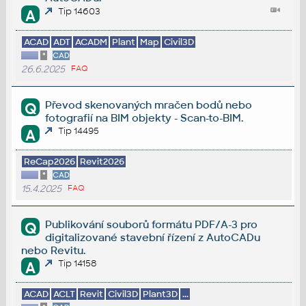
Tip 14603
A
ACAD
ADT
ACADM
Plant
Map
Civil3D
*
CAD
26.6.2025
FAQ
Převod skenovaných mračen bodů nebo
Q
fotografií na BIM objekty - Scan-to-BIM.
Tip 14495
A
ReCap2026
Revit2026
*
CAD
15.4.2025
FAQ
Publikování souborů formátu PDF/A-3 pro
Q
digitalizované stavební řízení z AutoCADu
nebo Revitu.
Tip 14158
A
ACAD
ACLT
Revit
Civil3D
Plant3D
...