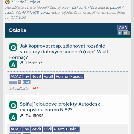
73 videí
Projekt
Nenašli jste co jste hledali? Zeptejte se v
diskuzním fóru
, zkuste
globální
hledání
či
ARKANCE.world
, nebo najděte či sami doplňte novou stránku
na
CAD Wiki
.
CAD
Otázka
%
platforma
Jak kopírovat resp. zálohovat rozsáhlé
Q
struktury datových souborů (např. Vault,
Forma)?
Tip 15107
A
ACAD
Inv
Revit
Vault
Forma
Fusio...
*
CAD
24.7.2026
FAQ
Splňují cloudové projekty Autodesk
Q
evropskou normu NIS2?
Tip 15095
A
ACAD
Inv
Revit
Civil
Plant
Fusio...