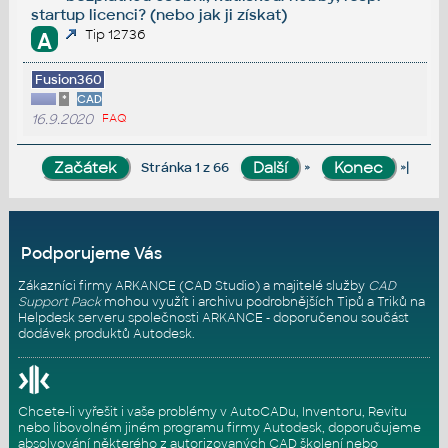
startup licenci? (nebo jak ji získat)
Tip 12736
A
Fusion360
*
CAD
16.9.2020
FAQ
»
»|
Stránka 1 z 66
Podporujeme Vás
Zákazníci firmy ARKANCE (CAD Studio) a majitelé služby
CAD
Support Pack
mohou využít i archivu podrobnějších Tipů a Triků na
Helpdesk serveru
společnosti ARKANCE - doporučenou součást
dodávek produktů Autodesk.
Chcete-li vyřešit i vaše problémy v AutoCADu, Inventoru, Revitu
nebo libovolném jiném programu firmy Autodesk, doporučujeme
absolvování některého z autorizovaných
CAD školení
nebo