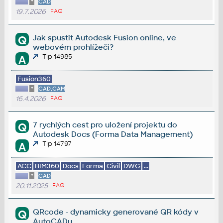
*
CAD
19.7.2026
FAQ
Jak spustit Autodesk Fusion online, ve
Q
webovém prohlížeči?
Tip 14985
A
Fusion360
*
CAD,CAM
16.4.2026
FAQ
7 rychlých cest pro uložení projektu do
Q
Autodesk Docs (Forma Data Management)
Tip 14797
A
ACC
BIM360
Docs
Forma
Civil
DWG
...
*
CAD
20.11.2025
FAQ
QRcode - dynamicky generované QR kódy v
Q
AutoCADu.