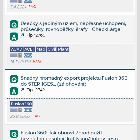
*
CAD
7.4.2021
FAQ
Úsečky s jediným uzlem, nepřesné uchopení,
Q
průsečíky, rovnoběžky, šrafy - CheckLarge
Tip 12765
A
ACAD
ACLT
Map
Civil
Plant
*
CAD
14.10.2020
FAQ
Snadný hromadný export projektu Fusion 360
Q
do STEP, IGES... (zálohování)
Tip 12742
A
Fusion360
*
CAD
25.9.2020
FAQ
Fusion 360: Jak obnovit/prodloužit
Q
bezplatnou osobní, kutilskou/hobby, resp.