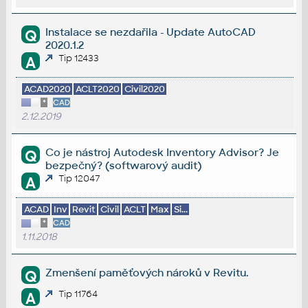
Instalace se nezdařila - Update AutoCAD
Q
2020.1.2
Tip 12433
A
ACAD2020
ACLT2020
Civil2020
*
CAD
2.12.2019
Co je nástroj Autodesk Inventory Advisor? Je
Q
bezpečný? (softwarový audit)
Tip 12047
A
ACAD
Inv
Revit
Civil
ACLT
Max
Si...
*
CAD
1.11.2018
Zmenšení paměťových nároků v Revitu.
Q
Tip 11764
A