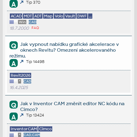
Tip 370
A
ACAD
MDT
ADT
Map
Volo
Vault
DWF
...
Win
CAD
18.7.2000
FAQ
Jak vypnout nabídku grafické akcelerace v
Q
oknech Revitu? Omezení akcelerovaného
režimu.
Tip 14498
A
Revit2026
*
CAD
16.4.2025
Jak v Inventor CAM změnit editor NC kódu na
Q
Cimco?
Tip 13424
A
InventorCAM
Cimco
*
CAD,CAM