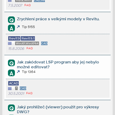
Vista,Win7
CAD,HP
7.5.2007
FAQ
Zrychlení práce s velkými modely v Revitu.
Q
Tip 5155
A
Revit9
Revit9.1
WinXP,WinXP64
CAD
15.8.2006
FAQ
Jak zakódovat LSP program aby jej nebylo
Q
možné editovat?
Tip 1364
A
ACAD
*
CAD
30.5.2001
FAQ
Jaký prohlížeč (viewer) použít pro výkresy
Q
DWG?