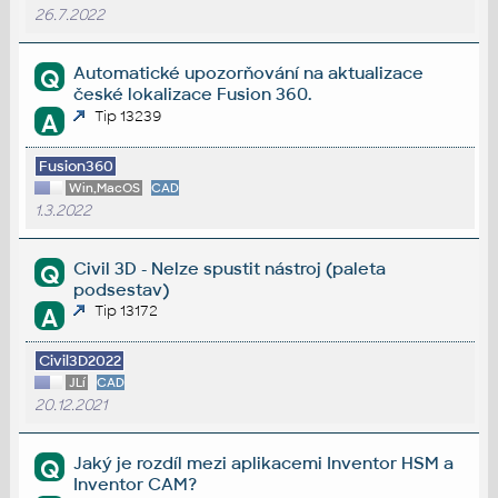
26.7.2022
Automatické upozorňování na aktualizace
Q
české lokalizace Fusion 360.
Tip 13239
A
Fusion360
Win,MacOS
CAD
1.3.2022
Civil 3D - Nelze spustit nástroj (paleta
Q
podsestav)
Tip 13172
A
Civil3D2022
JLí
CAD
20.12.2021
Jaký je rozdíl mezi aplikacemi Inventor HSM a
Q
Inventor CAM?