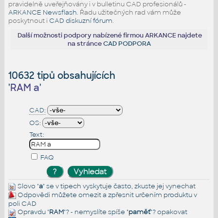
pravidelně uveřejňovány i v bulletinu CAD profesionálů -
ARKANCE Newsflash
. Řadu užitečných rad vám může
poskytnout i
CAD diskuzní fórum
.
Další možnosti podpory nabízené firmou ARKANCE najdete
na stránce
CAD PODPORA
10632 tipů obsahujících
'
RAM a
'
CAD:
OS:
Text:
FAQ
Slovo "
a
" se v tipech vyskytuje často, zkuste jej
vynechat
Odpovědi můžete omezit a zpřesnit určením produktu v
poli CAD
Opravdu "
RAM
"? - nemyslíte spíše "
paměť
"?
opakovat