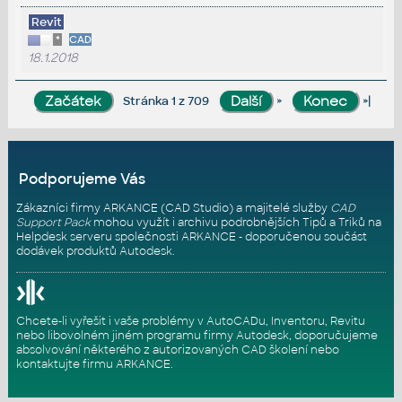
Revit
*
CAD
18.1.2018
»
»|
Stránka 1 z 709
Podporujeme Vás
Zákazníci firmy ARKANCE (CAD Studio) a majitelé služby
CAD
Support Pack
mohou využít i archivu podrobnějších Tipů a Triků na
Helpdesk serveru
společnosti ARKANCE - doporučenou součást
dodávek produktů Autodesk.
Chcete-li vyřešit i vaše problémy v AutoCADu, Inventoru, Revitu
nebo libovolném jiném programu firmy Autodesk, doporučujeme
absolvování některého z autorizovaných
CAD školení
nebo
kontaktujte firmu ARKANCE
.