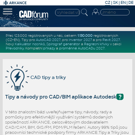
CZ
|
SK
|
EN
|
DE
Přes 123.000 registrovaných u nás, celkem
1.130.000
registrovaných
(CZ+EN)
. Tipy pro
AutoCAD 2027
, pro
Inventor 2027
a pro
Revit 2027
.
Nový
Kalkulátor nosníků
,
Spirograf generátor
a
Regresní křivky
v sekci
Převodníky
.
Kompletní
příkazy
a
proměnné AutoCADu 2027
.
CAD tipy a triky
?
Tipy a návody pro CAD/BIM aplikace Autodesk
V této znalostní bázi uveřejňujeme tipy, návody, rady a
pomůcky pro efektivnější využívání systémů dodaných
společností ARKANCE, celosvětovým dodavatelem
CAD/CAM, BIM, GIS/FM, PDM/PLM řešení. Autory 99% tipů jsou
pracovníci technické podpory firmy ARKANCE.Tipy a Triky jsou