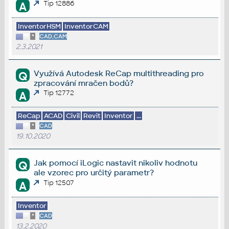
Tip 12886
A
InventorHSM
InventorCAM
*
CAD,CAM
2.3.2021
Využívá Autodesk ReCap multithreading pro
Q
zpracování mračen bodů?
Tip 12772
A
ReCap
ACAD
Civil
Revit
Inventor
...
*
CAD
19.10.2020
Jak pomocí iLogic nastavit nikoliv hodnotu
Q
ale vzorec pro určitý parametr?
Tip 12507
A
Inventor
*
CAD
13.2.2020