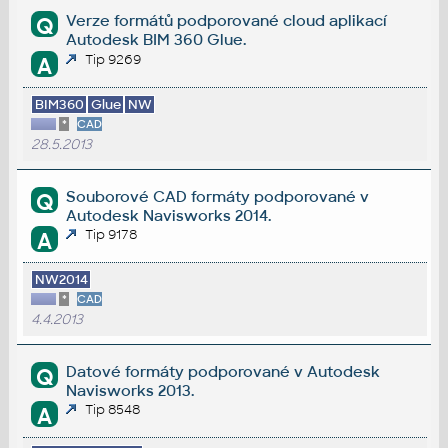
Verze formátů podporované cloud aplikací
Q
Autodesk BIM 360 Glue.
Tip 9269
A
BIM360
Glue
NW
*
CAD
28.5.2013
Souborové CAD formáty podporované v
Q
Autodesk Navisworks 2014.
Tip 9178
A
NW2014
*
CAD
4.4.2013
Datové formáty podporované v Autodesk
Q
Navisworks 2013.
Tip 8548
A