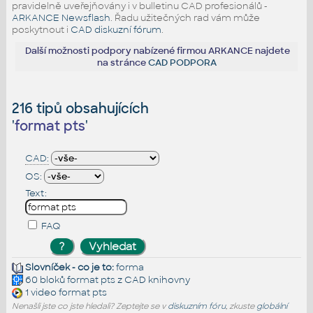
pravidelně uveřejňovány i v bulletinu CAD profesionálů -
ARKANCE Newsflash
. Řadu užitečných rad vám může
poskytnout i
CAD diskuzní fórum
.
Další možnosti podpory nabízené firmou ARKANCE najdete
na stránce
CAD PODPORA
216 tipů obsahujících
'
format pts
'
CAD:
OS:
Text:
FAQ
Slovníček - co je to:
forma
60 bloků
format pts
z CAD knihovny
1 video
format pts
Nenašli jste co jste hledali? Zeptejte se v
diskuzním fóru
, zkuste
globální