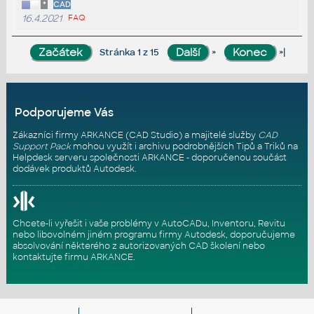
*
CAD
16.4.2021
FAQ
»
»|
Stránka 1 z 15
Podporujeme Vás
Zákazníci firmy ARKANCE (CAD Studio) a majitelé služby
CAD
Support Pack
mohou využít i archivu podrobnějších Tipů a Triků na
Helpdesk serveru
společnosti ARKANCE - doporučenou součást
dodávek produktů Autodesk.
Chcete-li vyřešit i vaše problémy v AutoCADu, Inventoru, Revitu
nebo libovolném jiném programu firmy Autodesk, doporučujeme
absolvování některého z autorizovaných
CAD školení
nebo
kontaktujte firmu ARKANCE
.