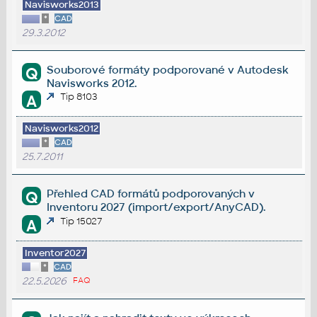
Navisworks2013
*
CAD
29.3.2012
Souborové formáty podporované v Autodesk
Q
Navisworks 2012.
Tip 8103
A
Navisworks2012
*
CAD
25.7.2011
Přehled CAD formátů podporovaných v
Q
Inventoru 2027 (import/export/AnyCAD).
Tip 15027
A
Inventor2027
*
CAD
22.5.2026
FAQ