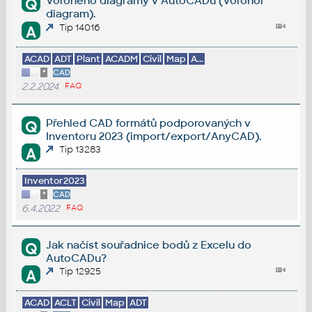
Voroného diagramy v AutoCADu (Voronoi
Q
diagram).
Tip 14016
A
ACAD
ADT
Plant
ACADM
Civil
Map
A...
*
CAD
2.2.2024
FAQ
Přehled CAD formátů podporovaných v
Q
Inventoru 2023 (import/export/AnyCAD).
Tip 13283
A
Inventor2023
*
CAD
6.4.2022
FAQ
Jak načíst souřadnice bodů z Excelu do
Q
AutoCADu?
Tip 12925
A
ACAD
ACLT
Civil
Map
ADT