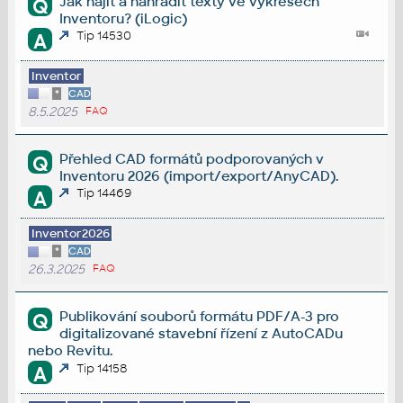
Jak najít a nahradit texty ve výkresech
Q
Inventoru? (iLogic)
Tip 14530
A
Inventor
*
CAD
8.5.2025
FAQ
Přehled CAD formátů podporovaných v
Q
Inventoru 2026 (import/export/AnyCAD).
Tip 14469
A
Inventor2026
*
CAD
26.3.2025
FAQ
Publikování souborů formátu PDF/A-3 pro
Q
digitalizované stavební řízení z AutoCADu
nebo Revitu.
Tip 14158
A