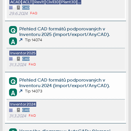
ACAD
ACLT
Revit
Civil3D
Plant3D
...
*
CAD
29.6.2024
FAQ
Přehled CAD formátů podporovaných v
Q
Inventoru 2025 (import/export/AnyCAD).
Tip 14074
A
Inventor2025
*
CAD
31.3.2024
FAQ
Přehled CAD formátů podporovaných v
Q
Inventoru 2024 (import/export/AnyCAD).
Tip 14073
A
Inventor2024
*
CAD
31.3.2024
FAQ