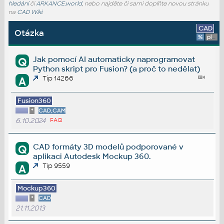
hledání
či
ARKANCE.world
, nebo najděte či sami doplňte novou stránku
na
CAD Wiki
.
CAD
Otázka
%
platforma
Jak pomocí AI automaticky naprogramovat
Q
Python skript pro Fusion? (a proč to nedělat)
Tip 14266
A
Fusion360
*
CAD,CAM
6.10.2024
FAQ
CAD formáty 3D modelů podporované v
Q
aplikaci Autodesk Mockup 360.
Tip 9559
A
Mockup360
*
CAD
21.11.2013