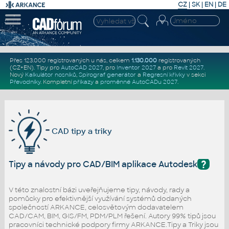
CZ
|
SK
|
EN
|
DE
Přes 123.000 registrovaných u nás, celkem
1.130.000
registrovaných
(CZ+EN)
. Tipy pro
AutoCAD 2027
, pro
Inventor 2027
a pro
Revit 2027
.
Nový
Kalkulátor nosníků
,
Spirograf generátor
a
Regresní křivky
v sekci
Převodníky
.
Kompletní
příkazy
a
proměnné AutoCADu 2027
.
CAD tipy a triky
?
Tipy a návody pro CAD/BIM aplikace Autodesk
V této znalostní bázi uveřejňujeme tipy, návody, rady a
pomůcky pro efektivnější využívání systémů dodaných
společností ARKANCE, celosvětovým dodavatelem
CAD/CAM, BIM, GIS/FM, PDM/PLM řešení. Autory 99% tipů jsou
pracovníci technické podpory firmy ARKANCE.Tipy a Triky jsou