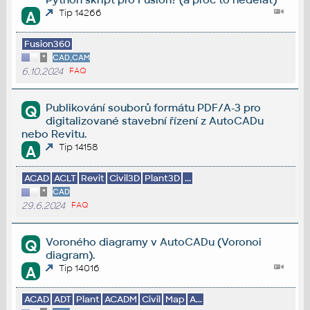
Tip 14266
A
Fusion360
*
CAD,CAM
6.10.2024
FAQ
Publikování souborů formátu PDF/A-3 pro
Q
digitalizované stavební řízení z AutoCADu
nebo Revitu.
Tip 14158
A
ACAD
ACLT
Revit
Civil3D
Plant3D
...
*
CAD
29.6.2024
FAQ
Voroného diagramy v AutoCADu (Voronoi
Q
diagram).
Tip 14016
A
ACAD
ADT
Plant
ACADM
Civil
Map
A...