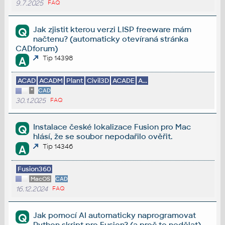
9.7.2025
FAQ
Jak zjistit kterou verzi LISP freeware mám
Q
načtenu? (automaticky otevíraná stránka
CADforum)
Tip 14398
A
ACAD
ACADM
Plant
Civil3D
ACADE
A...
*
CAD
30.1.2025
FAQ
Instalace české lokalizace Fusion pro Mac
Q
hlásí, že se soubor nepodařilo ověřit.
Tip 14346
A
Fusion360
MacOS
CAD
16.12.2024
FAQ
Jak pomocí AI automaticky naprogramovat
Q
Python skript pro Fusion? (a proč to nedělat)