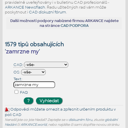
pravidelně uveřejňovány i v bulletinu CAD profesionálů -
ARKANCE Newsflash
. Řadu užitečných rad vám může
poskytnout i
CAD diskuzní fórum
.
Další možnosti podpory nabízené firmou ARKANCE najdete
na stránce
CAD PODPORA
1579 tipů obsahujících
'
zamrzne my
'
CAD:
OS:
Text:
FAQ
Odpovědi můžete omezit a zpřesnit určením produktu v
poli CAD
Nenašli jste co jste hledali? Zeptejte se v
diskuzním fóru
, zkuste
globální
hledání
či
ARKANCE.world
, nebo najděte či sami doplňte novou stránku