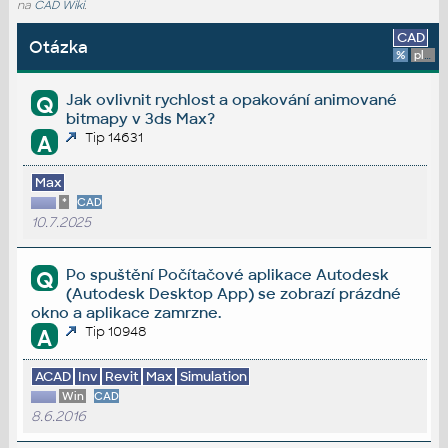
na
CAD Wiki
.
CAD
Otázka
%
platforma
Jak ovlivnit rychlost a opakování animované
Q
bitmapy v 3ds Max?
Tip 14631
A
Max
*
CAD
10.7.2025
Po spuštění Počítačové aplikace Autodesk
Q
(Autodesk Desktop App) se zobrazí prázdné
okno a aplikace zamrzne.
Tip 10948
A
ACAD
Inv
Revit
Max
Simulation
Win
CAD
8.6.2016