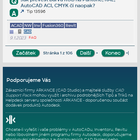
Q
AutoCAD ACI, CMYK či naopak?
Tip 13596
A
ACAD
NW
Inv
Fusion360
Revit
*
CAD
9.1.2023
FAQ
»
»|
Stránka 1 z 106
Podporujeme Vás
Zákazníci firmy ARKANCE (CAD Studio) a majitelé služby
CAD
Support Pack
mohou využít i archivu podrobnějších Tipů a Triků na
Helpdesk serveru
společnosti ARKANCE - doporučenou součást
dodávek produktů Autodesk.
Chcete-li vyřešit i vaše problémy v AutoCADu, Inventoru, Revitu
nebo libovolném jiném programu firmy Autodesk, doporučujeme
absolvování některého z autorizovaných
CAD školení
nebo