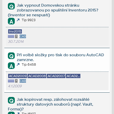
Jak vypnout Domovskou stránku
Q
zobrazovanou po spuštění Inventoru 2015?
(Inventor se nespustí)
Tip 9923
A
Inv2015
*
CAD
30.7.2014
Při volbě složky pro tisk do souboru AutoCAD
Q
zamrzne.
Tip 6458
A
ACAD2009
ACAD2008
ACAD2007
ACAD2...
*
CAD
4.1.2009
Jak kopírovat resp. zálohovat rozsáhlé
Q
struktury datových souborů (např. Vault,
Forma)?
Tip 15107