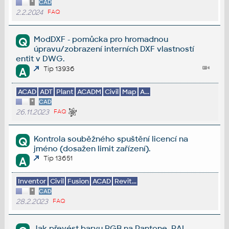
*
CAD
2.2.2024
FAQ
ModDXF - pomůcka pro hromadnou
Q
úpravu/zobrazení interních DXF vlastností
entit v DWG.
Tip 13936
A
ACAD
ADT
Plant
ACADM
Civil
Map
A...
*
CAD
26.11.2023
FAQ
Kontrola souběžného spuštění licencí na
Q
jméno (dosažen limit zařízení).
Tip 13651
A
Inventor
Civil
Fusion
ACAD
Revit...
*
CAD
28.2.2023
FAQ
Jak převést barvu RGB na Pantone, RAL,