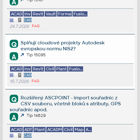
A
ACAD
Inv
Revit
Vault
Forma
Fusio...
*
CAD
24.7.2026
FAQ
Splňují cloudové projekty Autodesk
Q
evropskou normu NIS2?
Tip 15095
A
ACAD
Inv
Revit
Civil
Plant
Fusio...
*
CAD
19.7.2026
FAQ
Rozšířený ASCPOINT - import souřadnic z
Q
CSV souboru, včetně bloků s atributy, GPS
souřadnic apod.
Tip 14629
A
ACAD
ADT
Plant
ACADM
Civil
Map
A...
*
CAD