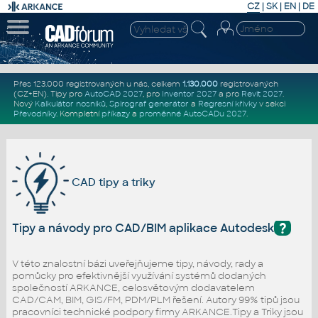
CZ
|
SK
|
EN
|
DE
Přes 123.000 registrovaných u nás, celkem
1.130.000
registrovaných
(CZ+EN)
. Tipy pro
AutoCAD 2027
, pro
Inventor 2027
a pro
Revit 2027
.
Nový
Kalkulátor nosníků
,
Spirograf generátor
a
Regresní křivky
v sekci
Převodníky
.
Kompletní
příkazy
a
proměnné AutoCADu 2027
.
CAD tipy a triky
?
Tipy a návody pro CAD/BIM aplikace Autodesk
V této znalostní bázi uveřejňujeme tipy, návody, rady a
pomůcky pro efektivnější využívání systémů dodaných
společností ARKANCE, celosvětovým dodavatelem
CAD/CAM, BIM, GIS/FM, PDM/PLM řešení. Autory 99% tipů jsou
pracovníci technické podpory firmy ARKANCE.Tipy a Triky jsou