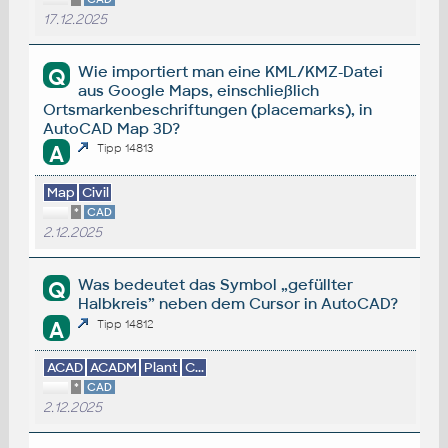
17.12.2025
Wie importiert man eine KML/KMZ-Datei
Q
aus Google Maps, einschließlich
Ortsmarkenbeschriftungen (placemarks), in
AutoCAD Map 3D?
A
Tipp 14813
Map
Civil
*
CAD
2.12.2025
Was bedeutet das Symbol „gefüllter
Q
Halbkreis” neben dem Cursor in AutoCAD?
A
Tipp 14812
ACAD
ACADM
Plant
C...
*
CAD
2.12.2025