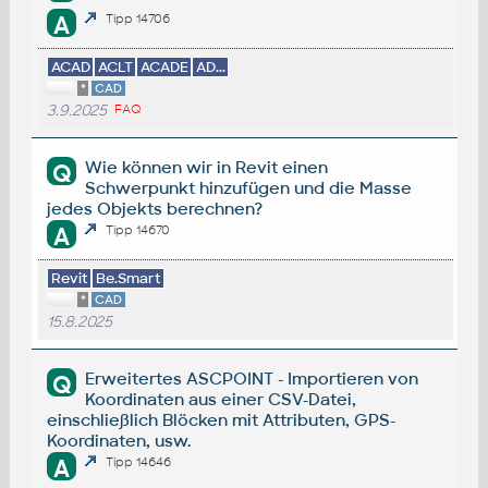
A
Tipp 14706
ACAD
ACLT
ACADE
AD...
*
CAD
3.9.2025
FAQ
Wie können wir in Revit einen
Q
Schwerpunkt hinzufügen und die Masse
jedes Objekts berechnen?
A
Tipp 14670
Revit
Be.Smart
*
CAD
15.8.2025
Erweitertes ASCPOINT - Importieren von
Q
Koordinaten aus einer CSV-Datei,
einschließlich Blöcken mit Attributen, GPS-
Koordinaten, usw.
A
Tipp 14646