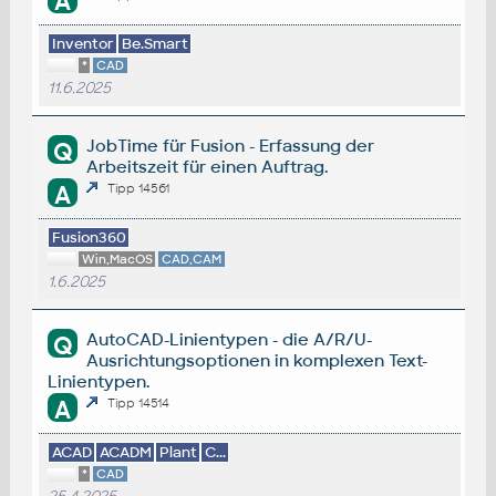
A
Inventor
Be.Smart
*
CAD
11.6.2025
JobTime für Fusion - Erfassung der
Q
Arbeitszeit für einen Auftrag.
A
Tipp 14561
Fusion360
Win,MacOS
CAD,CAM
1.6.2025
AutoCAD-Linientypen - die A/R/U-
Q
Ausrichtungsoptionen in komplexen Text-
Linientypen.
A
Tipp 14514
ACAD
ACADM
Plant
C...
*
CAD