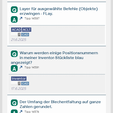
Layer für ausgewählte Befehle (Objekte)
Q
erzwingen - FLay.
A
Tipp 14597
ACAD
ACLT
*
CAD
21.6.2025
Warum werden einige Positionsnummern
Q
in meiner Inventor-Stückliste blau
angezeigt?
A
Tipp 14591
Inventor
*
CAD
17.6.2025
Der Umfang der Blechentfaltung auf ganze
Q
Zahlen gerundet.
Tipp 14574