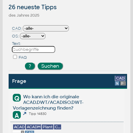
26 neueste Tipps
des Jahres 2025
CAD:
OS:
Text:
FAQ
CAD
Frage
%
Platform
Wo kann ich die originale
Q
ACAD.DWT/ACADISO.DWT-
Vorlagenzeichnung finden?
A
Tipp 14830
ACAD
ACADM
Plant
C...
*
CAD