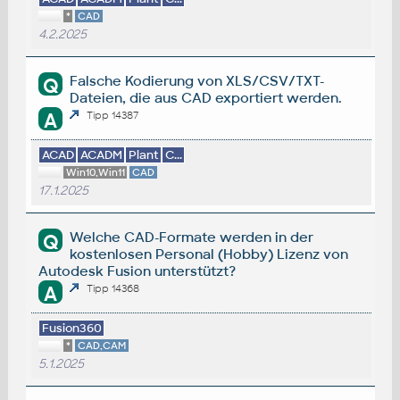
*
CAD
4.2.2025
Falsche Kodierung von XLS/CSV/TXT-
Q
Dateien, die aus CAD exportiert werden.
A
Tipp 14387
ACAD
ACADM
Plant
C...
Win10,Win11
CAD
17.1.2025
Welche CAD-Formate werden in der
Q
kostenlosen Personal (Hobby) Lizenz von
Autodesk Fusion unterstützt?
A
Tipp 14368
Fusion360
*
CAD,CAM
5.1.2025