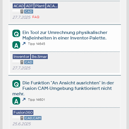
ACAD
ADT
Plant
ACA...
*
CAD
27.7.2025
FAQ
Ein Tool zur Umrechnung physikalischer
Q
Maßeinheiten in einer Inventor-Palette.
A
Tipp 14645
Inventor
Be.Smar
*
CAD
27.7.2025
Die Funktion "An Ansicht ausrichten" in der
Q
Fusion CAM-Umgebung funktioniert nicht
mehr.
A
Tipp 14601
Fusion360
*
CAD,CAM
25.6.2025