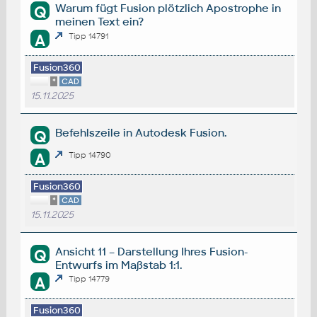
Warum fügt Fusion plötzlich Apostrophe in
Q
meinen Text ein?
A
Tipp 14791
Fusion360
*
CAD
15.11.2025
Befehlszeile in Autodesk Fusion.
Q
A
Tipp 14790
Fusion360
*
CAD
15.11.2025
Ansicht 11 – Darstellung Ihres Fusion-
Q
Entwurfs im Maßstab 1:1.
A
Tipp 14779
Fusion360