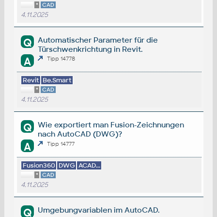
*
CAD
4.11.2025
Automatischer Parameter für die
Q
Türschwenkrichtung in Revit.
A
Tipp 14778
Revit
Be.Smart
*
CAD
4.11.2025
Wie exportiert man Fusion-Zeichnungen
Q
nach AutoCAD (DWG)?
A
Tipp 14777
Fusion360
DWG
ACAD...
*
CAD
4.11.2025
Umgebungvariablen im AutoCAD.
Q