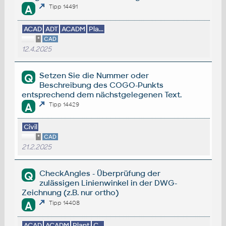
A
Tipp 14491
ACAD
ADT
ACADM
Pla...
*
CAD
12.4.2025
Setzen Sie die Nummer oder
Q
Beschreibung des COGO-Punkts
entsprechend dem nächstgelegenen Text.
A
Tipp 14429
Civil
*
CAD
21.2.2025
CheckAngles - Überprüfung der
Q
zulässigen Linienwinkel in der DWG-
Zeichnung (z.B. nur ortho)
A
Tipp 14408
ACAD
ACADM
Plant
C...