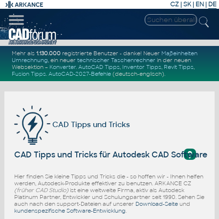
CZ
|
SK
|
EN
|
DE
Mehr als
1.130.000
registrierte Benutzer - danke! Neuer
Maßeinheiten
Umrechnung
, ein neuer
technischer Taschenrechner
in der neuen
Websektion –
Konverter
.
AutoCAD Tipps
,
Inventor Tipps
,
Revit Tipps
,
Fusion Tipps
.
AutoCAD-2027-Befehle
(deutsch-englisch).
CAD Tipps und Tricks
?
CAD Tipps und Tricks für Autodesk CAD Software
Hier finden Sie kleine Tipps und Tricks die - so hoffen wir - Ihnen helfen
werden, Autodesk-Produkte effektiver zu benutzen. ARKANCE CZ
(früher CAD Studio)
ist eine weltweite Firma, aktiv als Autodesk
Platinum Partner, Entwickler und Schulungpartner seit 1990. Sehen Sie
auch nach den support-Dateien auf unserer
Download-Seite
und
kundenspezifische Software-Entwicklung
.