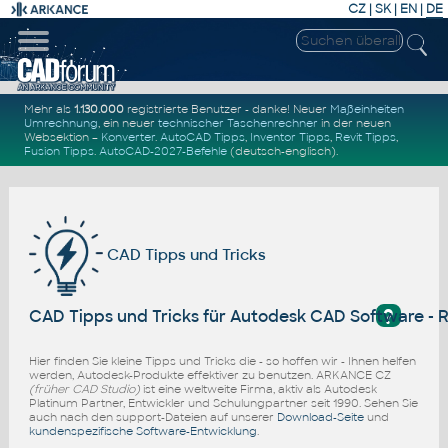
CZ
|
SK
|
EN
|
DE
Mehr als
1.130.000
registrierte Benutzer - danke! Neuer
Maßeinheiten
Umrechnung
, ein neuer
technischer Taschenrechner
in der neuen
Websektion –
Konverter
.
AutoCAD Tipps
,
Inventor Tipps
,
Revit Tipps
,
Fusion Tipps
.
AutoCAD-2027-Befehle
(deutsch-englisch).
CAD Tipps und Tricks
?
CAD Tipps und Tricks für Autodesk CAD Software -
Hier finden Sie kleine Tipps und Tricks die - so hoffen wir - Ihnen helfen
werden, Autodesk-Produkte effektiver zu benutzen. ARKANCE CZ
(früher CAD Studio)
ist eine weltweite Firma, aktiv als Autodesk
Platinum Partner, Entwickler und Schulungpartner seit 1990. Sehen Sie
auch nach den support-Dateien auf unserer
Download-Seite
und
kundenspezifische Software-Entwicklung
.