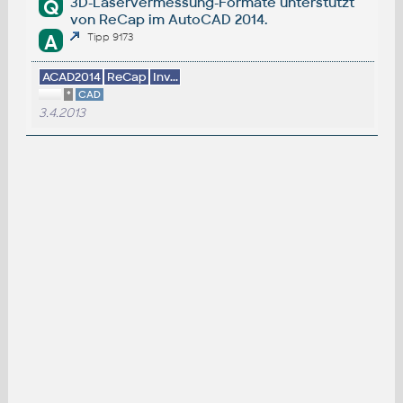
3D-Laservermessung-Formate unterstützt
Q
von ReCap im AutoCAD 2014.
A
Tipp 9173
ACAD2014
ReCap
Inv...
*
CAD
3.4.2013