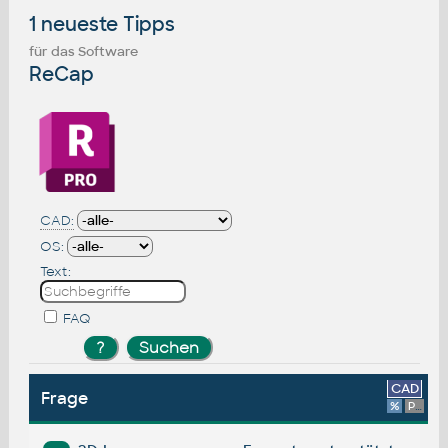
1 neueste Tipps
für das Software
ReCap
CAD:
OS:
Text:
FAQ
CAD
Frage
%
Platform