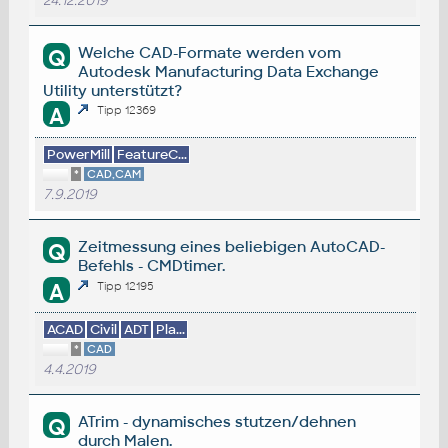
24.12.2019
Welche CAD-Formate werden vom
Q
Autodesk Manufacturing Data Exchange
Utility unterstützt?
A
Tipp 12369
PowerMill
FeatureC...
*
CAD,CAM
7.9.2019
Zeitmessung eines beliebigen AutoCAD-
Q
Befehls - CMDtimer.
A
Tipp 12195
ACAD
Civil
ADT
Pla...
*
CAD
4.4.2019
ATrim - dynamisches stutzen/dehnen
Q
durch Malen.