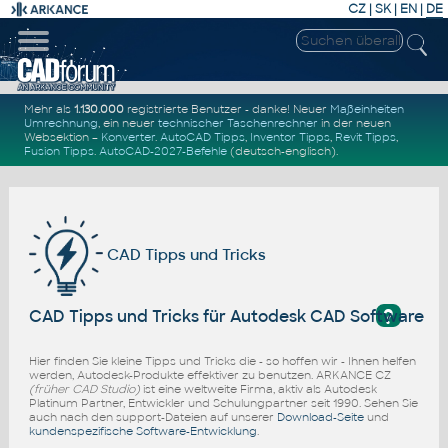
CZ
|
SK
|
EN
|
DE
Mehr als
1.130.000
registrierte Benutzer - danke! Neuer
Maßeinheiten
Umrechnung
, ein neuer
technischer Taschenrechner
in der neuen
Websektion –
Konverter
.
AutoCAD Tipps
,
Inventor Tipps
,
Revit Tipps
,
Fusion Tipps
.
AutoCAD-2027-Befehle
(deutsch-englisch).
CAD Tipps und Tricks
?
CAD Tipps und Tricks für Autodesk CAD Software
Hier finden Sie kleine Tipps und Tricks die - so hoffen wir - Ihnen helfen
werden, Autodesk-Produkte effektiver zu benutzen. ARKANCE CZ
(früher CAD Studio)
ist eine weltweite Firma, aktiv als Autodesk
Platinum Partner, Entwickler und Schulungpartner seit 1990. Sehen Sie
auch nach den support-Dateien auf unserer
Download-Seite
und
kundenspezifische Software-Entwicklung
.