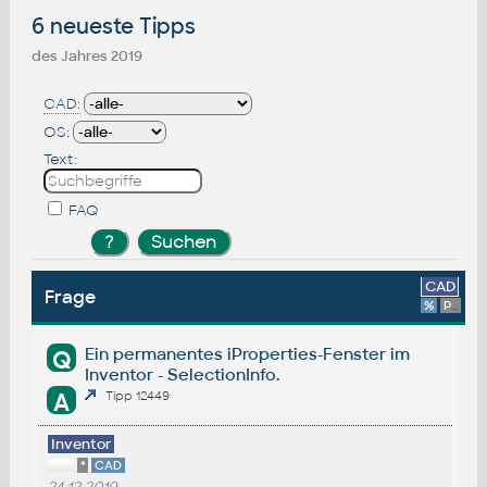
6 neueste Tipps
des Jahres 2019
CAD:
OS:
Text:
FAQ
CAD
Frage
%
Platform
Ein permanentes iProperties-Fenster im
Q
Inventor - SelectionInfo.
A
Tipp 12449
Inventor
*
CAD