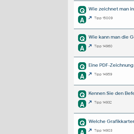
Wie zeichnet man in
Q
A
Tipp 15009
Wie kann man die G
Q
A
Tipp 14960
Eine PDF-Zeichnung 
Q
A
Tipp 14959
Kennen Sie den Bef
Q
A
Tipp 14932
Welche Grafikkarten 
Q
A
Tipp 14903