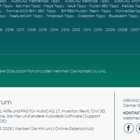
ipps
•
AutoCAD Mechanical Tipps
•
AutoCAD Electrical Tipps
•
AutoCAD Archi
P Tipps
•
3ds Max Tipps
•
Maya Tipps
•
Vault Tipps
•
Fusion 360 Tipps
•
ReCap Ti
s
•
Forma/ACC/BIM 360 Tipps
•
BIM360/Fusion Team Tipps
•
FormaSite/S
ipps
•
FeatureCAM Tipps
•
Tinkercad Tipps
•
Collection Tipps
•
Bluebeam Tipps
19
•
2018
•
2017
•
2016
•
2015
•
2014
•
2013
•
2012
•
2011
•
2010
•
2009
•
2008
•
2007
sere
Diskussion Forums
oder nehmen Sie
Kontakt zu uns
.
rum
ARKANC
Center &
s, Hilfe und FAQ für AutoCAD, LT, Inventor, Revit, Civil 3D,
KONTAK
rma, 3ds Max und andere Autodesk-Software (Support
webmaste
CE)
© 2026 |
Werben Sie
mit uns |
Online-Datenschutz