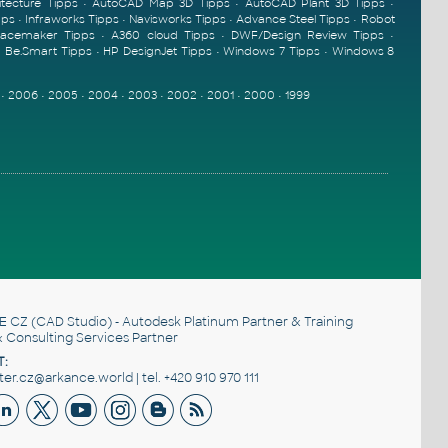
tecture Tipps
•
AutoCAD Map 3D Tipps
•
AutoCAD Plant 3D Tipps
•
pps
•
Infraworks Tipps
•
Navisworks Tipps
•
Advance Steel Tipps
•
Robot
pacemaker Tipps
•
A360 cloud Tipps
•
DWF/Design Review Tipps
•
•
Be.Smart Tipps
•
HP DesignJet Tipps
•
Windows 7 Tipps
•
Windows 8
•
2006
•
2005
•
2004
•
2003
•
2002
•
2001
•
2000
•
1999
E CZ
(CAD Studio) - Autodesk Platinum Partner & Training
 Consulting Services Partner
T:
r.cz@arkance.world | tel. +420 910 970 111