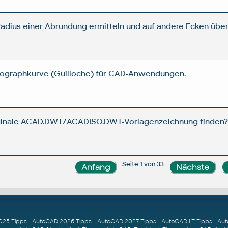
adius einer Abrundung ermitteln und auf andere Ecken übe
irographkurve (Guilloche) für CAD-Anwendungen.
iginale ACAD.DWT/ACADISO.DWT-Vorlagenzeichnung finden
Seite 1 von 33
025 Tipps
•
AutoCAD 2026 Tipps
•
AutoCAD 2027 Tipps
•
AutoCAD LT Tipps
•
Aut