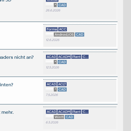
*
CAD
26.6.2026
Forma
ACC
Android,iOS
CAD
12.6.2026
aders nicht an?
ACAD
ACADM
Plant
C...
*
CAD
12.5.2026
inten?
ACAD
ACLT
*
CAD
7.5.2026
t mehr.
ACAD
ACADM
Plant
C...
Win11
CAD
6.5.2026