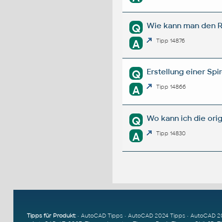
Wie kann man den R
Q
A
Tipp 14876
Erstellung einer Sp
Q
A
Tipp 14866
Wo kann ich die or
Q
A
Tipp 14830
Tipps für Produkt:
•
AutoCAD Tipps
•
AutoCAD 2024 Tipps
•
AutoCAD 2