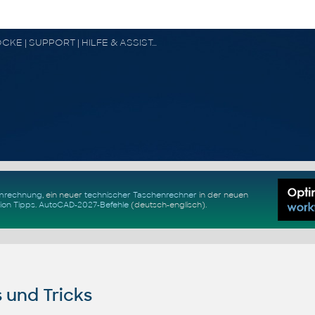
CAD FORUM - TIPPS & TRICKS | UTILITIES | DISKUSSION | BLÖCKE | SUPPORT | HILFE & ASSISTANCE
Umrechnung
, ein neuer
technischer Taschenrechner
in der neuen
ion Tipps
.
AutoCAD-2027-Befehle
(deutsch-englisch).
 und Tricks