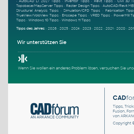
•
AutoCAD LT 2027 Tipps
•
Inventor Tipps
•
Revit Tipps
•
Civil 3D T
Topobase/MapServer Tipps
•
Raster Design Tipps
•
AutoCAD/Revit ME
Structural Analysis Tipps
•
Simulation/CFD Tipps
•
Fabrication Tipp
TrueView/VoloView Tipps
•
Enscape Tipps
•
VRED Tipps
•
PowerMill T
Tipps
•
Windows 10 Tipps
•
Windows 11 Tipps
Tipps des Jahres:
•
2026
•
2025
•
2024
•
2023
•
2022
•
2021
•
2020
•
20
Wir unterstützen Sie
Wenn Sie wollen ein anderes Problem lösen, versuchen Sie un
CAD
fo
Tipps, Trick
Fusion, Fo
von ARKAN
Copyright 