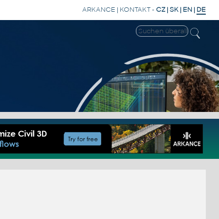
ARKANCE
|
KONTAKT
-
CZ
|
SK
|
EN
|
DE