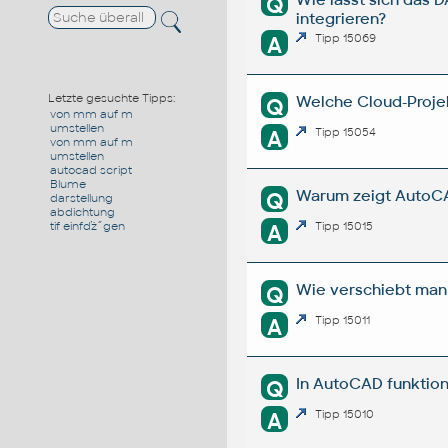
Q
integrieren?
A
Tipp 15069
Letzte gesuchte Tipps:
Welche Cloud-Proje
Q
von mm auf m
umstellen
A
Tipp 15054
von mm auf m
umstellen
autocad script
Blume
Warum zeigt AutoCAD
Q
darstellung
abdichtung
tif einfďż˝gen
A
Tipp 15015
Wie verschiebt man 
Q
A
Tipp 15011
In AutoCAD funktion
Q
A
Tipp 15010