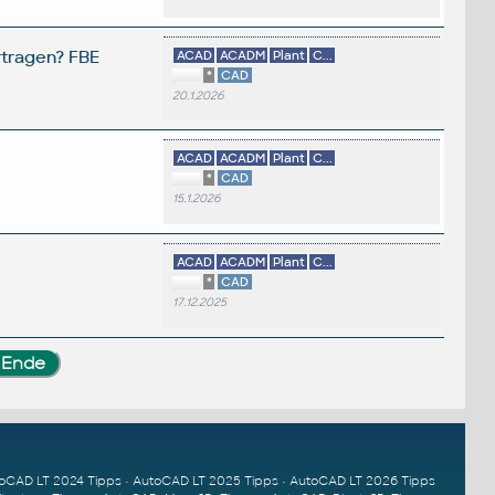
rtragen? FBE
ACAD
ACADM
Plant
C...
*
CAD
20.1.2026
ACAD
ACADM
Plant
C...
*
CAD
15.1.2026
?
ACAD
ACADM
Plant
C...
*
CAD
17.12.2025
oCAD LT 2024 Tipps
•
AutoCAD LT 2025 Tipps
•
AutoCAD LT 2026 Tipps