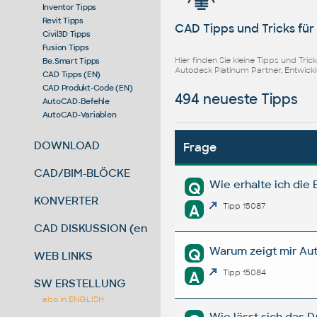
Inventor Tipps
Revit Tipps
CAD Tipps und Tricks fü
Civil3D Tipps
Fusion Tipps
Hier finden Sie kleine Tipps und Tr
Be.Smart Tipps
Autodesk Platinum Partner, Entwick
CAD Tipps (EN)
CAD Produkt-Code (EN)
494 neueste Tipps
AutoCAD-Befehle
AutoCAD-Variablen
DOWNLOAD
Frage
CAD/BIM-BLÖCKE
Wie erhalte ich di
Q
KONVERTER
A
Tipp 15087
CAD DISKUSSION (en)
Warum zeigt mir Aut
Q
WEB LINKS
A
Tipp 15084
SW ERSTELLUNG
also in ENGLISH
Wie lässt sich das D