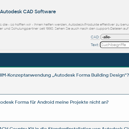
r Autodesk CAD Software
icks die - so hoffen wir - Ihnen helfen werden, Autodesk-Produkte effektiver zu b
ler und Schulungpartner seit 1990. Sehen Sie auch nach den support-Dateien au
CAD:
Text:
e BIM-Konzeptanwendung „Autodesk Forma Building Design“
odesk Forma für Android meine Projekte nicht an?
ACH Country Kit in die Standardinstallation von Autodesk Ci