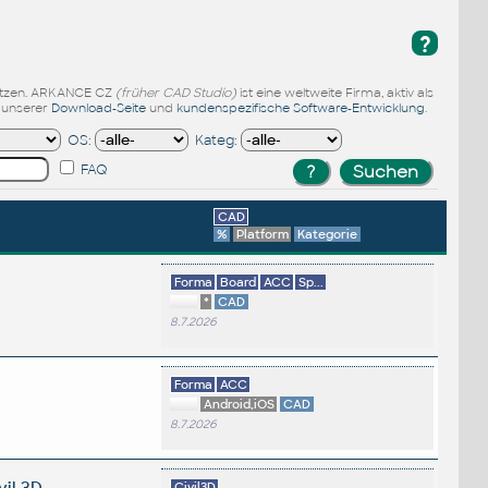
?
enutzen. ARKANCE CZ
(früher CAD Studio)
ist eine weltweite Firma, aktiv als
f unserer
Download-Seite
und
kundenspezifische Software-Entwicklung
.
OS:
Kateg:
FAQ
CAD
%
Platform
Kategorie
?
Forma
Board
ACC
Sp...
*
CAD
8.7.2026
Forma
ACC
Android,iOS
CAD
8.7.2026
vil 3D
Civil3D