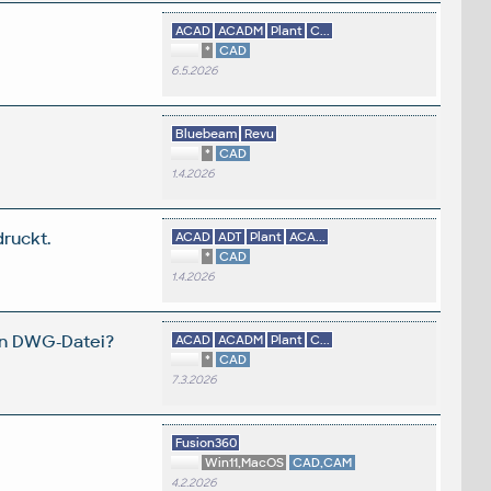
ACAD
ACADM
Plant
C...
*
CAD
6.5.2026
Bluebeam
Revu
*
CAD
1.4.2026
ruckt.
ACAD
ADT
Plant
ACA...
*
CAD
1.4.2026
ren DWG-Datei?
ACAD
ACADM
Plant
C...
*
CAD
7.3.2026
Fusion360
Win11,MacOS
CAD,CAM
4.2.2026