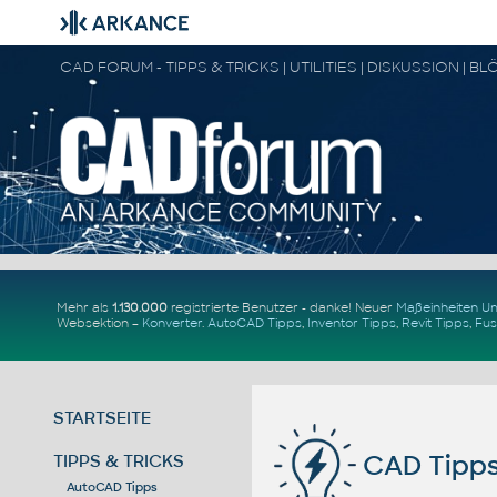
Mehr als
1.130.000
registrierte Benutzer - danke! Neuer
Maßeinheiten 
Websektion –
Konverter
.
AutoCAD Tipps
,
Inventor Tipps
,
Revit Tipps
,
Fus
STARTSEITE
CAD Tipps
TIPPS & TRICKS
AutoCAD Tipps