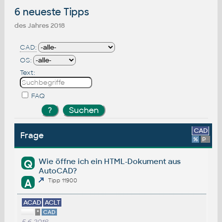
6 neueste Tipps
des Jahres 2018
CAD:
OS:
Text:
FAQ
CAD
Frage
%
Platform
Wie öffne ich ein HTML-Dokument aus
Q
AutoCAD?
A
Tipp 11900
ACAD
ACLT
*
CAD