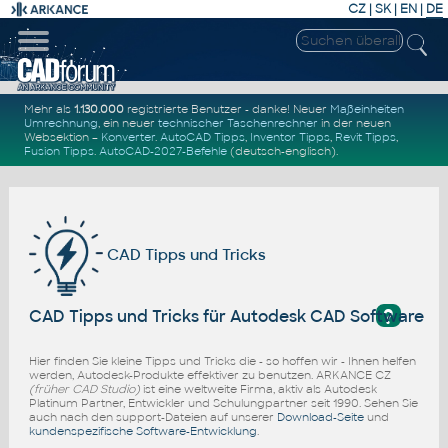
CZ
|
SK
|
EN
|
DE
Mehr als
1.130.000
registrierte Benutzer - danke! Neuer
Maßeinheiten
Umrechnung
, ein neuer
technischer Taschenrechner
in der neuen
Websektion –
Konverter
.
AutoCAD Tipps
,
Inventor Tipps
,
Revit Tipps
,
Fusion Tipps
.
AutoCAD-2027-Befehle
(deutsch-englisch).
CAD Tipps und Tricks
?
CAD Tipps und Tricks für Autodesk CAD Software
Hier finden Sie kleine Tipps und Tricks die - so hoffen wir - Ihnen helfen
werden, Autodesk-Produkte effektiver zu benutzen. ARKANCE CZ
(früher CAD Studio)
ist eine weltweite Firma, aktiv als Autodesk
Platinum Partner, Entwickler und Schulungpartner seit 1990. Sehen Sie
auch nach den support-Dateien auf unserer
Download-Seite
und
kundenspezifische Software-Entwicklung
.