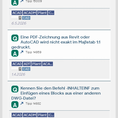
A
Tipp 15009
ACAD
ACADM
Plant
C...
*
CAD
6.5.2026
Eine PDF-Zeichnung aus Revit oder
Q
AutoCAD wird nicht exakt im Maßstab 1:1
gedruckt.
A
Tipp 14959
ACAD
ADT
Plant
ACA...
*
CAD
1.4.2026
Kennen Sie den Befehl -INHALTEINF zum
Q
Einfügen eines Blocks aus einer anderen
DWG-Datei?
A
Tipp 14932
ACAD
ACADM
Plant
C...