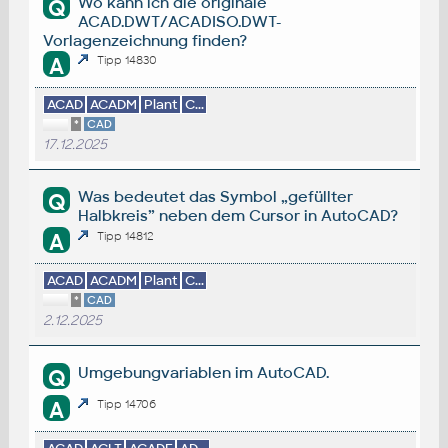
Wo kann ich die originale
Q
ACAD.DWT/ACADISO.DWT-
Vorlagenzeichnung finden?
A
Tipp 14830
ACAD
ACADM
Plant
C...
*
CAD
17.12.2025
Was bedeutet das Symbol „gefüllter
Q
Halbkreis” neben dem Cursor in AutoCAD?
A
Tipp 14812
ACAD
ACADM
Plant
C...
*
CAD
2.12.2025
Umgebungvariablen im AutoCAD.
Q
A
Tipp 14706