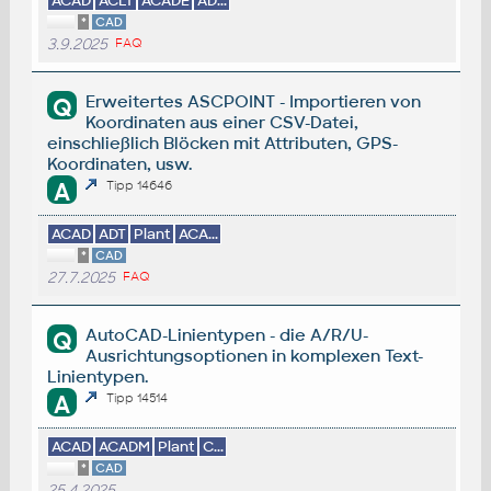
ACAD
ACLT
ACADE
AD...
*
CAD
3.9.2025
FAQ
Erweitertes ASCPOINT - Importieren von
Q
Koordinaten aus einer CSV-Datei,
einschließlich Blöcken mit Attributen, GPS-
Koordinaten, usw.
A
Tipp 14646
ACAD
ADT
Plant
ACA...
*
CAD
27.7.2025
FAQ
AutoCAD-Linientypen - die A/R/U-
Q
Ausrichtungsoptionen in komplexen Text-
Linientypen.
A
Tipp 14514
ACAD
ACADM
Plant
C...
*
CAD
25.4.2025