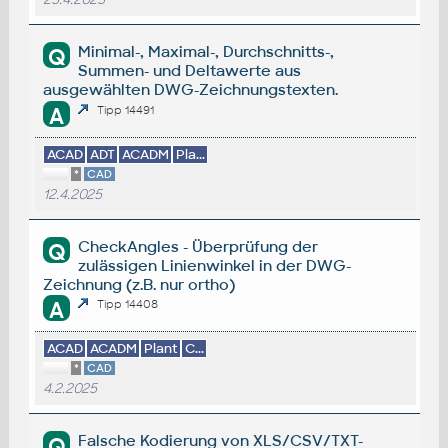
Minimal-, Maximal-, Durchschnitts-,
Q
Summen- und Deltawerte aus
ausgewählten DWG-Zeichnungstexten.
A
Tipp 14491
ACAD
ADT
ACADM
Pla...
*
CAD
12.4.2025
CheckAngles - Überprüfung der
Q
zulässigen Linienwinkel in der DWG-
Zeichnung (z.B. nur ortho)
A
Tipp 14408
ACAD
ACADM
Plant
C...
*
CAD
4.2.2025
Falsche Kodierung von XLS/CSV/TXT-
Q