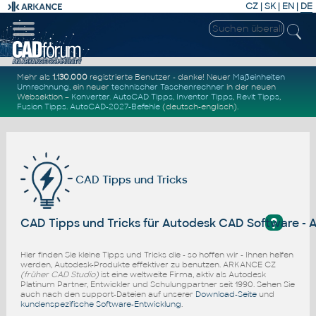
CZ
|
SK
|
EN
|
DE
Mehr als
1.130.000
registrierte Benutzer - danke! Neuer
Maßeinheiten
Umrechnung
, ein neuer
technischer Taschenrechner
in der neuen
Websektion –
Konverter
.
AutoCAD Tipps
,
Inventor Tipps
,
Revit Tipps
,
Fusion Tipps
.
AutoCAD-2027-Befehle
(deutsch-englisch).
CAD Tipps und Tricks
?
CAD Tipps und Tricks für Autodesk CAD Software - 
Hier finden Sie kleine Tipps und Tricks die - so hoffen wir - Ihnen helfen
werden, Autodesk-Produkte effektiver zu benutzen. ARKANCE CZ
(früher CAD Studio)
ist eine weltweite Firma, aktiv als Autodesk
Platinum Partner, Entwickler und Schulungpartner seit 1990. Sehen Sie
auch nach den support-Dateien auf unserer
Download-Seite
und
kundenspezifische Software-Entwicklung
.