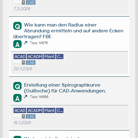
*
CAD
7.3.2026
Wie kann man den Radius einer
Q
Abrundung ermitteln und auf andere Ecken
übertragen? FBE
A
Tipp 14876
ACAD
ACADM
Plant
C...
*
CAD
20.1.2026
Erstellung einer Spirographkurve
Q
(Guilloche) für CAD-Anwendungen.
A
Tipp 14866
ACAD
ACADM
Plant
C...
*
CAD
15.1.2026