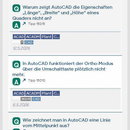
Warum zeigt AutoCAD die Eigenschaften
Q
„Länge“, „Breite“ und „Höhe“ eines
Quaders nicht an?
A
Tipp 15015
ACAD
ACADM
Plant
C...
*
CAD
12.5.2026
In AutoCAD funktioniert der Ortho-Modus
Q
über die Umschalttaste plötzlich nicht
mehr.
A
Tipp 15010
ACAD
ACADM
Plant
C...
Win11
CAD
6.5.2026
Wie zeichnet man in AutoCAD eine Linie
Q
vom Mittelpunkt aus?