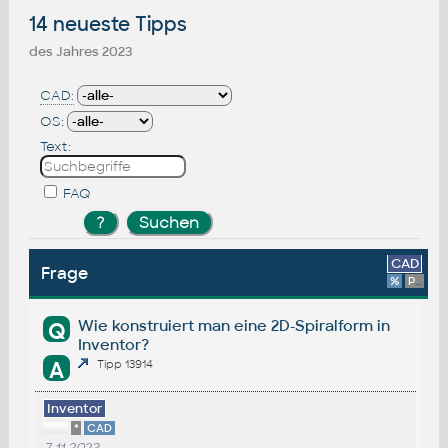
14 neueste Tipps
des Jahres 2023
CAD:
OS:
Text:
FAQ
CAD
Frage
%
Platform
Wie konstruiert man eine 2D-Spiralform in
Q
Inventor?
A
Tipp 13914
Inventor
*
CAD