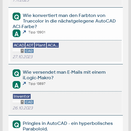
7.11.2023
Wie konvertiert man den Farbton von
Q
Truecolor in die nächstgelegene AutoCAD
ACI-Farbe?
A
Tipp 13901
ACAD
ADT
Plant
ACA...
*
CAD
27.10.2023
Wie versendet man E-Mails mit einem
Q
iLogic-Makro?
A
Tipp 13897
Inventor
*
CAD
26.10.2023
Pringles in AutoCAD - ein hyperbolisches
Q
Paraboloid.