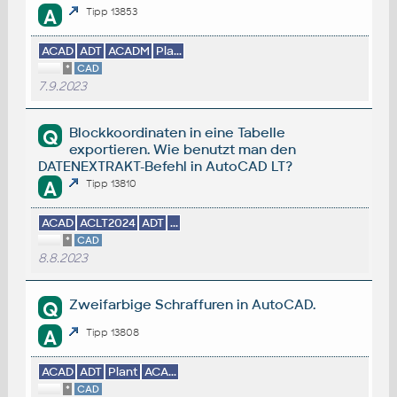
A
Tipp 13853
ACAD
ADT
ACADM
Pla...
*
CAD
7.9.2023
Blockkoordinaten in eine Tabelle
Q
exportieren. Wie benutzt man den
DATENEXTRAKT-Befehl in AutoCAD LT?
A
Tipp 13810
ACAD
ACLT2024
ADT
...
*
CAD
8.8.2023
Zweifarbige Schraffuren in AutoCAD.
Q
A
Tipp 13808
ACAD
ADT
Plant
ACA...
*
CAD