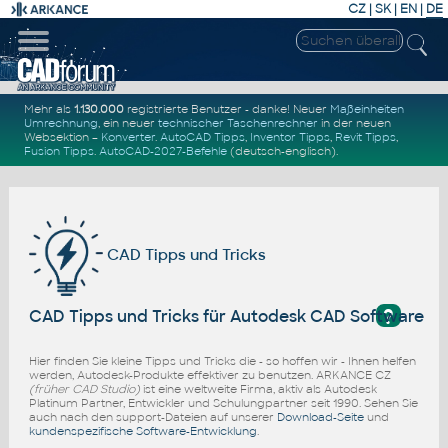
CZ
|
SK
|
EN
|
DE
Mehr als
1.130.000
registrierte Benutzer - danke! Neuer
Maßeinheiten
Umrechnung
, ein neuer
technischer Taschenrechner
in der neuen
Websektion –
Konverter
.
AutoCAD Tipps
,
Inventor Tipps
,
Revit Tipps
,
Fusion Tipps
.
AutoCAD-2027-Befehle
(deutsch-englisch).
CAD Tipps und Tricks
?
CAD Tipps und Tricks für Autodesk CAD Software
Hier finden Sie kleine Tipps und Tricks die - so hoffen wir - Ihnen helfen
werden, Autodesk-Produkte effektiver zu benutzen. ARKANCE CZ
(früher CAD Studio)
ist eine weltweite Firma, aktiv als Autodesk
Platinum Partner, Entwickler und Schulungpartner seit 1990. Sehen Sie
auch nach den support-Dateien auf unserer
Download-Seite
und
kundenspezifische Software-Entwicklung
.