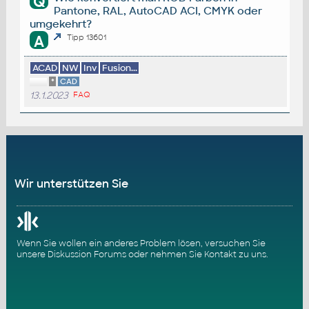
Q
Pantone, RAL, AutoCAD ACI, CMYK oder
umgekehrt?
A
Tipp 13601
ACAD
NW
Inv
Fusion...
*
CAD
13.1.2023
FAQ
Wir unterstützen Sie
Wenn Sie wollen ein anderes Problem lösen, versuchen Sie
unsere
Diskussion Forums
oder nehmen Sie
Kontakt zu uns
.