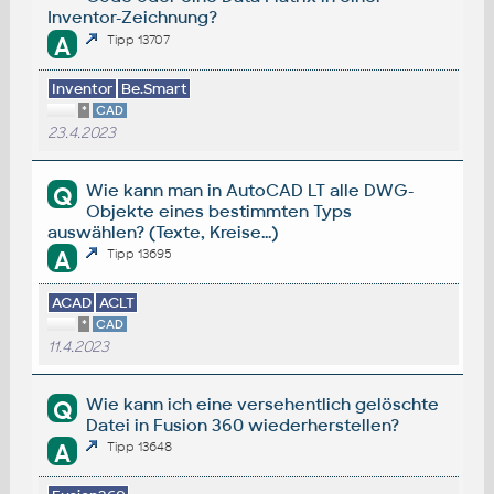
Inventor-Zeichnung?
A
Tipp 13707
Inventor
Be.Smart
*
CAD
23.4.2023
Wie kann man in AutoCAD LT alle DWG-
Q
Objekte eines bestimmten Typs
auswählen? (Texte, Kreise...)
A
Tipp 13695
ACAD
ACLT
*
CAD
11.4.2023
Wie kann ich eine versehentlich gelöschte
Q
Datei in Fusion 360 wiederherstellen?
A
Tipp 13648