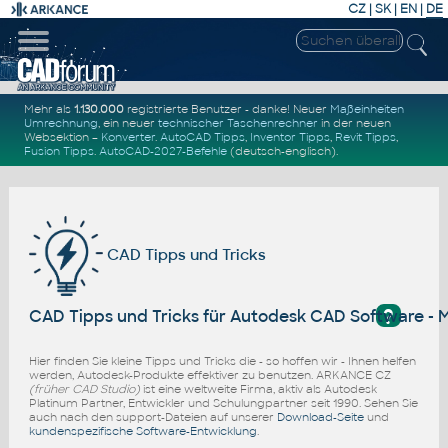
CZ
|
SK
|
EN
|
DE
Mehr als
1.130.000
registrierte Benutzer - danke! Neuer
Maßeinheiten
Umrechnung
, ein neuer
technischer Taschenrechner
in der neuen
Websektion –
Konverter
.
AutoCAD Tipps
,
Inventor Tipps
,
Revit Tipps
,
Fusion Tipps
.
AutoCAD-2027-Befehle
(deutsch-englisch).
CAD Tipps und Tricks
?
CAD Tipps und Tricks für Autodesk CAD Software - 
Hier finden Sie kleine Tipps und Tricks die - so hoffen wir - Ihnen helfen
werden, Autodesk-Produkte effektiver zu benutzen. ARKANCE CZ
(früher CAD Studio)
ist eine weltweite Firma, aktiv als Autodesk
Platinum Partner, Entwickler und Schulungpartner seit 1990. Sehen Sie
auch nach den support-Dateien auf unserer
Download-Seite
und
kundenspezifische Software-Entwicklung
.