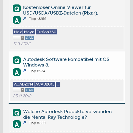
Kostenloser Online-Viewer für
Q
USD/USDA/USDZ-Dateien (Pixar).
A
Tipp 13256
Max
Maya
Fusion360
*
CAD
17.3.2022
Autodesk Software kompatibel mit OS
Q
Windows 8.
A
Tipp 8934
ACAD2014
ACAD2013
...
*
CAD
25.11.2012
Welche Autodesk-Produkte verwenden
Q
die Mental Ray Technologie?
A
Tipp 5220