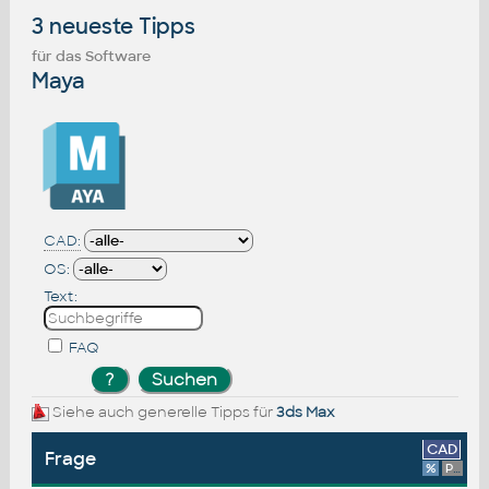
3 neueste Tipps
für das Software
Maya
CAD:
OS:
Text:
FAQ
Siehe auch generelle Tipps für
3ds Max
CAD
Frage
%
Platform