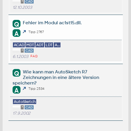
*
CAD
12.10.2003
Fehler im Modul ac1st15.dll.
Q
A
Tipp 2767
ACAD
MDT
ADT
LDT
A...
*
CAD
6.1.2003
FAQ
Wie kann man AutoSketch R7
Q
Zeichnungen in eine ältere Version
speichern?
A
Tipp 2534
AutoSketch
*
CAD
17.9.2002