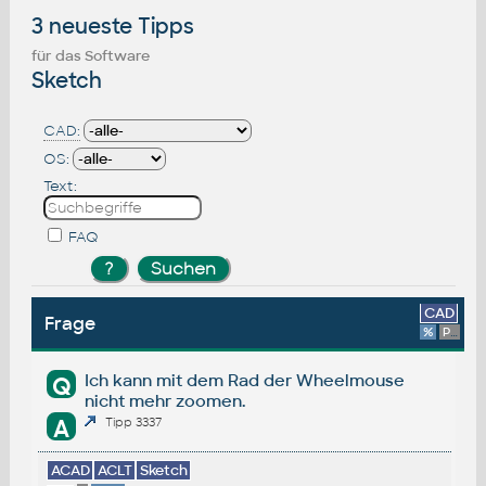
3 neueste Tipps
für das Software
Sketch
CAD:
OS:
Text:
FAQ
CAD
Frage
%
Platform
Ich kann mit dem Rad der Wheelmouse
Q
nicht mehr zoomen.
A
Tipp 3337
ACAD
ACLT
Sketch