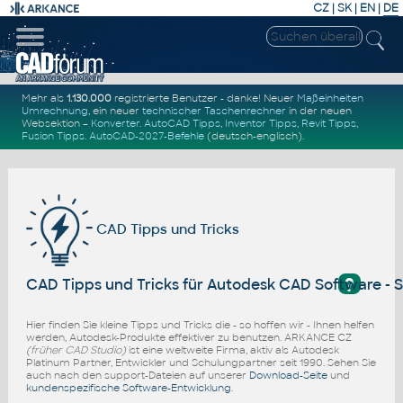
CZ
|
SK
|
EN
|
DE
Mehr als
1.130.000
registrierte Benutzer - danke! Neuer
Maßeinheiten
Umrechnung
, ein neuer
technischer Taschenrechner
in der neuen
Websektion –
Konverter
.
AutoCAD Tipps
,
Inventor Tipps
,
Revit Tipps
,
Fusion Tipps
.
AutoCAD-2027-Befehle
(deutsch-englisch).
CAD Tipps und Tricks
?
CAD Tipps und Tricks für Autodesk CAD Software - 
Hier finden Sie kleine Tipps und Tricks die - so hoffen wir - Ihnen helfen
werden, Autodesk-Produkte effektiver zu benutzen. ARKANCE CZ
(früher CAD Studio)
ist eine weltweite Firma, aktiv als Autodesk
Platinum Partner, Entwickler und Schulungpartner seit 1990. Sehen Sie
auch nach den support-Dateien auf unserer
Download-Seite
und
kundenspezifische Software-Entwicklung
.