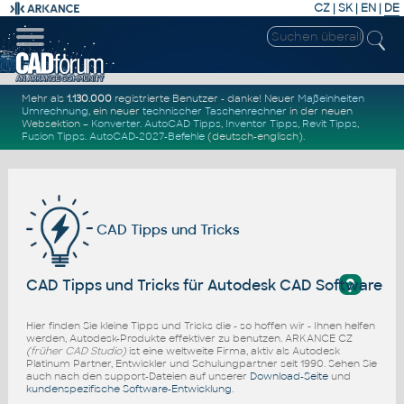
CZ
|
SK
|
EN
|
DE
Mehr als
1.130.000
registrierte Benutzer - danke! Neuer
Maßeinheiten
Umrechnung
, ein neuer
technischer Taschenrechner
in der neuen
Websektion –
Konverter
.
AutoCAD Tipps
,
Inventor Tipps
,
Revit Tipps
,
Fusion Tipps
.
AutoCAD-2027-Befehle
(deutsch-englisch).
CAD Tipps und Tricks
?
CAD Tipps und Tricks für Autodesk CAD Software
Hier finden Sie kleine Tipps und Tricks die - so hoffen wir - Ihnen helfen
werden, Autodesk-Produkte effektiver zu benutzen. ARKANCE CZ
(früher CAD Studio)
ist eine weltweite Firma, aktiv als Autodesk
Platinum Partner, Entwickler und Schulungpartner seit 1990. Sehen Sie
auch nach den support-Dateien auf unserer
Download-Seite
und
kundenspezifische Software-Entwicklung
.