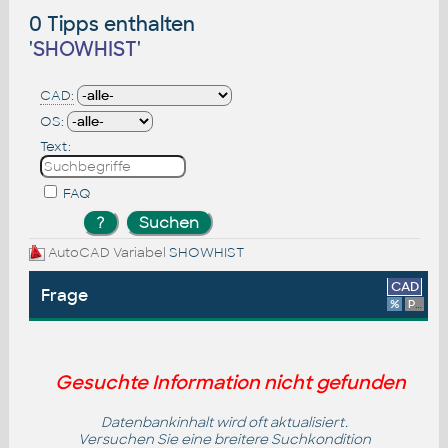
0 Tipps enthalten
'
SHOWHIST
'
CAD:
OS:
Text:
FAQ
AutoCAD Variabel
SHOWHIST
CAD
Frage
%
Platform
Gesuchte Information nicht gefunden
Datenbankinhalt wird oft aktualisiert.
Versuchen Sie eine breitere Suchkondition