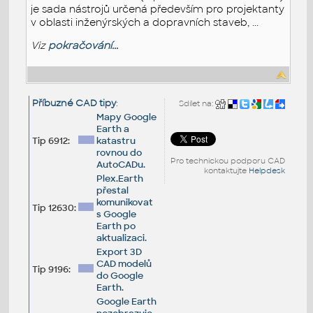
je sada nástrojů určená především pro projektanty
v oblasti inženýrských a dopravních staveb, ...
Viz
pokračování...
Příbuzné CAD tipy
:
Sdílet na:
Mapy Google
Earth a
Tip 6912:
katastru
rovnou do
Pro technickou podporu CAD
AutoCADu.
kontaktujte
Helpdesk
Plex.Earth
přestal
komunikovat
Tip 12630:
s Google
Earth po
aktualizaci.
Export 3D
CAD modelů
Tip 9196:
do Google
Earth.
Google Earth