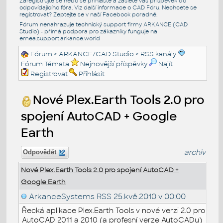
Zaregistrujte se nebo se přihlašte a zašlete váš příspěvek do
odpovídajícího fóra. Viz další informace o
CAD Fóru
. Nechcete se
registrovat? Zeptejte se v naší
Facebook poradně
.
Fórum nenahrazuje technický support firmy ARKANCE (CAD
Studio) - přímá podpora pro zákazníky funguje na
emea.support.arkance.world
Fórum
>
ARKANCE/CAD Studio
>
RSS kanály
Fórum Témata
Nejnovější příspěvky
Najít
Registrovat
Přihlásit
Nové Plex.Earth Tools 2.0 pro
spojení AutoCAD + Google
Earth
archiv
Odpovědět
Nové Plex.Earth Tools 2.0 pro spojení AutoCAD +
Google Earth
ArkanceSystems RSS
25.kvě.2010 v 00:00
Řecká aplikace Plex.Earth Tools v nové verzi 2.0 pro
AutoCAD 2011 a 2010 (a profesní verze AutoCADu)