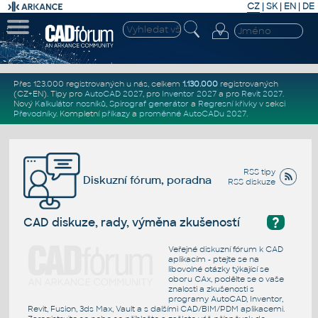
CZ
|
SK
|
EN
|
DE
Přes 123.000 registrovaných u nás, celkem
1.130.000
registrovaných
(CZ+EN)
. Tipy pro
AutoCAD 2027
, pro
Inventor 2027
a pro
Revit 2027
.
Nový
Kalkulátor nosníků
,
Spirograf generátor
a
Regresní křivky
v sekci
Převodníky
.
Kompletní
příkazy
a
proměnné AutoCADu 2027
.
RSS tipy
Diskuzní fórum, poradna
RSS diskuze
?
CAD diskuze, rady, výměna zkušeností
Veřejné diskuzní fórum k CAD
aplikacím - ptejte se na
libovolné otázky týkající se
oboru CAx, podělte se o vaše
znalosti a zkušenosti s
programy AutoCAD, Inventor,
Revit, Fusion, 3ds Max, Vault a s dalšími CAD/BIM/PDM aplikacemi.