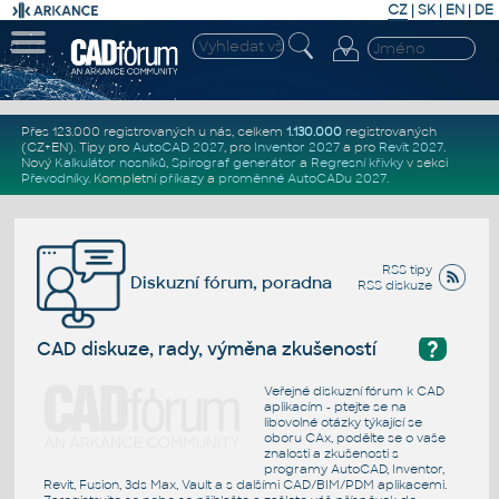
CZ
|
SK
|
EN
|
DE
Přes 123.000 registrovaných u nás, celkem
1.130.000
registrovaných
(CZ+EN)
. Tipy pro
AutoCAD 2027
, pro
Inventor 2027
a pro
Revit 2027
.
Nový
Kalkulátor nosníků
,
Spirograf generátor
a
Regresní křivky
v sekci
Převodníky
.
Kompletní
příkazy
a
proměnné AutoCADu 2027
.
RSS tipy
Diskuzní fórum, poradna
RSS diskuze
?
CAD diskuze, rady, výměna zkušeností
Veřejné diskuzní fórum k CAD
aplikacím - ptejte se na
libovolné otázky týkající se
oboru CAx, podělte se o vaše
znalosti a zkušenosti s
programy AutoCAD, Inventor,
Revit, Fusion, 3ds Max, Vault a s dalšími CAD/BIM/PDM aplikacemi.