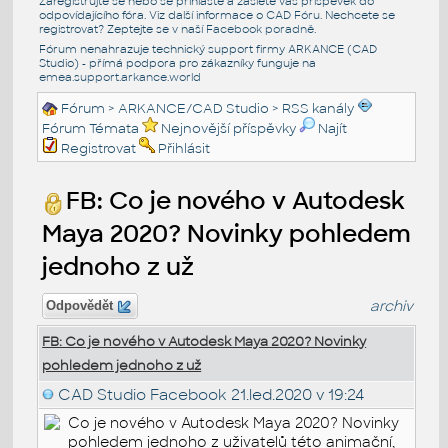
Zaregistrujte se nebo se přihlašte a zašlete váš příspěvek do
odpovídajícího fóra. Viz další informace o
CAD Fóru
. Nechcete se
registrovat? Zeptejte se v naší
Facebook poradně
.
Fórum nenahrazuje technický support firmy ARKANCE (CAD
Studio) - přímá podpora pro zákazníky funguje na
emea.support.arkance.world
Fórum
>
ARKANCE/CAD Studio
>
RSS kanály
Fórum Témata
Nejnovější příspěvky
Najít
Registrovat
Přihlásit
FB: Co je nového v Autodesk
Maya 2020? Novinky pohledem
jednoho z už
archiv
Odpovědět
FB: Co je nového v Autodesk Maya 2020? Novinky
pohledem jednoho z už
CAD Studio Facebook
21.led.2020 v 19:24
Co je nového v Autodesk Maya 2020? Novinky
pohledem jednoho z uživatelů této animační,