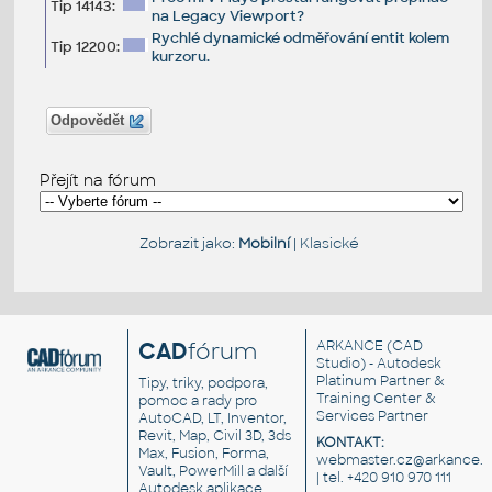
Tip 14143:
na Legacy Viewport?
Rychlé dynamické odměřování entit kolem
Tip 12200:
kurzoru.
Odpovědět
Přejít na fórum
Zobrazit jako:
Mobilní
|
Klasické
CAD
fórum
ARKANCE
(CAD
Studio) - Autodesk
Platinum Partner &
Tipy, triky, podpora,
Training Center &
pomoc a rady pro
Services Partner
AutoCAD, LT, Inventor,
Revit, Map, Civil 3D, 3ds
KONTAKT:
Max, Fusion, Forma,
webmaster.cz@arkance.w
Vault, PowerMill a další
| tel. +420 910 970 111
Autodesk aplikace