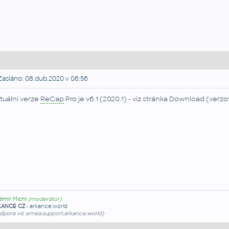
asláno: 08.dub.2020 v 06:56
tuální verze
ReCap
Pro je v6.1 (2020.1) - viz stránka Download (verzo
dimír Michl
(moderátor)
KANCE CZ
-
arkance.world
dpora viz emea.support.arkance.world)