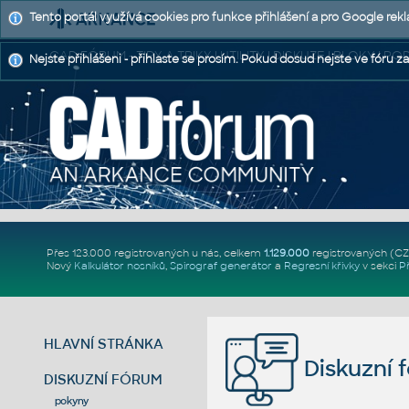
Tento portál využívá cookies pro funkce přihlášení a pro Google rek
CAD FÓRUM - TIPY A TRIKY | UTILITY | DISKUZE | BLOKY |
Nejste přihlášeni - přihlaste se prosím. Pokud dosud nejste ve fóru za
Přes 123.000 registrovaných u nás, celkem
1.129.000
registrovaných (C
Nový
Kalkulátor nosníků
,
Spirograf generátor
a
Regresní křivky
v sekci
P
HLAVNÍ STRÁNKA
Diskuzní 
DISKUZNÍ FÓRUM
pokyny