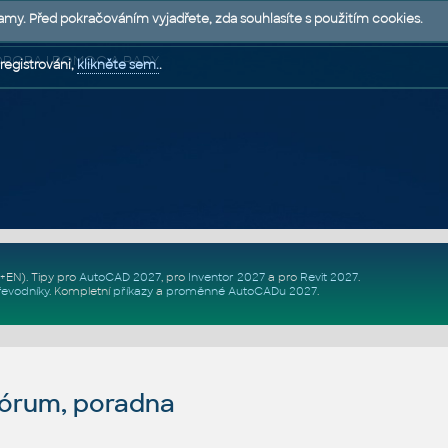
lamy. Před pokračováním vyjadřete, zda souhlasíte s použitím cookies.
 PODPORA | POMOC A RADY
registrováni,
klikněte sem.
.
Z+EN)
. Tipy pro
AutoCAD 2027
, pro
Inventor 2027
a pro
Revit 2027
.
řevodníky
.
Kompletní
příkazy
a
proměnné AutoCADu 2027
.
fórum, poradna