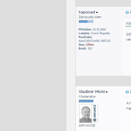
topocad
Z
Zasloužilý člen
ht
Přihlášen:
01.říj.2004
zd
Lokalita:
Czech Republic
Používám:
ve
AutoCAD/Civil3D 2007-23
Stav:
Offline
Bodů:
113
Vladimír Michl
Z
Moderátor
An
ne
ARKANCE