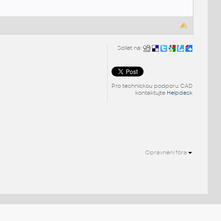
Sdílet na:
Pro technickou podporu CAD
kontaktujte
Helpdesk
Oprávnění fóra
.