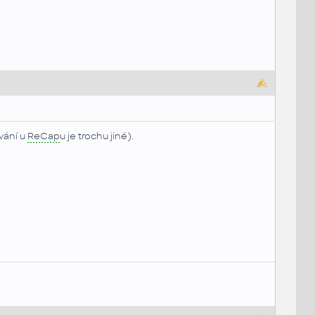
vání u
ReCap
u je trochu jiné).