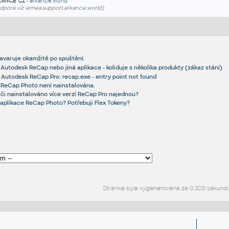
KANCE CZ
-
arkance.world
dpora viz emea.support.arkance.world)
avaruje okamžitě po spuštění.
Autodesk ReCap nebo jiná aplikace - koliduje s několika produkty (zákaz stání)
 Autodesk ReCap Pro: recap.exe - entry point not found
 ReCap Photo není nainstalována.
či nainstalováno více verzí ReCap Pro najednou?
 aplikace ReCap Photo? Potřebuji Flex Tokeny?
Stránka byla vygenerována za 0,320 sekund