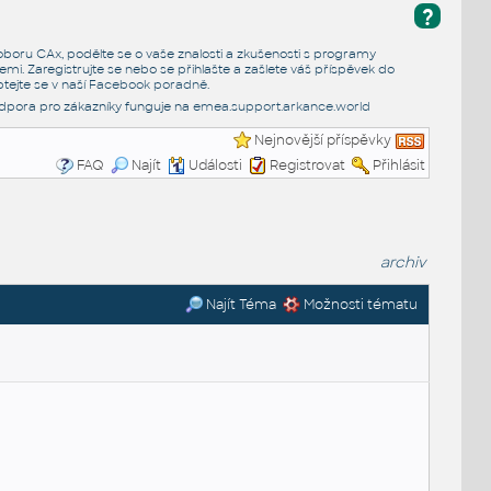
?
e oboru CAx, podělte se o vaše znalosti a zkušenosti s programy
emi. Zaregistrujte se nebo se přihlašte a zašlete váš příspěvek do
tejte se v naší
Facebook poradně
.
dpora pro zákazníky funguje na
emea.support.arkance.world
Nejnovější příspěvky
FAQ
Najít
Události
Registrovat
Přihlásit
archiv
Najít Téma
Možnosti tématu