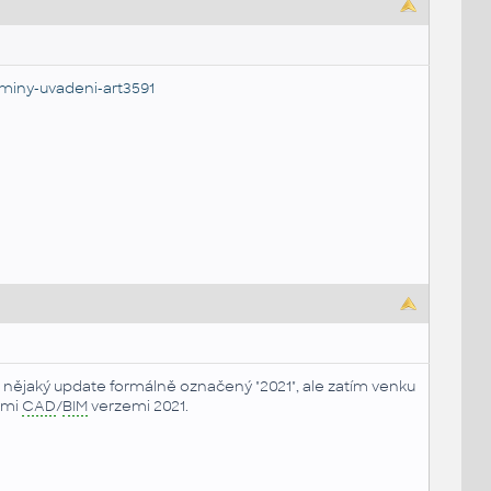
rminy-uvadeni-art3591
de nějaký update formálně označený "2021", ale zatím venku
ými
CAD
/
BIM
verzemi 2021.