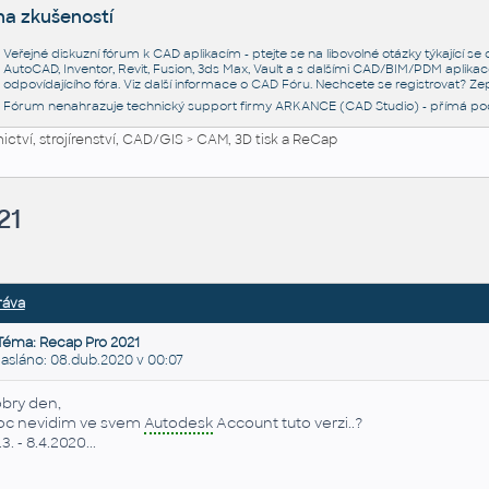
na zkušeností
Veřejné diskuzní fórum k CAD aplikacím - ptejte se na libovolné otázky týkající s
AutoCAD, Inventor, Revit, Fusion, 3ds Max, Vault a s dalšími CAD/BIM/PDM aplikac
odpovídajícího fóra. Viz další informace o
CAD Fóru
. Nechcete se registrovat? Zep
Fórum nenahrazuje technický support firmy ARKANCE (CAD Studio) - přímá po
ctví, strojírenství, CAD/GIS
>
CAM, 3D tisk a ReCap
21
ráva
Téma: Recap Pro 2021
sláno: 08.dub.2020 v 00:07
bry den,
oc nevidim ve svem
Autodesk
Account tuto verzi..?
3. - 8.4.2020...