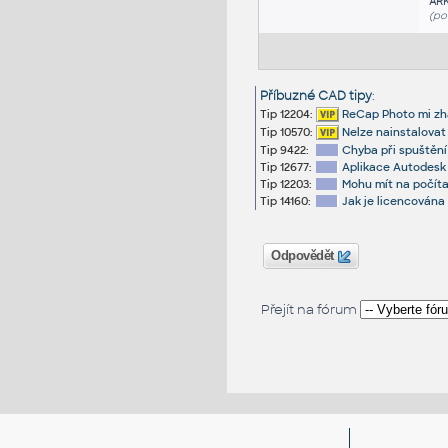
AR
(po
Příbuzné CAD tipy
:
Tip 12204:
ReCap Photo mi zh
Tip 10570:
Nelze nainstalovat 
Tip 9422:
Chyba při spuštění
Tip 12677:
Aplikace Autodesk
Tip 12203:
Mohu mít na počíta
Tip 14160:
Jak je licencována
Odpovědět
Přejít na fórum