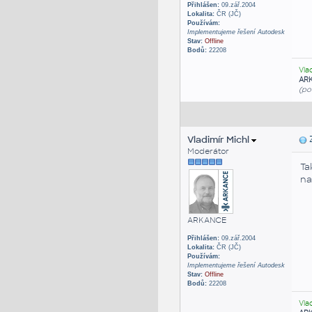
Přihlášen:
09.zář.2004
Lokalita:
ČR (JČ)
Používám:
Implementujeme řešení Autodesk
Stav:
Offline
Bodů:
22208
Vla
AR
(po
Vladimír Michl
Z
Moderátor
Ta
n
ARKANCE
Přihlášen:
09.zář.2004
Lokalita:
ČR (JČ)
Používám:
Implementujeme řešení Autodesk
Stav:
Offline
Bodů:
22208
Vla