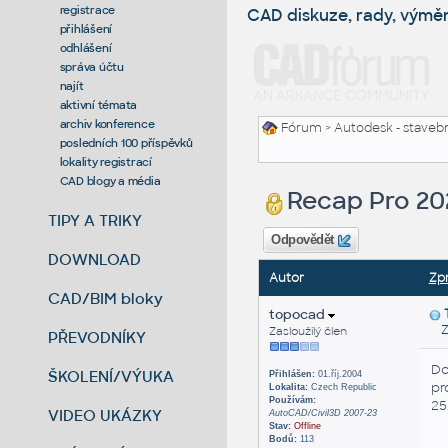
registrace
CAD diskuze, rady, výmě
přihlášení
odhlášení
správa účtu
najít
aktivní témata
archiv konference
Fórum
>
Autodesk - stavebni
posledních 100 příspěvků
lokality registrací
CAD blogy a média
Recap Pro 20
TIPY A TRIKY
Odpovědět
DOWNLOAD
Autor
Zp
CAD/BIM bloky
topocad
Za
Zasloužilý člen
PŘEVODNÍKY
Do
ŠKOLENÍ/VÝUKA
Přihlášen:
01.říj.2004
pr
Lokalita:
Czech Republic
Používám:
25.
VIDEO UKÁZKY
AutoCAD/Civil3D 2007-23
Stav:
Offline
Bodů:
113