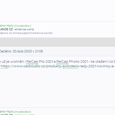
dimír Michl
(moderátor)
KANCE CZ
-
arkance.world
dpora viz emea.support.arkance.world)
asláno: 20.dub.2020 v 21:05
k už je uvolněn i
ReCap
Pro 2021 a
ReCap
Photo 2021 - ke stažení viz
a
http
s://www.cadstudio.cz/produkty-
autodesk
-rady-2021-novinky-a
dimír Michl
(moderátor)