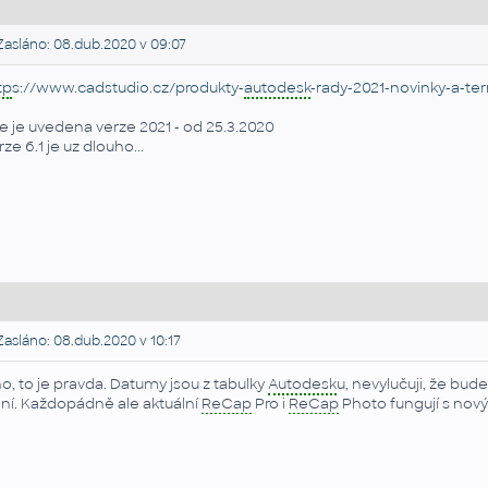
asláno: 08.dub.2020 v 09:07
tp
s://www.cadstudio.cz/produkty-
autodesk
-rady-2021-novinky-a-te
e je uvedena verze 2021 - od 25.3.2020
rze 6.1 je uz dlouho...
asláno: 08.dub.2020 v 10:17
o, to je pravda. Datumy jsou z tabulky
Autodesk
u, nevylučuji, že bu
ní. Každopádně ale aktuální
ReCap
Pro i
ReCap
Photo fungují s nov