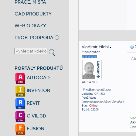
PRÁCE, MÍSTA
CAD PRODUKTY
WEB ODKAZY
PROFI PODPORA
ⓘ
Vladimír Michl
Z
Moderátor
Ak
PORTÁLY PRODUKTŮ
AUTOCAD
ARKANCE
INVENTOR
Přihlášen:
09.zář.2004
Lokalita:
ČR (JČ)
Používám:
Implementujeme řešení Autodesk
REVIT
Stav:
Offline
Bodů:
22208
CIVIL 3D
Vla
AR
(po
FUSION