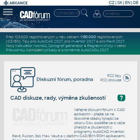
CZ
|
SK
|
EN
|
DE
Přes 123.000 registrovaných u nás, celkem
1.130.000
registrovaných
(CZ+EN)
. Tipy pro
AutoCAD 2027
, pro
Inventor 2027
a pro
Revit 2027
.
Nový
Kalkulátor nosníků
,
Spirograf generátor
a
Regresní křivky
v sekci
Převodníky
.
Kompletní
příkazy
a
proměnné AutoCADu 2027
.
RSS tipy
Diskuzní fórum, poradna
RSS diskuze
?
CAD diskuze, rady, výměna zkušeností
Veřejné diskuzní fórum k CAD
aplikacím - ptejte se na
libovolné otázky týkající se
oboru CAx, podělte se o vaše
znalosti a zkušenosti s
programy AutoCAD, Inventor,
Revit, Fusion, 3ds Max, Vault a s dalšími CAD/BIM/PDM aplikacemi.