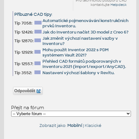
Pro technickou podporu CAD
kontaktujte
Helpdesk
Příbuzné CAD tipy
:
Automatické pojmenovávání konstrukčních
Tip 7058:
prvků Inventoru.
Tip 12426:
Jak do Inventoru načíst 3D model z Creo 6?
Jak změnit výchozí nastavení vazby v
Tip 12870:
Inventoru?
Mohu použít Inventor 2022 s PDM
Tip 12929:
systémem Vault 2021?
Přehled CAD formátů podporovaných v
Tip 12557:
Inventoru 2021 (import/export/AnyCAD).
Tip 3552:
Nastavení výchozí šablony v Revitu.
Odpovědět
Přejít na fórum
Zobrazit jako:
Mobilní
|
Klasické