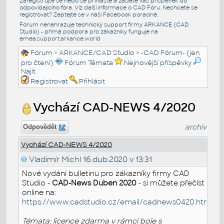
Zaregistrujte se nebo se přihlašte a zašlete váš příspěvek do
odpovídajícího fóra. Viz další informace o
CAD Fóru
. Nechcete se
registrovat? Zeptejte se v naší
Facebook poradně
.
Fórum nenahrazuje technický support firmy ARKANCE (CAD
Studio) - přímá podpora pro zákazníky funguje na
emea.support.arkance.world
Fórum
>
ARKANCE/CAD Studio
>
-CAD Fórum- (jen
pro čtení)
Fórum Témata
Nejnovější příspěvky
Najít
Registrovat
Přihlásit
Vychází CAD-NEWS 4/2020
archiv
Odpovědět
Vychází CAD-NEWS 4/2020
Vladimír Michl
16.dub.2020 v 13:31
Nové vydání bulletinu pro zákazníky firmy CAD
Studio -
CAD-News Duben 2020
- si můžete přečíst
online na:
https://www.cadstudio.cz/email/cadnews0420.htm
;
Témata: licence zdarma v rámci boje s