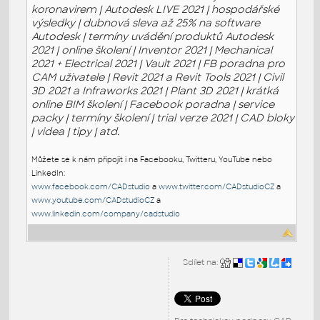
koronavirem | Autodesk LIVE 2021 | hospodářské
výsledky | dubnová sleva až 25% na software
Autodesk | termíny uvádění produktů Autodesk
2021 | online školení | Inventor 2021 | Mechanical
2021 + Electrical 2021 | Vault 2021 | FB poradna pro
CAM uživatele | Revit 2021 a Revit Tools 2021 | Civil
3D 2021 a Infraworks 2021 | Plant 3D 2021 | krátká
online BIM školení | Facebook poradna | service
packy | termíny školení | trial verze 2021 | CAD bloky
| videa | tipy | atd.
Můžete se k nám připojit i na Facebooku, Twitteru, YouTube nebo
LinkedIn:
www.facebook.com/CADstudio
a
www.twitter.com/CADstudioCZ
a
www.youtube.com/CADstudioCZ
a
www.linkedin.com/company/cadstudio
Sdílet na: