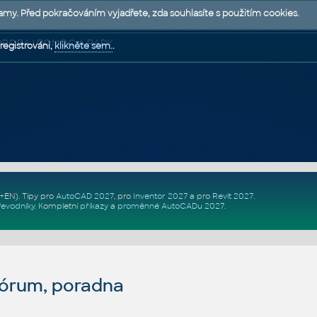
lamy. Před pokračováním vyjadřete, zda souhlasíte s použitím cookies.
 PODPORA | POMOC A RADY
registrováni,
klikněte sem.
.
Z+EN)
. Tipy pro
AutoCAD 2027
, pro
Inventor 2027
a pro
Revit 2027
.
řevodníky
.
Kompletní
příkazy
a
proměnné AutoCADu 2027
.
fórum, poradna