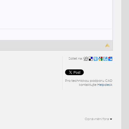
Sdílet na:
Pro technickou podporu CAD
kontaktujte
Helpdesk
Oprávnění fóra