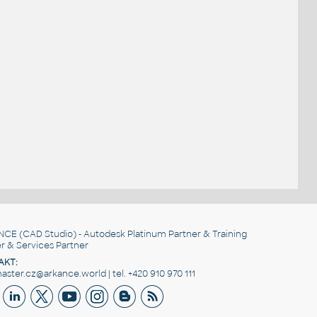
NCE
(CAD Studio) - Autodesk Platinum Partner & Training
r & Services Partner
AKT:
ster.cz@arkance.world | tel. +420 910 970 111