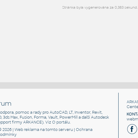
Stránka byla vygenerována za 0,383 sekund.
rum
ARKA
Cente
, podpora, pomoc a rady pro AutoCAD, LT, Inventor, Revit,
KONT
3D, 3ds Max, Fusion, Forma, Vault, PowerMill a další Autodesk
webma
support firmy ARKANCE). Viz
O portálu
.
© 2026 |
Web reklama
na tomto serveru |
Ochrana
podmínky