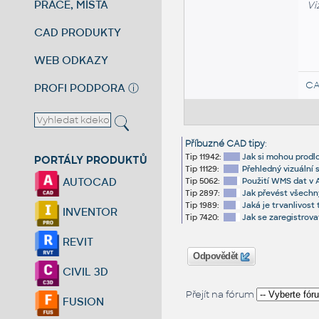
PRÁCE, MÍSTA
Vi
CAD PRODUKTY
WEB ODKAZY
CA
PROFI PODPORA
ⓘ
Příbuzné CAD tipy
:
Tip 11942:
Jak si mohou prodl
PORTÁLY PRODUKTŮ
Tip 11129:
Přehledný vizuální 
AUTOCAD
Tip 5062:
Použití WMS dat v 
Tip 2897:
Jak převést všechn
Tip 1989:
Jaká je trvanlivost
INVENTOR
Tip 7420:
Jak se zaregistrova
REVIT
Odpovědět
CIVIL 3D
Přejít na fórum
FUSION