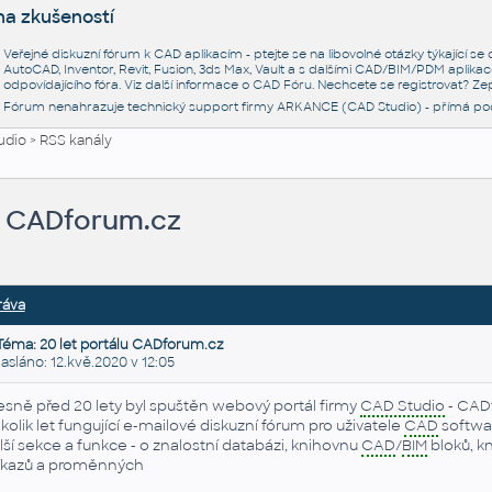
na zkušeností
Veřejné diskuzní fórum k CAD aplikacím - ptejte se na libovolné otázky týkající s
AutoCAD, Inventor, Revit, Fusion, 3ds Max, Vault a s dalšími CAD/BIM/PDM aplikac
odpovídajícího fóra. Viz další informace o
CAD Fóru
. Nechcete se registrovat? Zep
Fórum nenahrazuje technický support firmy ARKANCE (CAD Studio) - přímá po
udio
>
RSS kanály
lu CADforum.cz
ráva
Téma: 20 let portálu CADforum.cz
láno: 12.kvě.2020 v 12:05
esně před 20 lety byl spuštěn webový portál firmy
CAD Studio
- CADf
kolik let fungující e-mailové diskuzní fórum pro uživatele
CAD
softwa
lší sekce a funkce - o znalostní databázi, knihovnu
CAD
/
BIM
bloků, k
íkazů a proměnných