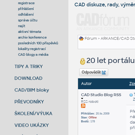
registrace
CAD diskuze, rady, výmě
přihlášení
odhlášení
správa účtu
najít
aktivní témata
archiv konference
Fórum
>
ARKANCE/CAD St
posledních 100 příspěvků
lokality registrací
CAD blogy a média
20 let portá
TIPY A TRIKY
Odpovědět
DOWNLOAD
Autor
Zp
CAD/BIM bloky
CAD Studio Blog RSS
Zas
PŘEVODNÍKY
RSS roboti
Př
ŠKOLENÍ/VÝUKA
Přihlášen:
20.lis.2009
ně
Stav:
Offline
da
Bodů:
178
VIDEO UKÁZKY
př