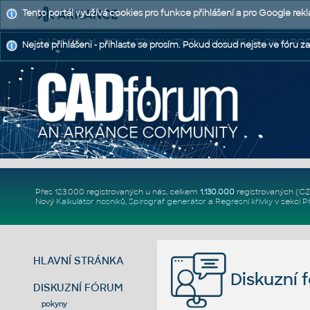
Tento portál využívá cookies pro funkce přihlášení a pro Google rek
CAD FÓRUM - TIPY A TRIKY | UTILITY | DISKUZE | BLOKY |
Nejste přihlášeni - přihlaste se prosím. Pokud dosud nejste ve fóru za
Přes 123.000 registrovaných u nás, celkem
1.130.000
registrovaných (C
Nový
Kalkulátor nosníků
,
Spirograf generátor
a
Regresní křivky
v sekci
P
HLAVNÍ STRÁNKA
Diskuzní 
DISKUZNÍ FÓRUM
pokyny