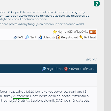
?
e oboru CAx, podělte se o vaše znalosti a zkušenosti s programy
emi. Zaregistrujte se nebo se přihlašte a zašlete váš příspěvek do
tejte se v naší
Facebook poradně
.
dpora pro zákazníky funguje na
emea.support.arkance.world
Nejnovější příspěvky
FAQ
Najít
Události
Registrovat
Přihlásit
archiv
Najít Téma
Možnosti tématu
orum.cz, tehdy ještě jen jako webové rozhraní pro již
ru firmy
Autodesk
. Postupem času se portál rozrůstal o
nihovnu
CAD
utilit a šablon, slovník
CAD
pojmů, databázi