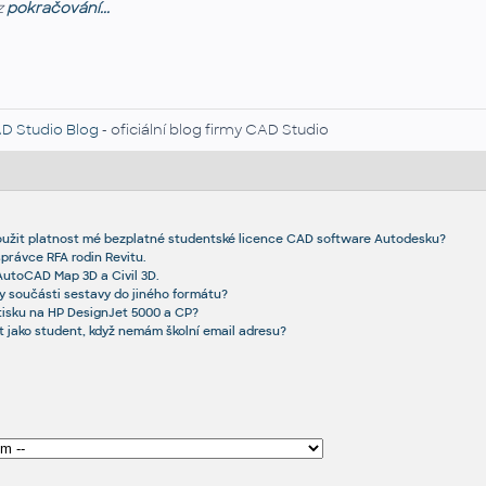
z
pokračování...
D Studio Blog
- oficiální blog firmy CAD Studio
oužit platnost mé bezplatné studentské licence CAD software Autodesku?
správce RFA rodin Revitu.
AutoCAD Map 3D a Civil 3D.
y součásti sestavy do jiného formátu?
 tisku na HP DesignJet 5000 a CP?
t jako student, když nemám školní email adresu?