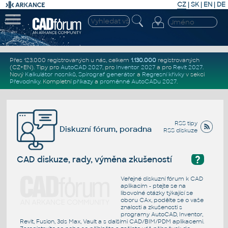
CZ
|
SK
|
EN
|
DE
Přes 123.000 registrovaných u nás, celkem
1.130.000
registrovaných
(CZ+EN)
. Tipy pro
AutoCAD 2027
, pro
Inventor 2027
a pro
Revit 2027
.
Nový
Kalkulátor nosníků
,
Spirograf generátor
a
Regresní křivky
v sekci
Převodníky
.
Kompletní
příkazy
a
proměnné AutoCADu 2027
.
RSS tipy
Diskuzní fórum, poradna
RSS diskuze
?
CAD diskuze, rady, výměna zkušeností
Veřejné diskuzní fórum k CAD
aplikacím - ptejte se na
libovolné otázky týkající se
oboru CAx, podělte se o vaše
znalosti a zkušenosti s
programy AutoCAD, Inventor,
Revit, Fusion, 3ds Max, Vault a s dalšími CAD/BIM/PDM aplikacemi.