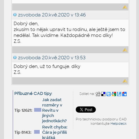
zsvoboda
20.kvě.2020 v 13:46
Dobrý den,
zkusím to nějak upravit tu rodinu, ale ještě jsem to
nedělal. Tak uvidíme. Každopádně moc díky!
Z.S.
zsvoboda
20.kvě.2020 v 13:53
Dobrý den, už to funguje. díky
Z.S.
Příbuzné CAD tipy
:
Sdílet na:
Jak zadat
rozměry v
Tip 12621:
Revitu v
jiných
Pro technickou podporu CAD
jednotkách?
kontaktujte
Helpdesk
Revit chyba:
Tip 8143:
Čára je příliš
krátká