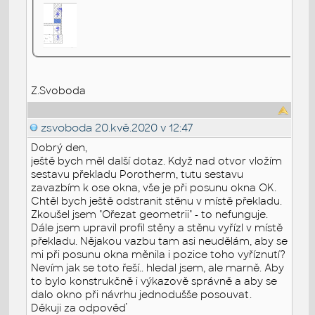
Z.Svoboda
zsvoboda
20.kvě.2020 v 12:47
Dobrý den,
ještě bych měl další dotaz. Když nad otvor vložím
sestavu překladu Porotherm, tutu sestavu
zavazbím k ose okna, vše je při posunu okna OK.
Chtěl bych ještě odstranit stěnu v místě překladu.
Zkoušel jsem "Ořezat geometrii" - to nefunguje.
Dále jsem upravil profil stěny a stěnu vyřízl v místě
překladu. Nějakou vazbu tam asi neudělám, aby se
mi při posunu okna měnila i pozice toho vyříznutí?
Nevím jak se toto řeší.. hledal jsem, ale marně. Aby
to bylo konstrukčně i výkazově správně a aby se
dalo okno při návrhu jednodušše posouvat.
Děkuji za odpověď