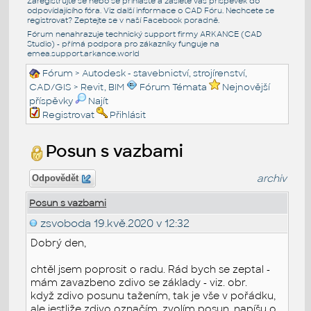
Zaregistrujte se nebo se přihlašte a zašlete váš příspěvek do
odpovídajícího fóra. Viz další informace o
CAD Fóru
. Nechcete se
registrovat? Zeptejte se v naší
Facebook poradně
.
Fórum nenahrazuje technický support firmy ARKANCE (CAD
Studio) - přímá podpora pro zákazníky funguje na
emea.support.arkance.world
Fórum
>
Autodesk - stavebnictví, strojírenství,
CAD/GIS
>
Revit, BIM
Fórum Témata
Nejnovější
příspěvky
Najít
Registrovat
Přihlásit
Posun s vazbami
archiv
Odpovědět
Posun s vazbami
zsvoboda
19.kvě.2020 v 12:32
Dobrý den,
chtěl jsem poprosit o radu. Rád bych se zeptal -
mám zavazbeno zdivo se základy - viz. obr.
když zdivo posunu tažením, tak je vše v pořádku,
ale jestliže zdivo označím, zvolím posun, napíšu o