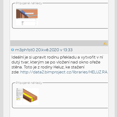
Připojené náhledy
m3ph1st0
20.kvě.2020 v 13:33
Ideální je si upravit rodinu překladu a vytvořit v ní
dutý tvar, kterým se po vložení nad okno ořeže
stěna. Toto je z rodiny Heluz, ke stažení
zde:
http://data2.bimproject.cz/libraries/HELUZ.RA.CS.1.
Připojené náhledy