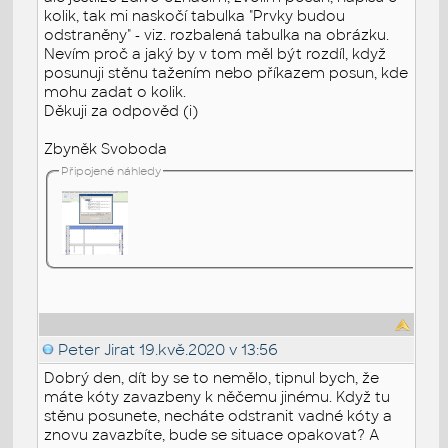
kolik, tak mi naskočí tabulka "Prvky budou
odstraněny" - viz. rozbalená tabulka na obrázku.
Nevím proč a jaký by v tom měl být rozdíl, když
posunuji stěnu tažením nebo příkazem posun, kde
mohu zadat o kolik.
Děkuji za odpověd (i)
Zbyněk Svoboda
Připojené náhledy
Peter Jirat
19.kvě.2020 v 13:56
Dobrý den, dít by se to nemělo, tipnul bych, že
máte kóty zavazbeny k něčemu jinému. Když tu
stěnu posunete, necháte odstranit vadné kóty a
znovu zavazbíte, bude se situace opakovat? A