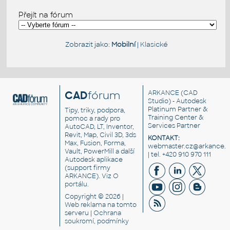
Přejít na fórum
Zobrazit jako:
Mobilní
|
Klasické
CAD
fórum
ARKANCE
(CAD
Studio) - Autodesk
Platinum Partner &
Tipy, triky, podpora,
Training Center &
pomoc a rady pro
Services Partner
AutoCAD, LT, Inventor,
Revit, Map, Civil 3D, 3ds
KONTAKT:
Max, Fusion, Forma,
webmaster.cz@arkance.w
Vault, PowerMill a další
| tel. +420 910 970 111
Autodesk aplikace
(support firmy
ARKANCE). Viz
O
portálu
.
Copyright © 2026 |
Web reklama
na tomto
serveru |
Ochrana
soukromí, podmínky