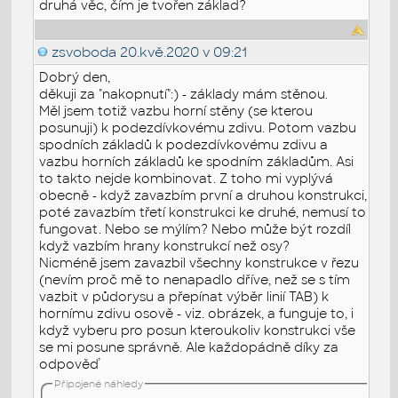
druhá věc, čím je tvořen základ?
zsvoboda
20.kvě.2020 v 09:21
Dobrý den,
děkuji za "nakopnutí":) - základy mám stěnou.
Měl jsem totiž vazbu horní stěny (se kterou
posunuji) k podezdívkovému zdivu. Potom vazbu
spodních základů k podezdívkovému zdivu a
vazbu horních základů ke spodním základům. Asi
to takto nejde kombinovat. Z toho mi vyplývá
obecně - když zavazbím první a druhou konstrukci,
poté zavazbím třetí konstrukci ke druhé, nemusí to
fungovat. Nebo se mýlím? Nebo může být rozdíl
když vazbím hrany konstrukcí než osy?
Nicméně jsem zavazbil všechny konstrukce v řezu
(nevím proč mě to nenapadlo dříve, než se s tím
vazbit v půdorysu a přepínat výběr linií TAB) k
hornímu zdivu osově - viz. obrázek, a funguje to, i
když vyberu pro posun kteroukoliv konstrukci vše
se mi posune správně. Ale každopádně díky za
odpověď
Připojené náhledy