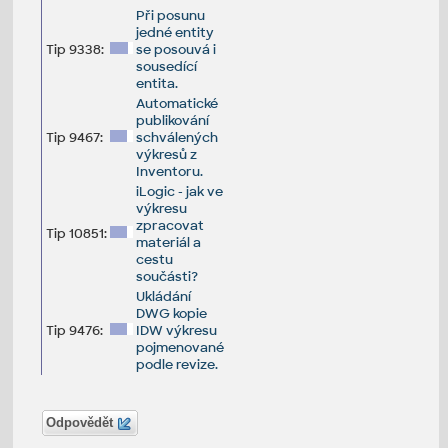
Při posunu
jedné entity
Tip 9338:
se posouvá i
sousedící
entita.
Automatické
publikování
Tip 9467:
schválených
výkresů z
Inventoru.
iLogic - jak ve
výkresu
zpracovat
Tip 10851:
materiál a
cestu
součásti?
Ukládání
DWG kopie
Tip 9476:
IDW výkresu
pojmenované
podle revize.
Odpovědět