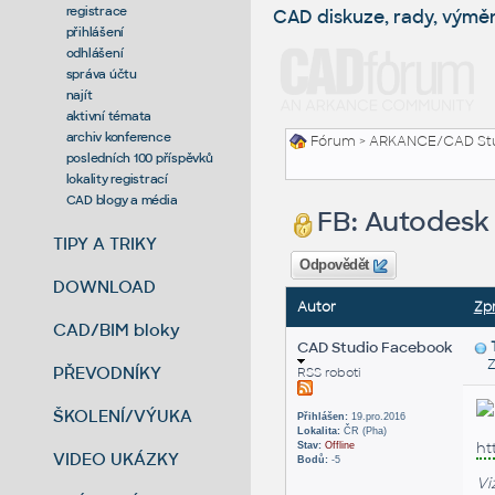
registrace
CAD diskuze, rady, výmě
přihlášení
odhlášení
správa účtu
najít
aktivní témata
archiv konference
Fórum
>
ARKANCE/CAD St
posledních 100 příspěvků
lokality registrací
CAD blogy a média
FB: Autodesk
TIPY A TRIKY
Odpovědět
DOWNLOAD
Autor
Zp
CAD/BIM bloky
CAD Studio Facebook
Zas
PŘEVODNÍKY
RSS roboti
ŠKOLENÍ/VÝUKA
Přihlášen:
19.pro.2016
Lokalita:
ČR (Pha)
ht
Stav:
Offline
VIDEO UKÁZKY
Bodů:
-5
Vi