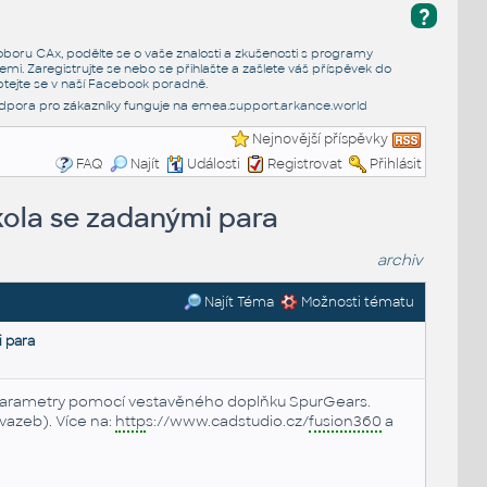
?
e oboru CAx, podělte se o vaše znalosti a zkušenosti s programy
emi. Zaregistrujte se nebo se přihlašte a zašlete váš příspěvek do
tejte se v naší
Facebook poradně
.
dpora pro zákazníky funguje na
emea.support.arkance.world
Nejnovější příspěvky
FAQ
Najít
Události
Registrovat
Přihlásit
kola se zadanými para
archiv
Najít Téma
Možnosti tématu
 para
parametry pomocí vestavěného doplňku SpurGears.
vazeb). Více na:
http
s://www.cadstudio.cz/
fusion360
a