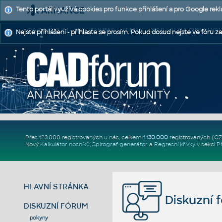
Tento portál využívá cookies pro funkce přihlášení a pro Google rek
CAD FÓRUM - TIPY A TRIKY | UTILITY | DISKUZE | BLOKY |
Nejste přihlášeni - přihlaste se prosím. Pokud dosud nejste ve fóru za
Přes 123.000 registrovaných u nás, celkem
1.130.000
registrovaných (C
Nový
Kalkulátor nosníků
,
Spirograf generátor
a
Regresní křivky
v sekci
P
HLAVNÍ STRÁNKA
Diskuzní 
DISKUZNÍ FÓRUM
pokyny