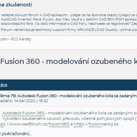
na zkušeností
Veřejné diskuzní fórum k CAD aplikacím - ptejte se na libovolné otázky týkající s
AutoCAD, Inventor, Revit, Fusion, 3ds Max, Vault a s dalšími CAD/BIM/PDM aplikac
odpovídajícího fóra. Viz další informace o
CAD Fóru
. Nechcete se registrovat? Zep
Fórum nenahrazuje technický support firmy ARKANCE (CAD Studio) - přímá po
udio
>
RSS kanály
 Fusion 360 - modelování ozubeného 
ráva
Téma: FB: Autodesk Fusion 360 - modelování ozubeného kola se zadanými
láno: 14.čer.2020 v 18:42
Autodesk
Fusion 360
- modelování ozubeného kola se zadanými 
Vytvoření ozubeného soukolí, převodu, včetně pohybových spojů (
tp
s://www.cadforum.cz/
fusion360
a
http
s://
fusion
cesky.cz
z
pokračování...