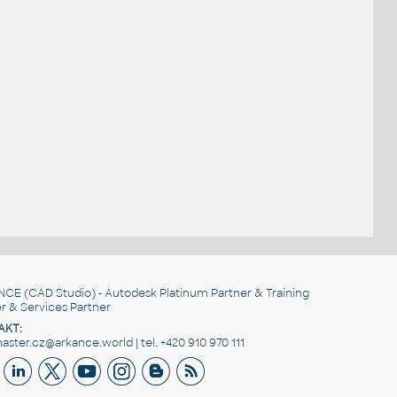
NCE
(CAD Studio) - Autodesk Platinum Partner & Training
r & Services Partner
AKT:
ster.cz@arkance.world | tel. +420 910 970 111