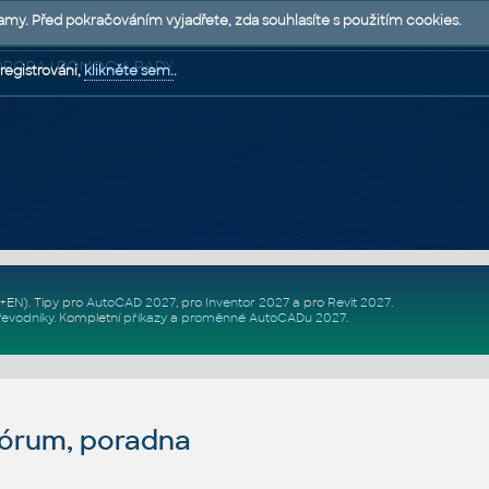
lamy. Před pokračováním vyjadřete, zda souhlasíte s použitím cookies.
 PODPORA | POMOC A RADY
registrováni,
klikněte sem.
.
Z+EN)
. Tipy pro
AutoCAD 2027
, pro
Inventor 2027
a pro
Revit 2027
.
řevodníky
.
Kompletní
příkazy
a
proměnné AutoCADu 2027
.
fórum, poradna