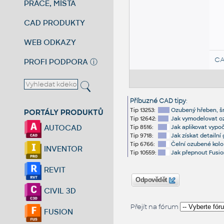
PRÁCE, MÍSTA
CAD PRODUKTY
WEB ODKAZY
CA
PROFI PODPORA
ⓘ
Příbuzné CAD tipy
:
Tip 13253:
Ozubený hřeben, šn
PORTÁLY PRODUKTŮ
Tip 12642:
Jak vymodelovat o
AUTOCAD
Tip 8516:
Jak aplikovat vypo
Tip 9718:
Jak získat detailn
Tip 6766:
Čelní ozubené kolo
INVENTOR
Tip 10559:
Jak přepnout Fusio
REVIT
Odpovědět
CIVIL 3D
Přejít na fórum
FUSION