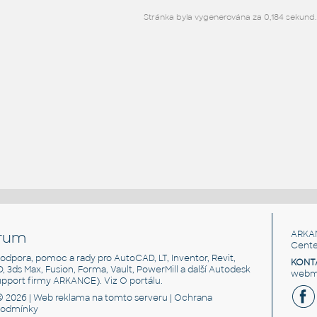
Stránka byla vygenerována za 0,184 sekund.
rum
ARKA
Cente
, podpora, pomoc a rady pro AutoCAD, LT, Inventor, Revit,
KONT
3D, 3ds Max, Fusion, Forma, Vault, PowerMill a další Autodesk
webma
support firmy ARKANCE). Viz
O portálu
.
© 2026 |
Web reklama
na tomto serveru |
Ochrana
podmínky