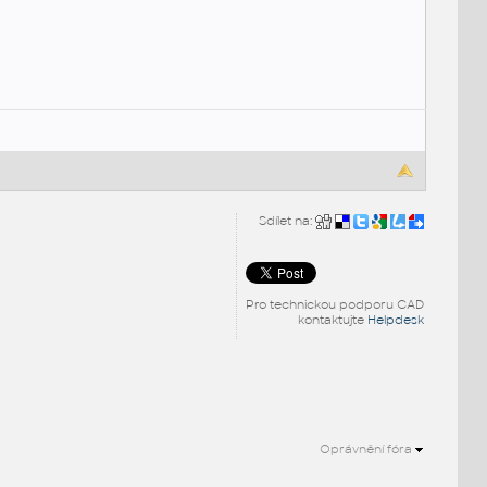
Sdílet na:
Pro technickou podporu CAD
kontaktujte
Helpdesk
Oprávnění fóra