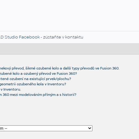
D Studio Facebook
- zústaňte v kontaktu
ekový převod, šikmé ozubené kolo a další typy převodů ve Fusion 360.
zubené kolo a ozubený převod ve Fusion 360?
čtené ozubení na existující prvek/plochu?
í geometrii ozubeného kola v Inventoru?
 v Inventoru.
n 360 mezi modelováním přímým a s historií?