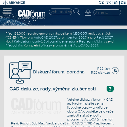
CZ
|
SK
|
EN
|
DE
Přes 123.000 registrovaných u nás, celkem
1.130.000
registrovaných
(CZ+EN)
. Tipy pro
AutoCAD 2027
, pro
Inventor 2027
a pro
Revit 2027
.
Nový
Kalkulátor nosníků
,
Spirograf generátor
a
Regresní křivky
v sekci
Převodníky
.
Kompletní
příkazy
a
proměnné AutoCADu 2027
.
RSS tipy
Diskuzní fórum, poradna
RSS diskuze
?
CAD diskuze, rady, výměna zkušeností
Veřejné diskuzní fórum k CAD
aplikacím - ptejte se na
libovolné otázky týkající se
oboru CAx, podělte se o vaše
znalosti a zkušenosti s
programy AutoCAD, Inventor,
Revit, Fusion, 3ds Max, Vault a s dalšími CAD/BIM/PDM aplikacemi.