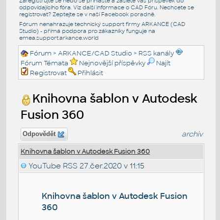
Zaregistrujte se nebo se přihlašte a zašlete váš příspěvek do
odpovídajícího fóra. Viz další informace o
CAD Fóru
. Nechcete se
registrovat? Zeptejte se v naší
Facebook poradně
.
Fórum nenahrazuje technický support firmy ARKANCE (CAD
Studio) - přímá podpora pro zákazníky funguje na
emea.support.arkance.world
Fórum
>
ARKANCE/CAD Studio
>
RSS kanály
Fórum Témata
Nejnovější příspěvky
Najít
Registrovat
Přihlásit
Knihovna šablon v Autodesk
Fusion 360
archiv
Odpovědět
Knihovna šablon v Autodesk Fusion 360
YouTube RSS
27.čer.2020 v 11:15
Knihovna šablon v Autodesk Fusion
360