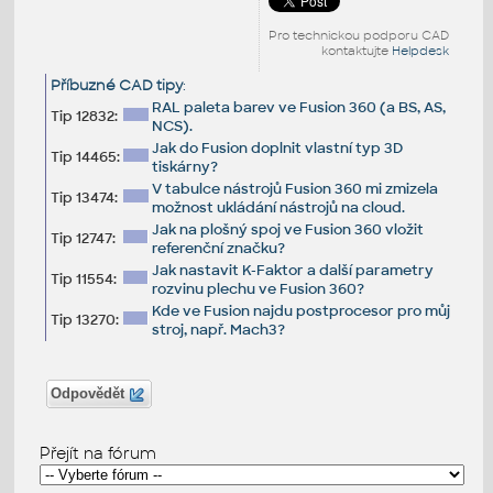
Pro technickou podporu CAD
kontaktujte
Helpdesk
Příbuzné CAD tipy
:
RAL paleta barev ve Fusion 360 (a BS, AS,
Tip 12832:
NCS).
Jak do Fusion doplnit vlastní typ 3D
Tip 14465:
tiskárny?
V tabulce nástrojů Fusion 360 mi zmizela
Tip 13474:
možnost ukládání nástrojů na cloud.
Jak na plošný spoj ve Fusion 360 vložit
Tip 12747:
referenční značku?
Jak nastavit K-Faktor a další parametry
Tip 11554:
rozvinu plechu ve Fusion 360?
Kde ve Fusion najdu postprocesor pro můj
Tip 13270:
stroj, např. Mach3?
Odpovědět
Přejít na fórum