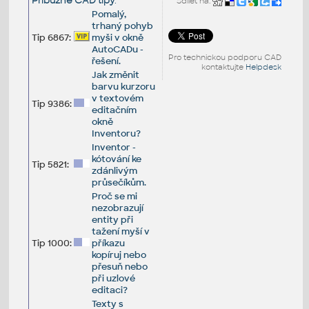
Příbuzné CAD tipy
:
Sdílet na:
Pomalý,
trhaný pohyb
Tip 6867:
myši v okně
AutoCADu -
Pro technickou podporu CAD
řešení.
kontaktujte
Helpdesk
Jak změnit
barvu kurzoru
v textovém
Tip 9386:
editačním
okně
Inventoru?
Inventor -
kótování ke
Tip 5821:
zdánlivým
průsečíkům.
Proč se mi
nezobrazují
entity při
tažení myší v
Tip 1000:
příkazu
kopíruj nebo
přesuň nebo
při uzlové
editaci?
Texty s