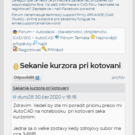
Zaregistrujte se nebo se přihlašte a zašlete váš příspěvek do
odpovídajícího fóra. Viz další informace o
CAD Fóru
. Nechcete se
registrovat? Zeptejte se v naší
Facebook poradně
.
Fórum nenahrazuje technický support firmy ARKANCE (CAD
Studio) - přímá podpora pro zákazníky funguje na
emea.support.arkance.world
Fórum
>
Autodesk - stavebnictví, strojírenství,
CAD/GIS
>
AutoCAD
Fórum Témata
Nejnovější
příspěvky
Najít
Registrovat
Přihlásit
Sekanie kurzora pri kotovani
archiv
Odpovědět
Sekanie kurzora pri kotovani
duro28
30.čer.2020 v 18:18
Zdravim. Vedeli by ste mi poradit pricinu preco mi
AutoCAD na notebooku pri kotovani seka
kurzorom.
Jedna sa o velke zostavy kedy zdrojovy subor ma
cca 3-6MB