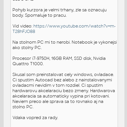
Pohyb kurzora je velmi trhany, zle sa oznacuju
body. Spomaluje to pracu.
Vid video:
https://www.youtube.com/watch?v=m-
T28hFJO88
Na stolnom PC mi to nerobi. Notebook je vykonejsi
ako stolny PC.
Procesor i7-9750H, 16GB RAM, SSD disk, Nvidia
Quattro T1000.
Skusal som preinstalovat cely windows, ovladace.
Ci spustim Autocad bez alebo z nainstalovanymi
ovladacmi nevidim v tom rozdiel. Ci spustim
hardwarovu akcelaraciu bezo zmeny. Hardwarova
akcelaracia sa automaticky vypina pri kotovani.
Neviem preco ale sprava sa to rovnako aj na
stolno PC.
Vdaka vopred za rady.