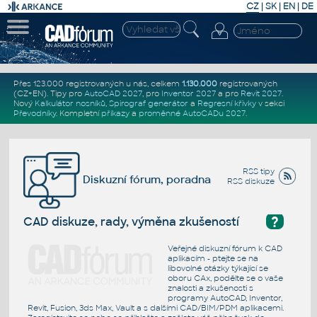
CZ
|
SK
|
EN
|
DE
Přes 123.000 registrovaných u nás, celkem
1.130.000
registrovaných
(CZ+EN)
. Tipy pro
AutoCAD 2027
, pro
Inventor 2027
a pro
Revit 2027
.
Nový
Kalkulátor nosníků
,
Spirograf generátor
a
Regresní křivky
v sekci
Převodníky
.
Kompletní
příkazy
a
proměnné AutoCADu 2027
.
RSS tipy
Diskuzní fórum, poradna
RSS diskuze
?
CAD diskuze, rady, výměna zkušeností
Veřejné diskuzní fórum k CAD
aplikacím - ptejte se na
libovolné otázky týkající se
oboru CAx, podělte se o vaše
znalosti a zkušenosti s
programy AutoCAD, Inventor,
Revit, Fusion, 3ds Max, Vault a s dalšími CAD/BIM/PDM aplikacemi.