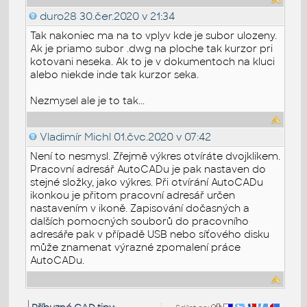
duro28
30.čer.2020 v 21:34
Tak nakoniec ma na to vplyv kde je subor ulozeny.
Ak je priamo subor .dwg na ploche tak kurzor pri
kotovani neseka. Ak to je v dokumentoch na kluci
alebo niekde inde tak kurzor seka.
Nezmysel ale je to tak...
Vladimír Michl
01.čvc.2020 v 07:42
Není to nesmysl. Zřejmě výkres otvíráte dvojklikem.
Pracovní adresář AutoCADu je pak nastaven do
stejné složky, jako výkres. Při otvírání AutoCADu
ikonkou je přitom pracovní adresář určen
nastavením v ikoně. Zapisování dočasných a
dalších pomocných souborů do pracovního
adresáře pak v případě USB nebo síťového disku
může znamenat výrazné zpomalení práce
AutoCADu.