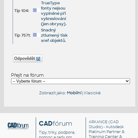
TrueType
fonty nejsou
Tip 104:
vyplněné při
vykreslování
(jen obrysy).
Snadný
Tip 7571:
ztlumený tisk
xref objektů.
Odpovědět
Přejít na fórum
Zobrazit jako:
Mobilní
|
Klasické
CAD
fórum
ARKANCE
(CAD
Studio) - Autodesk
Platinum Partner &
Tipy, triky, podpora,
Training Center &
pomoc a rady pro