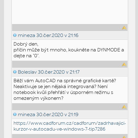
mineza
30.čer.2020 v 21:16
Dobrý den,
příčin může být mnoho, koukněte na DYNMODE a
dejte na "0".
Boleslav
30.čer.2020 v 21:17
Běží vám AutoCAD na správné grafické kartě?
Neaktivuje se jen nějaká integrovaná? Není
notebook kvůli přehřátí v úsporném režimu s
omezeným výkonem?
mineza
30.čer.2020 v 21:19
https://www.cadforum.cz/cadforum/zadrhavajici-
kurzor-v-autocadu-ve-windows-7-tip7286