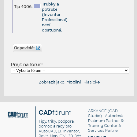
Trubky a
Tip 4006:
potrubí
(Inventor
Professional)
není
dostupná.
Odpovědět
Přejít na fórum
Zobrazit jako:
Mobilní
|
Klasické
CAD
fórum
ARKANCE
(CAD
Studio) - Autodesk
Platinum Partner &
Tipy, triky, podpora,
Training Center &
pomoc a rady pro
Services Partner
AutoCAD, LT, Inventor,
Revit, Map, Civil 3D, 3ds