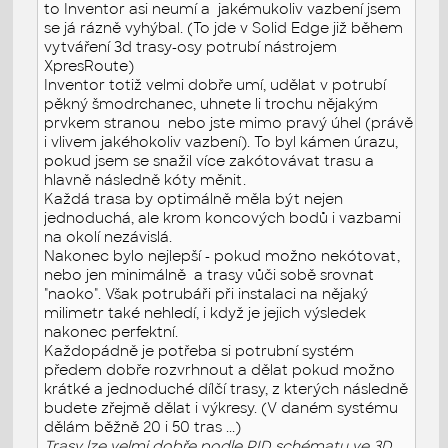
to Inventor asi neumí a jakémukoliv vazbení jsem
se já rázně vyhýbal. (To jde v Solid Edge již během
vytváření 3d trasy-osy potrubí nástrojem
XpresRoute)
Inventor totiž velmi dobře umí, udělat v potrubí
pěkný šmodrchanec, uhnete li trochu nějakým
prvkem stranou nebo jste mimo pravý úhel (právě
i vlivem jakéhokoliv vazbení). To byl kámen úrazu,
pokud jsem se snažil více zakótovávat trasu a
hlavně následně kóty měnit.
Každá trasa by optimálně měla být nejen
jednoduchá, ale krom koncových bodů i vazbami
na okolí nezávislá.
Nakonec bylo nejlepší - pokud možno nekótovat,
nebo jen minimálně a trasy vůči sobě srovnat
"naoko". Však potrubáři při instalaci na nějaký
milimetr také nehledí, i když je jejich výsledek
nakonec perfektní.
Každopádně je potřeba si potrubní systém
předem dobře rozvrhnout a dělat pokud možno
krátké a jednoduché dílčí trasy, z kterých následně
budete zřejmě dělat i výkresy. (V daném systému
dělám běžně 20 i 50 tras ...)
Trasy lze velmi dobře podle PID schématu ve 3D