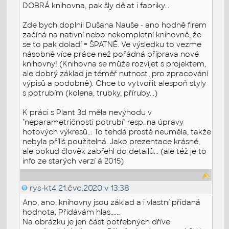
DOBRÁ knihovna, pak šly dělat i fabriky...
Zde bych doplnil Dušana Nauše - ano hodně firem
začíná na nativní nebo nekompletní knihovně, že
se to pak doladí = ŠPATNĚ. Ve výsledku to vezme
násobně více práce než pořádná příprava nové
knihovny! (Knihovna se může rozvíjet s projektem,
ale dobrý základ je téměř nutnost, pro zpracování
výpisů a podobně). Chce to vytvořit alespoň styly
s potrubím (kolena, trubky, příruby...)
K práci s Plant 3d měla nevýhodu v
"neparametričnosti potrubí" resp. na úpravy
hotových výkresů... To tehdá prostě neuměla, takže
nebyla příliš použitelná. Jako prezentace krásné,
ale pokud člověk zabřehl do detailů... (ale též je to
info ze starých verzí á 2015)
rys-kt4
21.čvc.2020 v 13:38
Ano, ano, knihovny jsou základ a i vlastní přidaná
hodnota. Přidávám hlas......
Na obrázku je jen část potřebných dříve