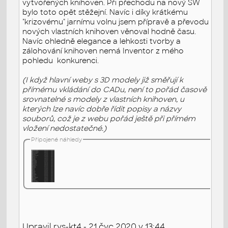
vytvořených knihoven. Při přechodu na nový SW
bylo toto opět stěžejní. Navíc i díky krátkému
"krizovému" jarnímu volnu jsem přípravě a převodu
nových vlastních knihoven věnoval hodně času.
Navíc ohledně elegance a lehkosti tvorby a
zálohování knihoven nemá Inventor z mého
pohledu konkurenci.
(I když hlavní weby s 3D modely již směřují k
přímému vkládání do CADu, není to pořád časově
srovnatelné s modely z vlastních knihoven, u
kterých lze navíc dobře řídit popisy a názvy
souborů, což je z webu pořád ještě při přímém
vložení nedostatečné.)
Připojené náhledy
Upravil rys-kt4 - 21.čvc.2020 v 13:44