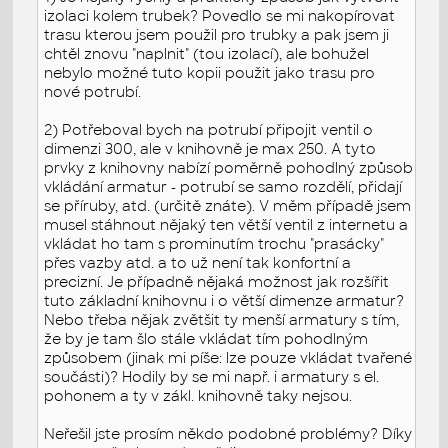
izolaci kolem trubek? Povedlo se mi nakopírovat
trasu kterou jsem použil pro trubky a pak jsem ji
chtěl znovu "naplnit" (tou izolací), ale bohužel
nebylo možné tuto kopii použit jako trasu pro
nové potrubí.
2) Potřeboval bych na potrubí připojit ventil o
dimenzi 300, ale v knihovně je max 250. A tyto
prvky z knihovny nabízí poměrně pohodlný způsob
vkládání armatur - potrubí se samo rozdělí, přidají
se příruby, atd. (určitě znáte). V měm případě jsem
musel stáhnout nějaký ten větší ventil z internetu a
vkládat ho tam s prominutím trochu "prasácky"
přes vazby atd. a to už není tak konfortní a
precizní. Je případně nějaká možnost jak rozšířit
tuto základní knihovnu i o větší dimenze armatur?
Nebo třeba nějak zvětšit ty menší armatury s tím,
že by je tam šlo stále vkládat tím pohodlným
způsobem (jinak mi píše: lze pouze vkládat tvařené
součásti)? Hodily by se mi např. i armatury s el.
pohonem a ty v zákl. knihovně taky nejsou.
Neřešil jste prosím někdo podobné problémy? Díky