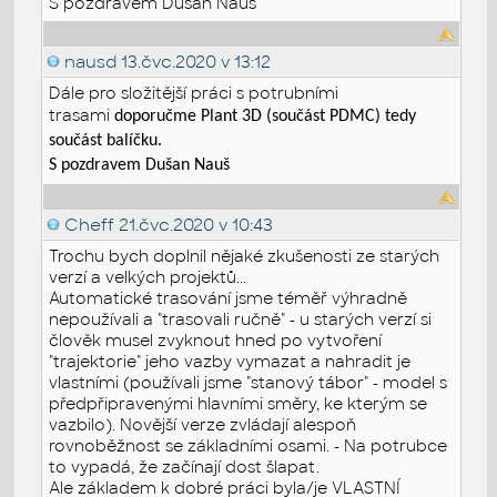
S pozdravem Dušan Nauš
nausd
13.čvc.2020 v 13:12
Dále pro složitější práci s potrubními
trasami
doporučme Plant 3D (součást PDMC) tedy
součást balíčku.
S pozdravem Dušan Nauš
Cheff
21.čvc.2020 v 10:43
Trochu bych doplnil nějaké zkušenosti ze starých
verzí a velkých projektů...
Automatické trasování jsme téměř výhradně
nepoužívali a "trasovali ručně" - u starých verzí si
člověk musel zvyknout hned po vytvoření
"trajektorie" jeho vazby vymazat a nahradit je
vlastními (používali jsme "stanový tábor" - model s
předpřipravenými hlavními směry, ke kterým se
vazbilo). Novější verze zvládají alespoň
rovnoběžnost se základními osami. - Na potrubce
to vypadá, že začínají dost šlapat.
Ale základem k dobré práci byla/je VLASTNÍ