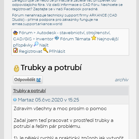
Zaregistrujte se nebo se přihlašte a zašlete váš příspěvek do
odpovídajícího fóra. Viz další informace o
CAD Fóru
. Nechcete se
registrovat? Zeptejte se v naší
Facebook poradně
.
Fórum nenahrazuje technický support firmy ARKANCE (CAD
Studio) - přímá podpora pro zákazníky funguje na
emea.support.arkance.world
Fórum
>
Autodesk - stavebnictví, strojírenství,
CAD/GIS
>
Inventor
Fórum Témata
Nejnovější
příspěvky
Najít
Registrovat
Přihlásit
Trubky a potrubí
archiv
Odpovědět
Trubky a potrubí
Martaz
05.čvc.2020 v 15:25
Zdravím všechny a moc prosím o pomoc
Začal jsem teď pracovat v prostředí trubky a
potrubí a řeším pár problému.
1) Je nějaký rychlý a praktický způsob jak vytvořit