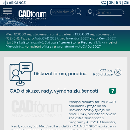
CZ
|
SK
|
EN
|
DE
Přes 123.000 registrovaných u nás, celkem
1.130.000
registrovaných
(CZ+EN)
. Tipy pro
AutoCAD 2027
, pro
Inventor 2027
a pro
Revit 2027
.
Nový
Kalkulátor nosníků
,
Spirograf generátor
a
Regresní křivky
v sekci
Převodníky
.
Kompletní
příkazy
a
proměnné AutoCADu 2027
.
RSS tipy
Diskuzní fórum, poradna
RSS diskuze
?
CAD diskuze, rady, výměna zkušeností
Veřejné diskuzní fórum k CAD
aplikacím - ptejte se na
libovolné otázky týkající se
oboru CAx, podělte se o vaše
znalosti a zkušenosti s
programy AutoCAD, Inventor,
Revit, Fusion, 3ds Max, Vault a s dalšími CAD/BIM/PDM aplikacemi.