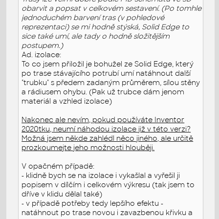
obarvit a popsat v celkovém sestavení. (Po tomhle
jednoduchém barvení tras (v pohledové
reprezentaci) se mi hodně stýská, Solid Edge to
sice také umí, ale tady o hodně složitějším
postupem.)
Ad. izolace:
To co jsem přiložil je bohužel ze Solid Edge, který
po trase stávajícího potrubí umí natáhnout další
"trubku" s předem zadaným průměrem, sílou stěny
a rádiusem ohybu. (Pak už trubce dám jenom
materiál a vzhled izolace)
Nakonec ale nevím, pokud používáte Inventor
2020tku, neumí náhodou izolace již v této verzi?
Možná jsem někde zahlédl něco jiného, ale určitě
prozkoumejte jeho možnosti hlouběji.
V opačném případě:
- klidně bych se na izolace i vykašlal a vyřešil ji
popisem v dílčím i celkovém výkresu (tak jsem to
dříve v klidu dělal také)
- v případě potřeby tedy lepšího efektu -
natáhnout po trase novou i zavazbenou křivku a