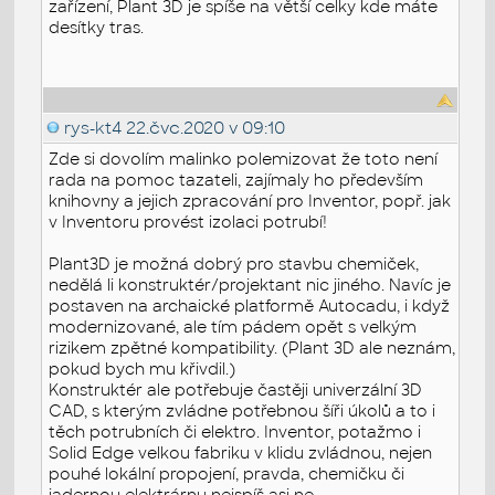
zařízení, Plant 3D je spíše na větší celky kde máte
desítky tras.
rys-kt4
22.čvc.2020 v 09:10
Zde si dovolím malinko polemizovat že toto není
rada na pomoc tazateli, zajímaly ho především
knihovny a jejich zpracování pro Inventor, popř. jak
v Inventoru provést izolaci potrubí!
Plant3D je možná dobrý pro stavbu chemiček,
nedělá li konstruktér/projektant nic jiného. Navíc je
postaven na archaické platformě Autocadu, i když
modernizované, ale tím pádem opět s velkým
rizikem zpětné kompatibility. (Plant 3D ale neznám,
pokud bych mu křivdil.)
Konstruktér ale potřebuje častěji univerzální 3D
CAD, s kterým zvládne potřebnou šíři úkolů a to i
těch potrubních či elektro. Inventor, potažmo i
Solid Edge velkou fabriku v klidu zvládnou, nejen
pouhé lokální propojení, pravda, chemičku či
jadernou elektrárnu nejspíš asi ne.