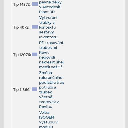
pevné délky
Tip 14372:
v Autodesk
Plant 3D.
Vytvoření
trubky v
Tip 4872:
kontextu
sestavy
Inventoru.
Při trasování
trubek mi
Revit
Tip 12076:
nepovolí
nakreslit úhel
menší než 5°.
Změna
referenčního
podlaží u tras
potrubí a
Tip 11366:
trubek
včetně
tvarovek v
Revitu.
Volba
ISOGEN
výstupu v
modulu