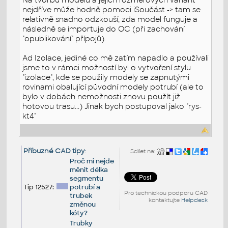
nejdříve může hodně pomoci iSoučást -> tam se
relativně snadno odzkouší, zda model funguje a
následně se importuje do OC (při zachování
"opublikování" přípojů).
Ad Izolace, jediné co mě zatím napadlo a používali
jsme to v rámci možností byl o vytvoření stylu
"izolace", kde se použily modely se zapnutými
rovinami obalující původní modely potrubí (ale to
bylo v dobách nemožnosti znovu použít již
hotovou trasu...) Jinak bych postupoval jako "rys-
kt4"
Příbuzné CAD tipy
:
Sdílet na:
Proč mi nejde
měnit délka
segmentu
Tip 12527:
potrubí a
Pro technickou podporu CAD
trubek
kontaktujte
Helpdesk
změnou
kóty?
Trubky