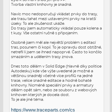
Tvorba vlastní knihovny je snadná.
Navíc moc nedoporučuji vkládat prvky do trasy,
ale trasu tahat mezi ustavenými prvky na kratší
úseky. To ale zkušenost ukáže.
Do trasy jsem automaticky vkládal pouze kolena a
t kusy. Vše ostatní ručně s připojením.
Osobně jsem měl ale největší problém s editací
tras, posunem či kopií. To je opravdu dost obtížné,
netrefil li jsem se ihned napoprvé. Často to končilo
smazáním a udělením trasy znova.
Dnes toto dělám v Solid Edge (hlavně díky politice
Autodesku) kde vše výše uvedené je možné a
většinou snadněji včetně více profilů na jedné
trase, velice snadné editace a hodně bohaté
knihovny. Nicméně speciální prvky a armatury
dělám opět sám, nebo ze souboru z webových
knihoven kterých je docela dost.
To je ale jiné téma.
https://www.traceparts.com/cs