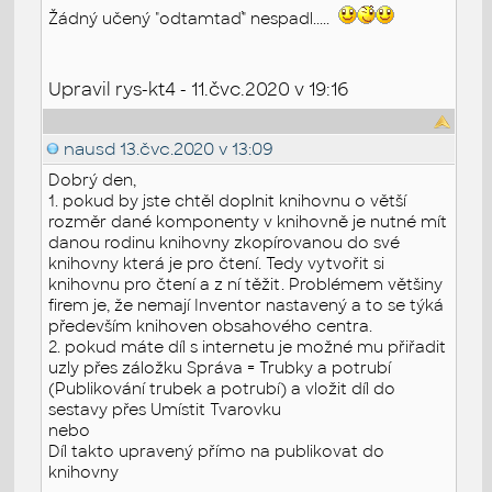
Žádný učený "odtamtaď" nespadl.....
Upravil rys-kt4 - 11.čvc.2020 v 19:16
nausd
13.čvc.2020 v 13:09
Dobrý den,
1. pokud by jste chtěl doplnit knihovnu o větší
rozměr dané komponenty v knihovně je nutné mít
danou rodinu knihovny zkopírovanou do své
knihovny která je pro čtení. Tedy vytvořit si
knihovnu pro čtení a z ní těžit. Problémem většiny
firem je, že nemají Inventor nastavený a to se týká
především knihoven obsahového centra.
2. pokud máte díl s internetu je možné mu přiřadit
uzly přes záložku Správa = Trubky a potrubí
(Publikování trubek a potrubí) a vložit díl do
sestavy přes Umístit Tvarovku
nebo
Díl takto upravený přímo na publikovat do
knihovny