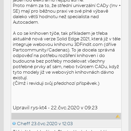
Proto mám za to, že střední univerzální CADy (Inv +
SE) mají pro běžnou praxi ve své plné výbavě
daleko větší hodnotu než specialista nad
Autocadem.
A co se knihoven týče, tak příkladem je třeba
aktuálně nová verze Solid Edge 2021, která již v těle
integruje webovou knihovnu 3DFindit.com (dříve
Partcommunity/Cadenas). To je docela správná
odpověď na potřebu rozšíření knihoven i do
budoucna bez potřeby modelovat všechny
potřebné prvky ať sám, nebo tvůrcem CADu, když
tyto modely již ve webových knihovnách dávno
existují.
(Čímž i reviduji svůj předchozí příspěvek.)
Upravil rys-kt4 - 22.čvc.2020 v 09:23
Cheff
23.čvc.2020 v 12:03