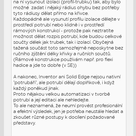
na ní vysunout izolaci (profil-trubku) tak, aby bylo
možné zadat i nějaký rádius ohybu bez potřeby
tyto rádiusy dělat přímo na křivce.
Každopádně ale vysunutí profilu izolace dělejte v
prostředí potrubí nebo klidně i v prostředí
rámových konstrukcí - protože pak neztratíte
možnost dělat rozpis potrubí, kde budou celkové
součty délek jak trubek, tak i izolací. Obyčejná
tažená součást toto samozřejmě neposkytne bez
ručního zjištění délky křivky a ručních součtů.
(Rámové konstrukce používám např. pro flexi
hadice a jde to dobře (v SE))
A nakonec, Inventor ani Solid Edge nejsou nativní
"potrubáři", ale potrubí dělají doplňkově, i když
každý poněkud jinak.
Proto nějakou velkou automatizaci v tvorbě
potrubí a její editaci ale nehledejte.
To ale neznamená, že neumí provést profesionální
a efektní výsledek, jen je potřeba neustále hledat a
zkoušet různé postupy k docílení požadované
představy.