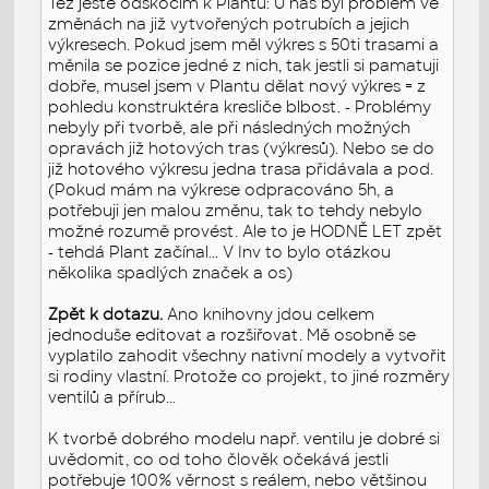
Též ještě odskočím k Plantu: U nás byl problém ve
změnách na již vytvořených potrubích a jejich
výkresech. Pokud jsem měl výkres s 50ti trasami a
měnila se pozice jedné z nich, tak jestli si pamatuji
dobře, musel jsem v Plantu dělat nový výkres = z
pohledu konstruktéra kresliče blbost. - Problémy
nebyly při tvorbě, ale při následných možných
opravách již hotových tras (výkresů). Nebo se do
již hotového výkresu jedna trasa přidávala a pod.
(Pokud mám na výkrese odpracováno 5h, a
potřebuji jen malou změnu, tak to tehdy nebylo
možné rozumě provést. Ale to je HODNĚ LET zpět
- tehdá Plant začínal... V Inv to bylo otázkou
několika spadlých značek a os)
Zpět k dotazu.
Ano knihovny jdou celkem
jednoduše editovat a rozšiřovat. Mě osobně se
vyplatilo zahodit všechny nativní modely a vytvořit
si rodiny vlastní. Protože co projekt, to jiné rozměry
ventilů a přírub...
K tvorbě dobrého modelu např. ventilu je dobré si
uvědomit, co od toho člověk očekává jestli
potřebuje 100% věrnost s reálem, nebo většinou