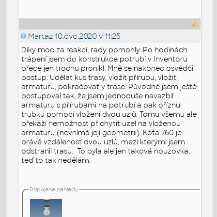
Martaz
10.čvc.2020 v 11:25
Díky moc za reakci, rady pomohly. Po hodinách
trápení jsem do konstrukce potrubí v Inventoru
přece jen trochu pronikl. Mně se nakonec osvědčil
postup: Udělat kus trasy, vložit přírubu, vložit
armaturu, pokračovat v trase. Původně jsem ještě
postupoval tak, že jsem jednoduše navazbil
armaturu s přírubami na potrubí a pak oříznul
trubku pomocí vložení dvou uzlů. Tomu všemu ale
překáží nemožnost přichytit uzel na vloženou
armaturu (nevnímá její geometrii). Kóta 760 je
právě vzdálenost dvou uzlů, mezi kterými jsem
odstranil trasu. To byla ale jen taková nouzovka,
teď to tak nedělám.
Připojené náhledy