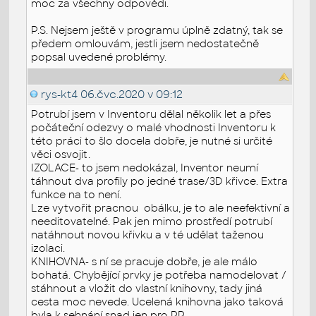
moc za všechny odpovědi.
P.S. Nejsem ještě v programu úplně zdatný, tak se
předem omlouvám, jestli jsem nedostatečně
popsal uvedené problémy.
rys-kt4
06.čvc.2020 v 09:12
Potrubí jsem v Inventoru dělal několik let a přes
počáteční odezvy o malé vhodnosti Inventoru k
této práci to šlo docela dobře, je nutné si určité
věci osvojit.
IZOLACE- to jsem nedokázal, Inventor neumí
táhnout dva profily po jedné trase/3D křivce. Extra
funkce na to není.
Lze vytvořit pracnou obálku, je to ale neefektivní a
needitovatelné. Pak jen mimo prostředí potrubí
natáhnout novou křivku a v té udělat taženou
izolaci.
KNIHOVNA- s ní se pracuje dobře, je ale málo
bohatá. Chybějící prvky je potřeba namodelovat /
stáhnout a vložit do vlastní knihovny, tady jiná
cesta moc nevede. Ucelená knihovna jako taková
byla k sehnání snad jen pro PP.