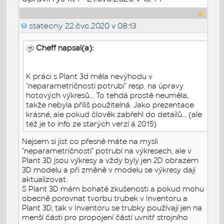
statecny
22.čvc.2020 v 08:13
Cheff napsal(a):
K práci s Plant 3d měla nevýhodu v
"neparametričnosti potrubí" resp. na úpravy
hotových výkresů... To tehdá prostě neuměla,
takže nebyla příliš použitelná. Jako prezentace
krásné, ale pokud člověk zabřehl do detailů... (ale
též je to info ze starých verzí á 2015)
Nejsem si jist co přesně máte na mysli
"neparametričností" potrubí na výkresech, ale v
Plant 3D jsou výkresy a vždy byly jen 2D obrazem
3D modelu a při změně v modelu se výkresy dají
aktualizovat.
S Plant 3D mám bohaté zkušenosti a pokud mohu
obecně porovnat tvorbu trubek v Inventoru a
Plant 3D, tak v Inventoru se trubky používají jen na
menší části pro propojení částí uvnitř strojního