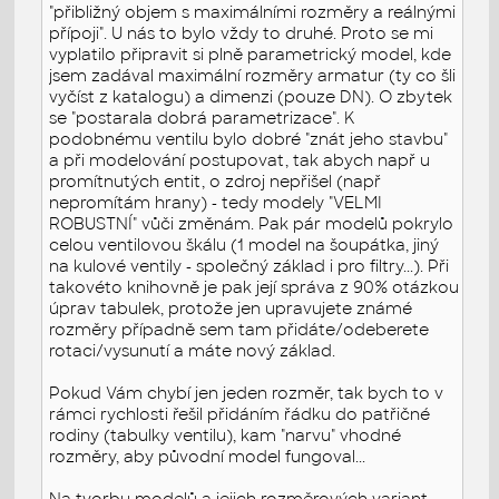
"přibližný objem s maximálními rozměry a reálnými
přípoji". U nás to bylo vždy to druhé. Proto se mi
vyplatilo připravit si plně parametrický model, kde
jsem zadával maximální rozměry armatur (ty co šli
vyčíst z katalogu) a dimenzi (pouze DN). O zbytek
se "postarala dobrá parametrizace". K
podobnému ventilu bylo dobré "znát jeho stavbu"
a při modelování postupovat, tak abych např u
promítnutých entit, o zdroj nepřišel (např
nepromítám hrany) - tedy modely "VELMI
ROBUSTNÍ" vůči změnám. Pak pár modelů pokrylo
celou ventilovou škálu (1 model na šoupátka, jiný
na kulové ventily - společný základ i pro filtry...). Při
takovéto knihovně je pak její správa z 90% otázkou
úprav tabulek, protože jen upravujete známé
rozměry případně sem tam přidáte/odeberete
rotaci/vysunutí a máte nový základ.
Pokud Vám chybí jen jeden rozměr, tak bych to v
rámci rychlosti řešil přidáním řádku do patřičné
rodiny (tabulky ventilu), kam "narvu" vhodné
rozměry, aby původní model fungoval...
Na tvorbu modelů a jejich rozměrových variant