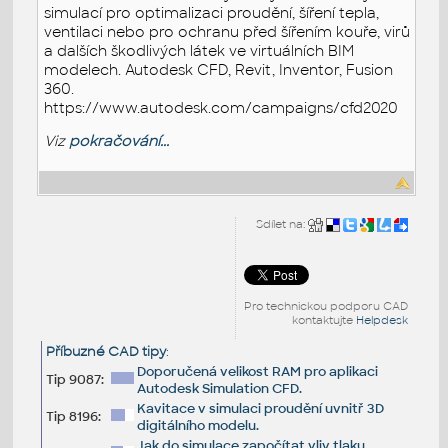
simulací pro optimalizaci proudění, šíření tepla,
ventilaci nebo pro ochranu před šířením kouře, virů
a dalších škodlivých látek ve virtuálních BIM
modelech. Autodesk CFD, Revit, Inventor, Fusion
360.
https://www.autodesk.com/campaigns/cfd2020
Viz
pokračování...
Sdílet na:
Pro technickou podporu CAD
kontaktujte
Helpdesk
Příbuzné CAD tipy
:
Doporučená velikost RAM pro aplikaci
Tip 9087:
Autodesk Simulation CFD.
Kavitace v simulaci proudění uvnitř 3D
Tip 8196:
digitálního modelu.
Jak do simulace započítat vliv tlaku