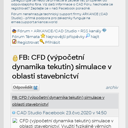
Zaregistrujte se nebo se přihlašte a zašlete váš příspěvek do
odpovídajícího fóra. Viz další informace o
CAD Fóru
. Nechcete se
registrovat? Zeptejte se v naší
Facebook poradně
.
Fórum nenahrazuje technický support firmy ARKANCE (CAD
Studio) - přímá podpora pro zákazníky funguje na
emea.support.arkance.world
Fórum
>
ARKANCE/CAD Studio
>
RSS kanály
Fórum Témata
Nejnovější příspěvky
Najít
Registrovat
Přihlásit
FB: CFD (výpočetní
dynamika tekutin) simulace v
oblasti stavebnictví
archiv
Odpovědět
FB: CFD (výpočetní dynamika tekutin) simulace v
oblasti stavebnictví
CAD Studio Facebook
23.čvc.2020 v 14:50
CFD (výpočetní dynamika tekutin) simulace v
oblasti stavebnictví. Využití fyzikálně věrných