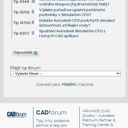
Tip 9344:
vodního sloupce (hydrostatický tlak)?
V jakém pořadí se uplatní počáteční
Tip 9056:
podmínky v Simulation CFD?
Dokáže Autodesk CFD podchytit simulaci
Tip 14702:
šplouchnutí, stříkající vody?
Spuštění Autodesk Simulation CFD z
Tip 8357:
různých CAD aplikací.
Odpovědět
Přejít na fórum
Zobrazit jako:
Mobilní
|
Klasické
CAD
fórum
ARKANCE
(CAD
Studio) - Autodesk
Platinum Partner &
Tipy, triky, podpora,
Training Center &
pomoc a rady pro