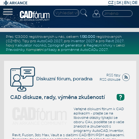
CZ
|
SK
|
EN
|
DE
Přes 123.000 registrovaných u nás, celkem
1.130.000
registrovaných
(CZ+EN)
. Tipy pro
AutoCAD 2027
, pro
Inventor 2027
a pro
Revit 2027
.
Nový
Kalkulátor nosníků
,
Spirograf generátor
a
Regresní křivky
v sekci
Převodníky
.
Kompletní
příkazy
a
proměnné AutoCADu 2027
.
RSS tipy
Diskuzní fórum, poradna
RSS diskuze
?
CAD diskuze, rady, výměna zkušeností
Veřejné diskuzní fórum k CAD
aplikacím - ptejte se na
libovolné otázky týkající se
oboru CAx, podělte se o vaše
znalosti a zkušenosti s
programy AutoCAD, Inventor,
Revit, Fusion, 3ds Max, Vault a s dalšími CAD/BIM/PDM aplikacemi.