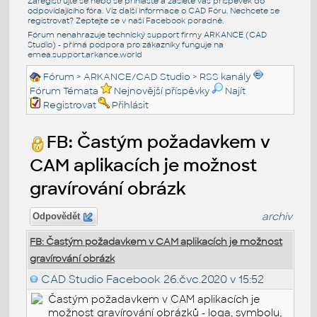
Zaregistrujte se nebo se přihlašte a zašlete váš příspěvek do
odpovídajícího fóra. Viz další informace o
CAD Fóru
. Nechcete se
registrovat? Zeptejte se v naší
Facebook poradně
.
Fórum nenahrazuje technický support firmy ARKANCE (CAD
Studio) - přímá podpora pro zákazníky funguje na
emea.support.arkance.world
Fórum
>
ARKANCE/CAD Studio
>
RSS kanály
Fórum Témata
Nejnovější příspěvky
Najít
Registrovat
Přihlásit
FB: Častým požadavkem v
CAM aplikacích je možnost
gravírování obrázk
archiv
Odpovědět
FB: Častým požadavkem v CAM aplikacích je možnost
gravírování obrázk
CAD Studio Facebook
26.čvc.2020 v 15:52
Častým požadavkem v CAM aplikacích je
možnost gravírování obrázků - loga, symbolu,