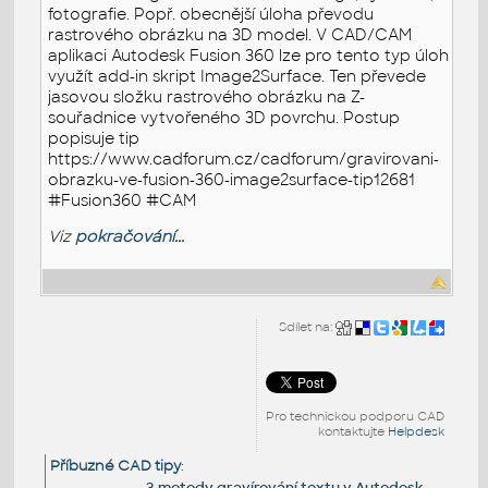
fotografie. Popř. obecnější úloha převodu
rastrového obrázku na 3D model. V CAD/CAM
aplikaci Autodesk Fusion 360 lze pro tento typ úloh
využít add-in skript Image2Surface. Ten převede
jasovou složku rastrového obrázku na Z-
souřadnice vytvořeného 3D povrchu. Postup
popisuje tip
https://www.cadforum.cz/cadforum/gravirovani-
obrazku-ve-fusion-360-image2surface-tip12681
#Fusion360 #CAM
Viz
pokračování...
Sdílet na:
Pro technickou podporu CAD
kontaktujte
Helpdesk
Příbuzné CAD tipy
:
3 metody gravírování textu v Autodesk