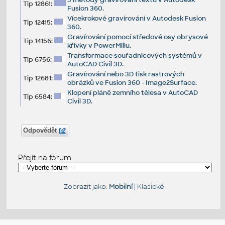
Tip 12861:
Fusion 360.
Vícekrokové gravírování v Autodesk Fusion
Tip 12415:
360.
Gravírování pomocí středové osy obrysové
Tip 14156:
křivky v PowerMillu.
Transformace souřadnicových systémů v
Tip 6756:
AutoCAD Civil 3D.
Gravírování nebo 3D tisk rastrových
Tip 12681:
obrázků ve Fusion 360 - Image2Surface.
Klopení pláně zemního tělesa v AutoCAD
Tip 6584:
Civil 3D.
Odpovědět
Přejít na fórum
Zobrazit jako:
Mobilní
|
Klasické