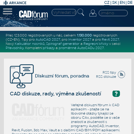
CZ
|
SK
|
EN
|
DE
Přes 123.000 registrovaných u nás, celkem
1.130.000
registrovaných
(CZ+EN)
. Tipy pro
AutoCAD 2027
, pro
Inventor 2027
a pro
Revit 2027
.
Nový
Kalkulátor nosníků
,
Spirograf generátor
a
Regresní křivky
v sekci
Převodníky
.
Kompletní
příkazy
a
proměnné AutoCADu 2027
.
RSS tipy
Diskuzní fórum, poradna
RSS diskuze
?
CAD diskuze, rady, výměna zkušeností
Veřejné diskuzní fórum k CAD
aplikacím - ptejte se na
libovolné otázky týkající se
oboru CAx, podělte se o vaše
znalosti a zkušenosti s
programy AutoCAD, Inventor,
Revit, Fusion, 3ds Max, Vault a s dalšími CAD/BIM/PDM aplikacemi.