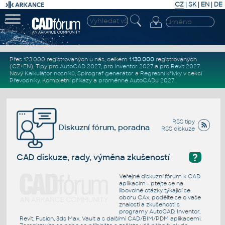
CZ
|
SK
|
EN
|
DE
Přes 123.000 registrovaných u nás, celkem
1.130.000
registrovaných
(CZ+EN)
. Tipy pro
AutoCAD 2027
, pro
Inventor 2027
a pro
Revit 2027
.
Nový
Kalkulátor nosníků
,
Spirograf generátor
a
Regresní křivky
v sekci
Převodníky
.
Kompletní
příkazy
a
proměnné AutoCADu 2027
.
RSS tipy
Diskuzní fórum, poradna
RSS diskuze
?
CAD diskuze, rady, výměna zkušeností
Veřejné diskuzní fórum k CAD
aplikacím - ptejte se na
libovolné otázky týkající se
oboru CAx, podělte se o vaše
znalosti a zkušenosti s
programy AutoCAD, Inventor,
Revit, Fusion, 3ds Max, Vault a s dalšími CAD/BIM/PDM aplikacemi.