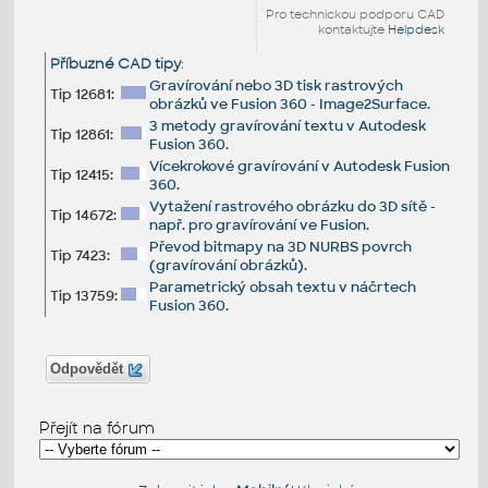
Pro technickou podporu CAD
kontaktujte
Helpdesk
Příbuzné CAD tipy
:
Gravírování nebo 3D tisk rastrových
Tip 12681:
obrázků ve Fusion 360 - Image2Surface.
3 metody gravírování textu v Autodesk
Tip 12861:
Fusion 360.
Vícekrokové gravírování v Autodesk Fusion
Tip 12415:
360.
Vytažení rastrového obrázku do 3D sítě -
Tip 14672:
např. pro gravírování ve Fusion.
Převod bitmapy na 3D NURBS povrch
Tip 7423:
(gravírování obrázků).
Parametrický obsah textu v náčrtech
Tip 13759:
Fusion 360.
Odpovědět
Přejít na fórum