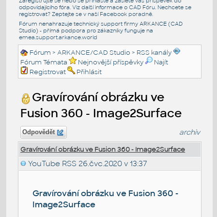
Zaregistrujte se nebo se přihlašte a zašlete váš příspěvek do
odpovídajícího fóra. Viz další informace o
CAD Fóru
. Nechcete se
registrovat? Zeptejte se v naší
Facebook poradně
.
Fórum nenahrazuje technický support firmy ARKANCE (CAD
Studio) - přímá podpora pro zákazníky funguje na
emea.support.arkance.world
Fórum
>
ARKANCE/CAD Studio
>
RSS kanály
Fórum Témata
Nejnovější příspěvky
Najít
Registrovat
Přihlásit
Gravírování obrázku ve
Fusion 360 - Image2Surface
archiv
Odpovědět
Gravírování obrázku ve Fusion 360 - Image2Surface
YouTube RSS
26.čvc.2020 v 13:37
Gravírování obrázku ve Fusion 360 -
Image2Surface