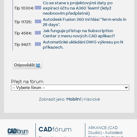
Co se stane s projektovými daty po
Tip 10304:
expiraci účtu na A360 Team? (když
neobnovím předplatné)
Autodesk Fusion 360 mi hlásí "Term ends in
Tip 11725:
28 days".
Jak funguje přístup na Subscription
Tip 4584:
Center z menu nových CAD aplikací?
Automatické ukládáni DWG výkresu po N
Tip 9427:
příkazech.
Odpovědět
Přejít na fórum
Zobrazit jako:
Mobilní
|
Klasické
CAD
fórum
ARKANCE
(CAD
Studio) - Autodesk