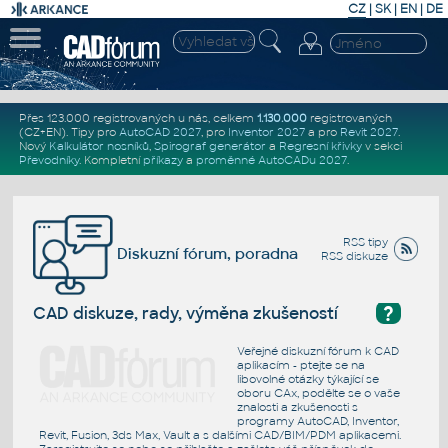
CZ
|
SK
|
EN
|
DE
Přes 123.000 registrovaných u nás, celkem
1.130.000
registrovaných
(CZ+EN)
. Tipy pro
AutoCAD 2027
, pro
Inventor 2027
a pro
Revit 2027
.
Nový
Kalkulátor nosníků
,
Spirograf generátor
a
Regresní křivky
v sekci
Převodníky
.
Kompletní
příkazy
a
proměnné AutoCADu 2027
.
RSS tipy
Diskuzní fórum, poradna
RSS diskuze
?
CAD diskuze, rady, výměna zkušeností
Veřejné diskuzní fórum k CAD
aplikacím - ptejte se na
libovolné otázky týkající se
oboru CAx, podělte se o vaše
znalosti a zkušenosti s
programy AutoCAD, Inventor,
Revit, Fusion, 3ds Max, Vault a s dalšími CAD/BIM/PDM aplikacemi.