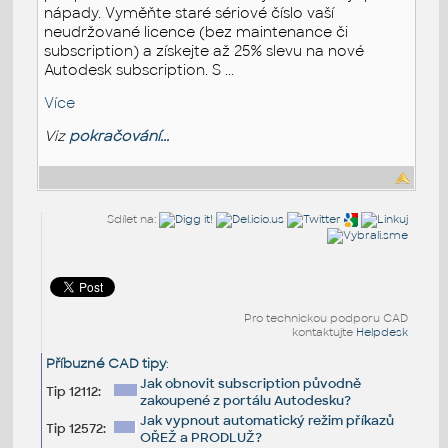
nápady. Vyměňte staré sériové číslo vaší
neudržované licence (bez maintenance či
subscription) a získejte až 25% slevu na nové
Autodesk subscription. S ...
Více
Viz
pokračování...
Sdílet na:
Pro technickou podporu CAD
kontaktujte
Helpdesk
Příbuzné CAD tipy
:
Jak obnovit subscription původně
Tip 12112:
zakoupené z portálu Autodesku?
Jak vypnout automatický režim příkazů
Tip 12572:
OŘEŽ a PRODLUŽ?