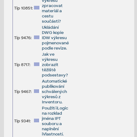
výkresu
zpracovat
Tip 10851:
materiál a
cestu
součásti?
Ukládání
DWG kopie
Tip 9476:
IDW výkresu
pojmenované
podle revize.
Jak ve
výkresu
Tip 8717:
zobrazit
těžiště
podsestavy?
Automatické
publikování
Tip 9467:
schválených
výkresů z
Inventoru.
Použití iLogic
na rozklad
jména IPT
Tip 9341:
souboru a
naplnění
iVlastností.