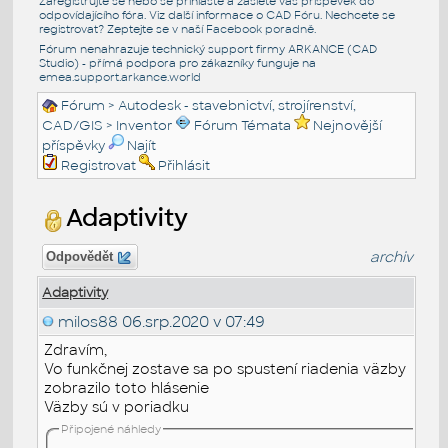
Zaregistrujte se nebo se přihlašte a zašlete váš příspěvek do
odpovídajícího fóra. Viz další informace o
CAD Fóru
. Nechcete se
registrovat? Zeptejte se v naší
Facebook poradně
.
Fórum nenahrazuje technický support firmy ARKANCE (CAD
Studio) - přímá podpora pro zákazníky funguje na
emea.support.arkance.world
Fórum
>
Autodesk - stavebnictví, strojírenství,
CAD/GIS
>
Inventor
Fórum Témata
Nejnovější
příspěvky
Najít
Registrovat
Přihlásit
Adaptivity
archiv
Odpovědět
Adaptivity
milos88
06.srp.2020 v 07:49
Zdravím,
Vo funkčnej zostave sa po spustení riadenia väzby
zobrazilo toto hlásenie
Väzby sú v poriadku
Připojené náhledy