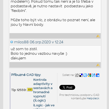
modelem). Pokud tomu tak není a je to třeba v
podsestavě, je nutno nastavit podsestavu jako
"flexibilní".
Může toho být víc, z obrázku to poznat není, ale
jsou ty hlavní body.
milos88
06.srp.2020 v 12:24
už som to zistil.
Bolo to jednou vazbou navyše :)
ďakujem
Příbuzné CAD tipy
:
Sdílet na:
Kontrola
adaptivity v
sestavách a
Tip 12559:
hromadné
Pro technickou podporu CAD
vypnutí
kontaktujte
Helpdesk
(iLogic)
iLogic - jak ve