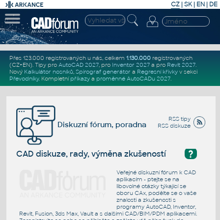
CZ
|
SK
|
EN
|
DE
Přes 123.000 registrovaných u nás, celkem
1.130.000
registrovaných
(CZ+EN)
. Tipy pro
AutoCAD 2027
, pro
Inventor 2027
a pro
Revit 2027
.
Nový
Kalkulátor nosníků
,
Spirograf generátor
a
Regresní křivky
v sekci
Převodníky
.
Kompletní
příkazy
a
proměnné AutoCADu 2027
.
RSS tipy
Diskuzní fórum, poradna
RSS diskuze
?
CAD diskuze, rady, výměna zkušeností
Veřejné diskuzní fórum k CAD
aplikacím - ptejte se na
libovolné otázky týkající se
oboru CAx, podělte se o vaše
znalosti a zkušenosti s
programy AutoCAD, Inventor,
Revit, Fusion, 3ds Max, Vault a s dalšími CAD/BIM/PDM aplikacemi.