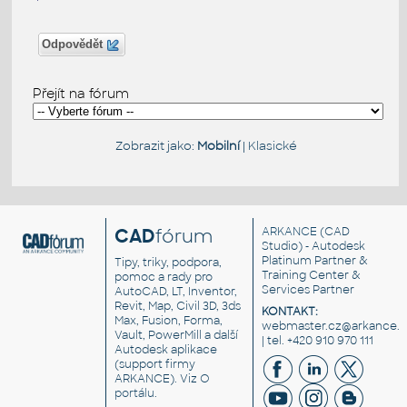
Odpovědět
Přejít na fórum
Zobrazit jako:
Mobilní
|
Klasické
CAD
fórum
ARKANCE
(CAD
Studio) - Autodesk
Platinum Partner &
Tipy, triky, podpora,
Training Center &
pomoc a rady pro
Services Partner
AutoCAD, LT, Inventor,
Revit, Map, Civil 3D, 3ds
KONTAKT:
Max, Fusion, Forma,
webmaster.cz@arkance.w
Vault, PowerMill a další
| tel. +420 910 970 111
Autodesk aplikace
(support firmy
ARKANCE). Viz
O
portálu
.