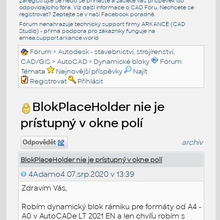
Zaregistrujte se nebo se přihlašte a zašlete váš příspěvek do
odpovídajícího fóra. Viz další informace o
CAD Fóru
. Nechcete se
registrovat? Zeptejte se v naší
Facebook poradně
.
Fórum nenahrazuje technický support firmy ARKANCE (CAD
Studio) - přímá podpora pro zákazníky funguje na
emea.support.arkance.world
Fórum
>
Autodesk - stavebnictví, strojírenství,
CAD/GIS
>
AutoCAD
>
Dynamické bloky
Fórum
Témata
Nejnovější příspěvky
Najít
Registrovat
Přihlásit
BlokPlaceHolder nie je
prístupný v okne polí
archiv
Odpovědět
BlokPlaceHolder nie je prístupný v okne polí
4Adamo4
07.srp.2020 v 13:39
Zdravím Vás,
Robím dynamický blok rámiku pre formáty od A4 -
A0 v AutoCADe LT 2021 EN a len chvíľu robím s