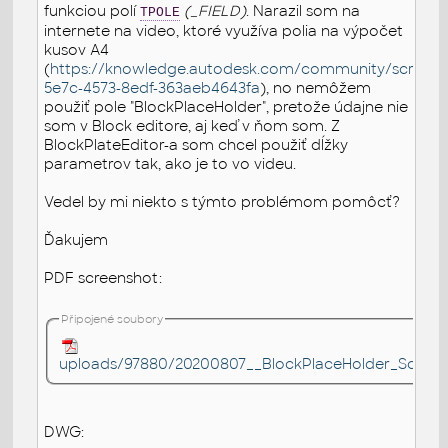
funkciou polí
(_FIELD)
. Narazil som na
TPOLE
internete na video, ktoré využíva polia na výpočet
kusov A4
(
https://knowledge.autodesk.com/community/screenc
5e7c-4573-8edf-363aeb4643fa
), no nemôžem
použiť pole "BlockPlaceHolder", pretože údajne nie
som v Block editore, aj keď v ňom som. Z
BlockPlateEditor-a som chcel použiť dĺžky
parametrov tak, ako je to vo videu.
Vedel by mi niekto s týmto problémom pomôcť?
Ďakujem
PDF screenshot:
Připojené soubory
uploads/97880/20200807__BlockPlaceHolder_Screen
DWG: