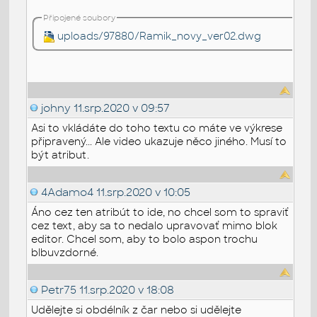
Připojené soubory
uploads/97880/Ramik_novy_ver02.dwg
johny
11.srp.2020 v 09:57
Asi to vkládáte do toho textu co máte ve výkrese
připravený... Ale video ukazuje něco jiného. Musí to
být atribut.
4Adamo4
11.srp.2020 v 10:05
Áno cez ten atribút to ide, no chcel som to spraviť
cez text, aby sa to nedalo upravovať mimo blok
editor. Chcel som, aby to bolo aspon trochu
blbuvzdorné.
Petr75
11.srp.2020 v 18:08
Udělejte si obdélník z čar nebo si udělejte