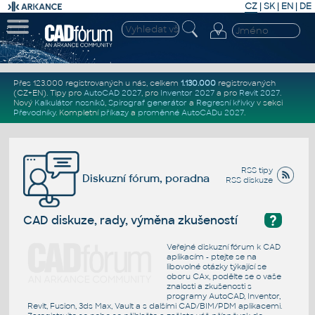
CZ
|
SK
|
EN
|
DE
Přes 123.000 registrovaných u nás, celkem
1.130.000
registrovaných
(CZ+EN)
. Tipy pro
AutoCAD 2027
, pro
Inventor 2027
a pro
Revit 2027
.
Nový
Kalkulátor nosníků
,
Spirograf generátor
a
Regresní křivky
v sekci
Převodníky
.
Kompletní
příkazy
a
proměnné AutoCADu 2027
.
RSS tipy
Diskuzní fórum, poradna
RSS diskuze
?
CAD diskuze, rady, výměna zkušeností
Veřejné diskuzní fórum k CAD
aplikacím - ptejte se na
libovolné otázky týkající se
oboru CAx, podělte se o vaše
znalosti a zkušenosti s
programy AutoCAD, Inventor,
Revit, Fusion, 3ds Max, Vault a s dalšími CAD/BIM/PDM aplikacemi.