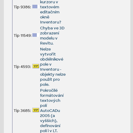
kurzoru v
Tip 9386:
textovém
editačním
okně
Inventoru?
Chyba ve 3D
zobrazení
Tip 11549:
modelu v
Revitu.
Nelze
vytvořit
obdélníkové
pole v
Tip 4593:
Inventoru -
objekty nelze
použít pro
pole.
Pokročilé
formátování
textových
polí
Tip 3685:
AutoCADu
2005 (a
vyšších),
definování
polí i v LT.