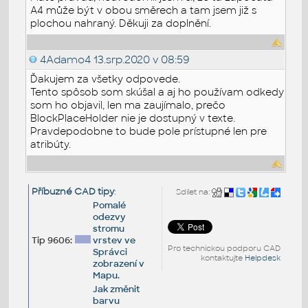
A4 může být v obou směrech a tam jsem již s
plochou nahraný. Děkuji za doplnění.
4Adamo4
13.srp.2020 v 08:59
Ďakujem za všetky odpovede.
Tento spôsob som skúšal a aj ho používam odkedy
som ho objavil, len ma zaujímalo, prečo
BlockPlaceHolder nie je dostupný v texte.
Pravdepodobne to bude pole prístupné len pre
atribúty.
Příbuzné CAD tipy
:
Sdílet na:
Pomalé
odezvy
stromu
Tip 9606:
vrstev ve
Pro technickou podporu CAD
Správci
kontaktujte
Helpdesk
zobrazení v
Mapu.
Jak změnit
barvu