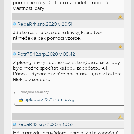
pomocné čáry. Do textu už budete moci dát
vlastnosti čáry.
PepaR
11.srp.2020 v 20:51
Jde to řešit i přes plochu křivky, která tvoří
rámeček a pak pomocí vzorce.
Petr75
12.srp.2020 v 08:42
Z plochy křivky zpětně nezjistíte výšku a šířku, aby
bylo možné spočítat každou započatou A4.
Připojuji dynamický rám bez atributu, ale z textem.
Blok je v souboru.
Připojené soubory
uploads/2271/ram.dwg
PepaR
12.srp.2020 v 10:52
Máte pravdu, neuvědomil jsem si, že ta započatá