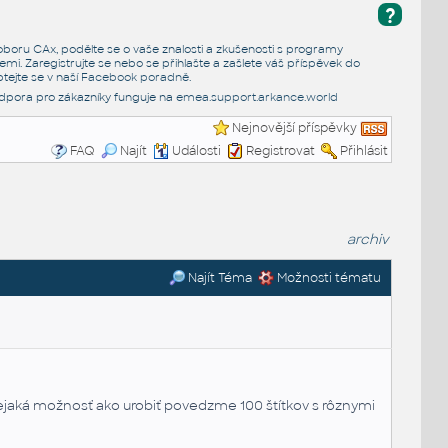
?
e oboru CAx, podělte se o vaše znalosti a zkušenosti s programy
emi. Zaregistrujte se nebo se přihlašte a zašlete váš příspěvek do
tejte se v naší
Facebook poradně
.
dpora pro zákazníky funguje na
emea.support.arkance.world
Nejnovější příspěvky
FAQ
Najít
Události
Registrovat
Přihlásit
archiv
Najít Téma
Možnosti tématu
nejaká možnosť ako urobiť povedzme 100 štítkov s rôznymi