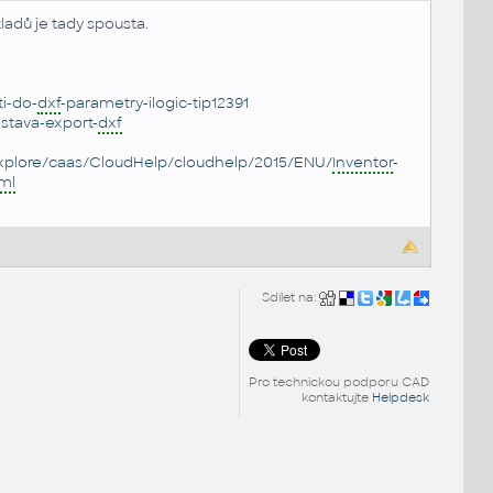
kladů je tady spousta.
i-do-
dxf
-parametry-ilogic-tip12391
stava-export-
dxf
explore/caas/CloudHelp/cloudhelp/2015/ENU/
Inventor
-
ml
Sdílet na:
Pro technickou podporu CAD
kontaktujte
Helpdesk