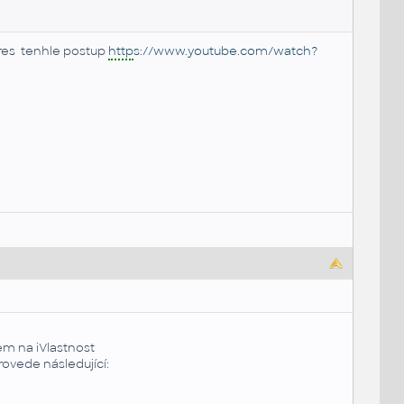
es tenhle postup
http
s://www.youtube.com/watch?
em na iVlastnost
rovede následující: