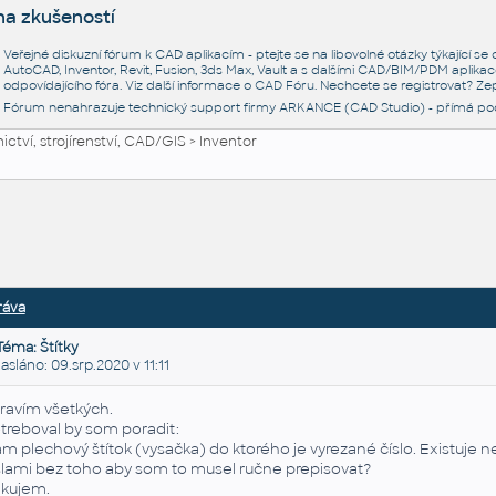
na zkušeností
Veřejné diskuzní fórum k CAD aplikacím - ptejte se na libovolné otázky týkající s
AutoCAD, Inventor, Revit, Fusion, 3ds Max, Vault a s dalšími CAD/BIM/PDM aplikac
odpovídajícího fóra. Viz další informace o
CAD Fóru
. Nechcete se registrovat? Zep
Fórum nenahrazuje technický support firmy ARKANCE (CAD Studio) - přímá po
ctví, strojírenství, CAD/GIS
>
Inventor
ráva
Téma: Štítky
láno: 09.srp.2020 v 11:11
ravím všetkých.
treboval by som poradit:
m plechový štítok (vysačka) do ktorého je vyrezané číslo. Existuje 
slami bez toho aby som to musel ručne prepisovat?
kujem.