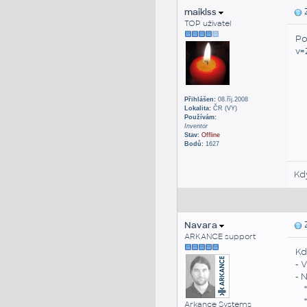
maiklss
Z
TOP uživatel
Po
v
Přihlášen:
08.říj.2008
Lokalita:
ČR (VY)
Používám:
Inventor
Stav:
Offline
Bodů:
1627
Kd
Navara
Z
ARKANCE support
Kd
- 
- 
* 
* 
Arkance Systems