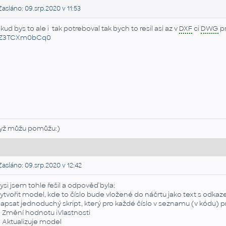
asláno: 09.srp.2020 v 11:53
kud bys to ale i tak potreboval tak bych to resil asi az v
DXF
ci
DWG
pr
=Z3TCXm0bCq0
yž můžu pomůžu:)
asláno: 09.srp.2020 v 12:42
ysi jsem tohle řešil a odpověď byla:
Vytvořit model, kde to číslo bude vložené do náčrtu jako text s odkaz
Napsat jednoduchý skript, který pro každé číslo v seznamu (v kódu) p
Změní hodnotu iVlastnosti
Aktualizuje model