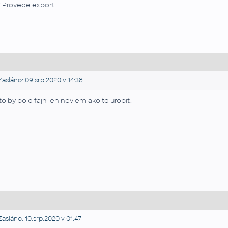
Provede export
asláno: 09.srp.2020 v 14:38
to by bolo fajn len neviem ako to urobit.
asláno: 10.srp.2020 v 01:47