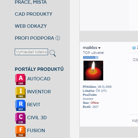
PRÁCE, MÍSTA
CAD PRODUKTY
WEB ODKAZY
PROFI PODPORA
ⓘ
maiklss
Z
TOP uživatel
St
PORTÁLY PRODUKTŮ
AUTOCAD
Přihlášen:
08.říj.2008
INVENTOR
Lokalita:
ČR (VY)
Používám:
Inventor
Stav:
Offline
REVIT
Bodů:
1627
CIVIL 3D
Kd
FUSION