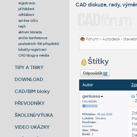
registrace
CAD diskuze, rady, výmě
přihlášení
odhlášení
správa účtu
najít
aktivní témata
archiv konference
Fórum
>
Autodesk - stavebni
posledních 100 příspěvků
lokality registrací
CAD blogy a média
Štítky
TIPY A TRIKY
Odpovědět
DOWNLOAD
Autor
Zp
CAD/BIM bloky
geniussa
Zas
Nováček
PŘEVODNÍKY
Zd
ŠKOLENÍ/VÝUKA
Přihlášen:
09.srp.2020
Po
Lokalita:
Slovakia
Používám:
Má
VIDEO UKÁZKY
Inventor
čí
Stav:
Offline
Da
Bodů:
3