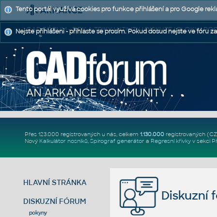
Tento portál využívá cookies pro funkce přihlášení a pro Google rek
CAD FÓRUM - TIPY A TRIKY | UTILITY | DISKUZE | BLOKY |
Nejste přihlášeni - přihlaste se prosím. Pokud dosud nejste ve fóru za
Přes 123.000 registrovaných u nás, celkem
1.130.000
registrovaných (C
Nový
Kalkulátor nosníků
,
Spirograf generátor
a
Regresní křivky
v sekci
P
HLAVNÍ STRÁNKA
Diskuzní 
DISKUZNÍ FÓRUM
pokyny