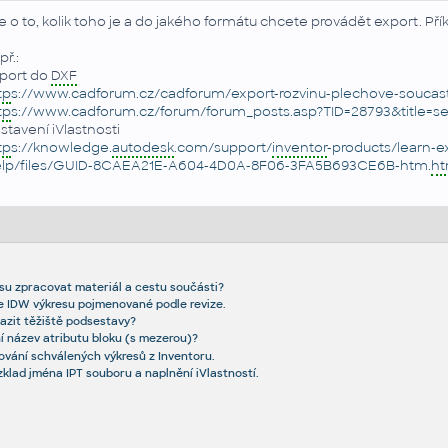
e o to, kolik toho je a do jakého formátu chcete provádět export. Pří
př.:
port do
DXF
tp
s://www.cadforum.cz/cadforum/export-rozvinu-plechove-soucast
tp
s://www.cadforum.cz/forum/forum_posts.asp?TID=28793&title=se
stavení iVlastnosti
tp
s://knowledge.
autodesk
.com/support/
inventor
-products/learn-
lp/files/GUID-8CAEA21E-A604-4D0A-8F06-3FA5B693CE6B-htm.
ht
resu zpracovat materiál a cestu součásti?
 IDW výkresu pojmenované podle revize.
azit těžiště podsestavy?
í název atributu bloku (s mezerou)?
ování schválených výkresů z Inventoru.
ozklad jména IPT souboru a naplnění iVlastností.