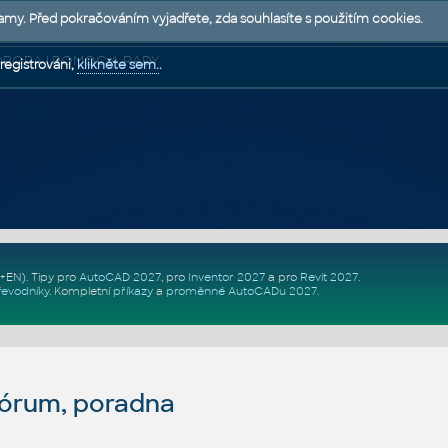
lamy. Před pokračováním vyjadřete, zda souhlasíte s použitím cookies.
 PODPORA | POMOC A RADY
registrováni,
klikněte sem.
.
Z+EN)
. Tipy pro
AutoCAD 2027
, pro
Inventor 2027
a pro
Revit 2027
.
řevodníky
.
Kompletní
příkazy
a
proměnné AutoCADu 2027
.
fórum, poradna