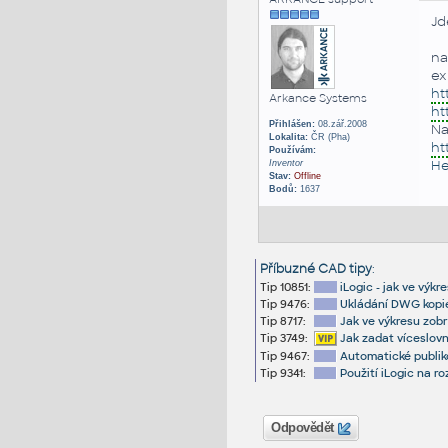
Jd
na
ex
ht
Arkance Systems
ht
Přihlášen:
08.zář.2008
Na
Lokalita:
ČR (Pha)
ht
Používám:
He
Inventor
Stav:
Offline
Bodů:
1637
Příbuzné CAD tipy
:
Tip 10851:
iLogic - jak ve výk
Tip 9476:
Ukládání DWG kopie
Tip 8717:
Jak ve výkresu zobr
Tip 3749:
Jak zadat víceslovn
Tip 9467:
Automatické publik
Tip 9341:
Použití iLogic na r
Odpovědět