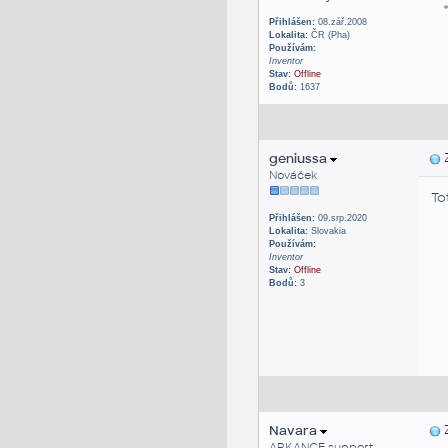
* 
Přihlášen:
08.zář.2008
Lokalita:
ČR (Pha)
Používám:
Inventor
Stav:
Offline
Bodů:
1637
geniussa
Z
Nováček
To
Přihlášen:
09.srp.2020
Lokalita:
Slovakia
Používám:
Inventor
Stav:
Offline
Bodů:
3
Navara
Z
ARKANCE support